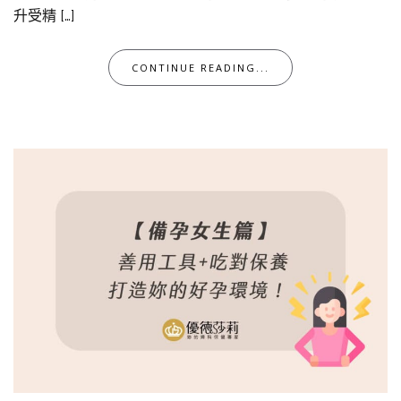
升受精 […]
CONTINUE READING...