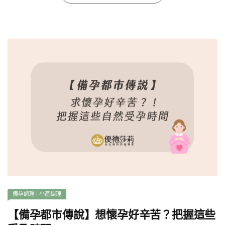
備孕調理
|
小產調理
【備孕都市傳說】想懷孕好辛苦？把握這些