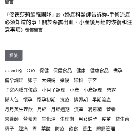
留言
優德莎莉編輯團隊
婦產科醫師告訴妳-手術流產
「
」於〈
必須知道的事！關於惡露出血、小產後月經的恢復和注
意事項
〉發佈留言
標籤
covid19
Q10
保健
保健食品
健康
健康食品
備孕
備孕調理
卵子
大姨媽
婚後
婦科
子宮
子宮內膜異位症
小月子調理
小產
小產調理
惡露
懶人包
懷孕
懷孕初期
抗疫
排卵期
早期流產
月月美生理飲
月經
月經週期
流產
滴雞精
營養
營養師
營養素
生化湯
生理期
男女備孕
疫苗
益生菌
精子
經痛
胃
葉酸
防疫
飲食
養生
體態管理