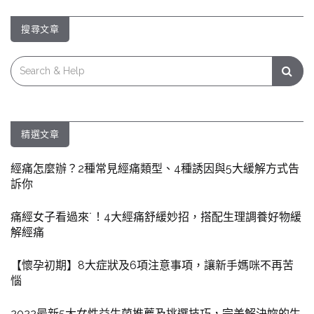
覽
搜尋文章
Search
for:
精選文章
經痛怎麼辦？2種常見經痛類型、4種誘因與5大緩解方式告
訴你
痛經女子看過來˙！4大經痛舒緩妙招，搭配生理調養好物緩
解經痛
【懷孕初期】8大症狀及6項注意事項，讓新手媽咪不再苦
惱
2022最新5大女性益生菌推薦及挑選技巧，完美解決妳的生