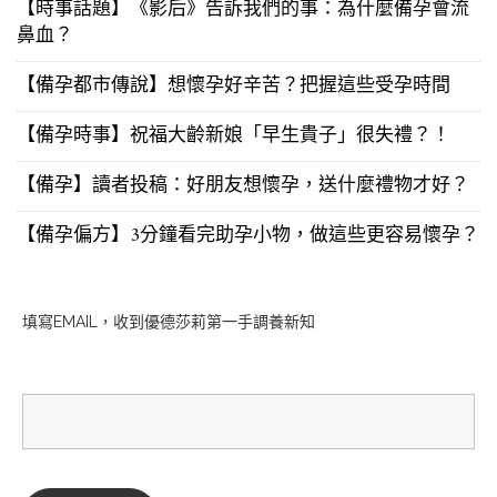
【時事話題】《影后》告訴我們的事：為什麼備孕會流
鼻血？
【備孕都市傳說】想懷孕好辛苦？把握這些受孕時間
【備孕時事】祝福大齡新娘「早生貴子」很失禮？！
【備孕】讀者投稿：好朋友想懷孕，送什麼禮物才好？
【備孕偏方】3分鐘看完助孕小物，做這些更容易懷孕？
填寫EMAIL，收到優德莎莉第一手調養新知