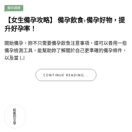
備孕調理
【女生備孕攻略】 備孕飲食+備孕好物，提
升好孕率！
開始備孕，妳不只需要備孕飲食注意事項，還可以善用一些
備孕檢測工具，能幫助妳了解關於自己更準確的備孕條件、
以及當 […]
CONTINUE READING...
文
較
章
舊
的
文
章
導