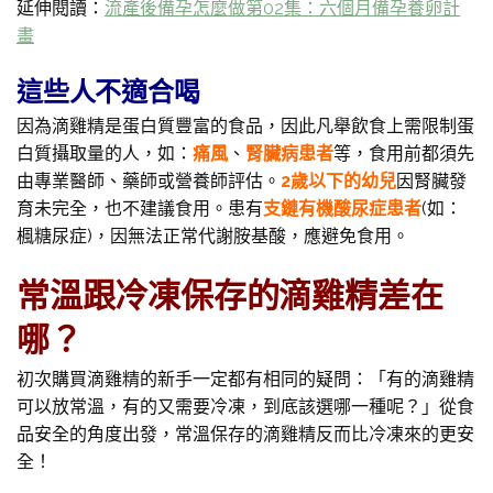
延伸閱讀：
流產後備孕怎麼做第02集：六個月備孕養卵計
畫
這些人不適合喝
因為滴雞精是蛋白質豐富的食品，因此凡舉飲食上需限制蛋
白質攝取量的人，如：
痛風
、
腎臟病患者
等，食用前都須先
由專業醫師、藥師或營養師評估。
2歲以下的幼兒
因腎臟發
育未完全，也不建議食用。患有
支鏈有機酸尿症患者
(如：
楓糖尿症)，因無法正常代謝胺基酸，應避免食用。
常溫跟冷凍保存的滴雞精差在
哪？
初次購買滴雞精的新手一定都有相同的疑問：「有的滴雞精
可以放常溫，有的又需要冷凍，到底該選哪一種呢？」從食
品安全的角度出發，常溫保存的滴雞精反而比冷凍來的更安
全！