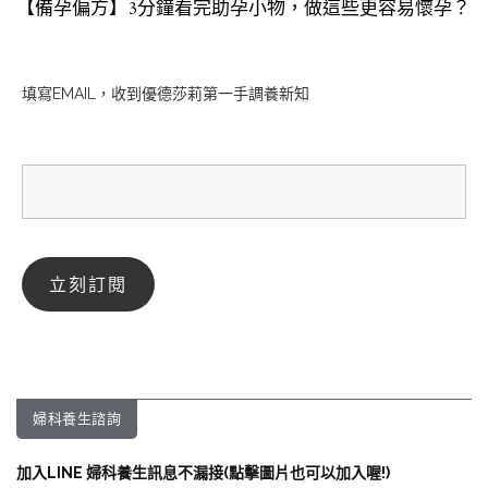
【備孕偏方】3分鐘看完助孕小物，做這些更容易懷孕？
填寫EMAIL，收到優德莎莉第一手調養新知
婦科養生諮詢
加入LINE 婦科養生訊息不漏接(點擊圖片也可以加入喔!)