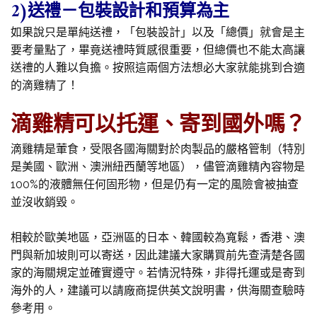
2)送禮－包裝設計和預算為主
如果說只是單純送禮，「包裝設計」以及「總價」就會是主
要考量點了，畢竟送禮時質感很重要，但總價也不能太高讓
送禮的人難以負擔。按照這兩個方法想必大家就能挑到合適
的滴雞精了！
滴雞精可以托運、寄到國外嗎？
滴雞精是葷食，受限各國海關對於肉製品的嚴格管制（特別
是美國、歐洲、澳洲紐西蘭等地區），儘管滴雞精內容物是
100%的液體無任何固形物，但是仍有一定的風險會被抽查
並沒收銷毀。
相較於歐美地區，亞洲區的日本、韓國較為寬鬆，香港、澳
門與新加坡則可以寄送，因此建議大家購買前先查清楚各國
家的海關規定並確實遵守。若情況特殊，非得托運或是寄到
海外的人，建議可以請廠商提供英文說明書，供海關查驗時
參考用。