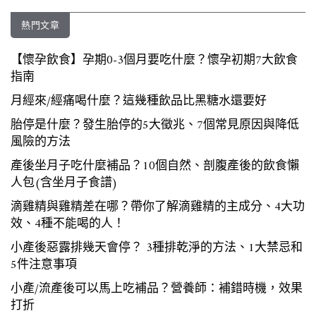
熱門文章
【懷孕飲食】孕期0-3個月要吃什麼？懷孕初期7大飲食
指南
月經來/經痛喝什麼？這幾種飲品比黑糖水還要好
胎停是什麼？發生胎停的5大徵兆、7個常見原因與降低
風險的方法
產後坐月子吃什麼補品？10個自然、剖腹產後的飲食懶
人包(含坐月子食譜)
滴雞精與雞精差在哪？帶你了解滴雞精的主成分、4大功
效、4種不能喝的人！
小產後惡露排幾天會停？ 3種排乾淨的方法、1大禁忌和
5件注意事項
小產/流產後可以馬上吃補品？營養師：補錯時機，效果
打折