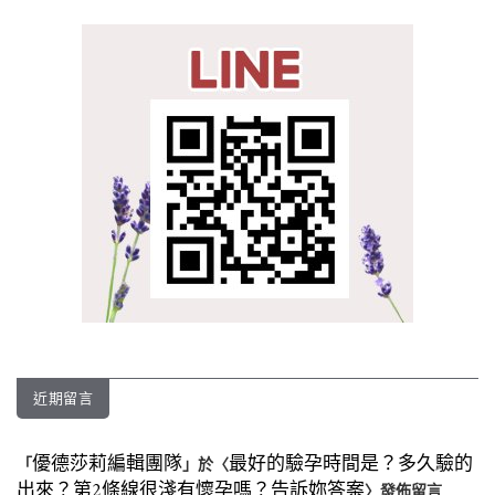
近期留言
優德莎莉編輯團隊
最好的驗孕時間是？多久驗的
「
」於〈
出來？第2條線很淺有懷孕嗎？告訴妳答案
〉發佈留言