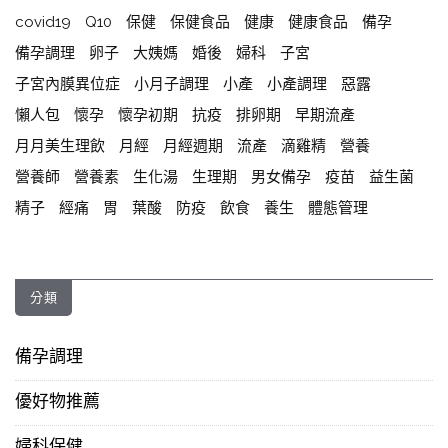
covid19
Q10
保健
保健食品
健康
健康食品
備孕
備孕調理
卵子
大姨媽
婚後
婦科
子宮
子宮內膜異位症
小月子調理
小產
小產調理
惡露
懶人包
懷孕
懷孕初期
抗疫
排卵期
早期流產
月月美生理飲
月經
月經週期
流產
滴雞精
營養
營養師
營養素
生化湯
生理期
男女備孕
疫苗
益生菌
精子
經痛
胃
葉酸
防疫
飲食
養生
體態管理
分類
備孕調理
優好物推薦