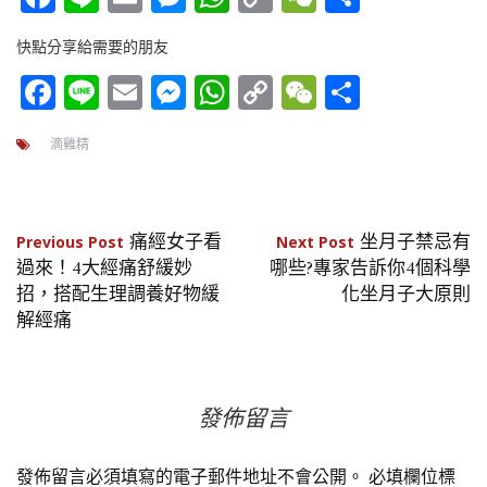
Link
享
快點分享給需要的朋友
Facebook
Line
Email
Messenger
WhatsApp
Copy
WeChat
分
Link
享
滴雞精
文
痛經女子看
坐月子禁忌有
Previous Post
Next Post
過來！4大經痛舒緩妙
哪些?專家告訴你4個科學
章
招，搭配生理調養好物緩
化坐月子大原則
解經痛
導
覽
發佈留言
發佈留言必須填寫的電子郵件地址不會公開。
必填欄位標