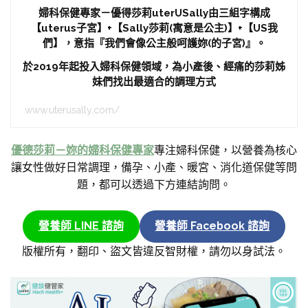
婦科保健專家－優得莎莉uterUSally由三組字構成
【uterus子宮】+【Sally莎莉(寓意是公主)】+【US我
們】，意指『我們會像公主般呵護妳(的子宮)』。
於2019年起投入婦科保健領域，為小產後、經痛的莎莉姊
妹們找出最適合的調理方式
www.uterusally.com/
優德莎莉－妳的婦科保健專家
專注婦科保健，以營養為核心
讓女性做好日常調理，備孕、小產、暖宮、消化道保健等問
題，都可以透過下方連結詢問。
營養師 LINE 諮詢
營養師 Facebook 諮詢
版權所有，翻印、盜文皆違反智財權，請勿以身試法。