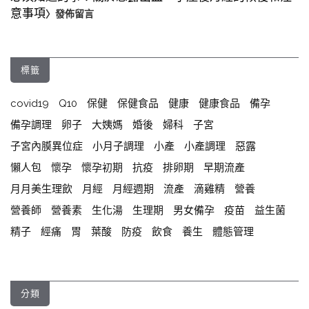
意事項
〉發佈留言
標籤
covid19
Q10
保健
保健食品
健康
健康食品
備孕
備孕調理
卵子
大姨媽
婚後
婦科
子宮
子宮內膜異位症
小月子調理
小產
小產調理
惡露
懶人包
懷孕
懷孕初期
抗疫
排卵期
早期流產
月月美生理飲
月經
月經週期
流產
滴雞精
營養
營養師
營養素
生化湯
生理期
男女備孕
疫苗
益生菌
精子
經痛
胃
葉酸
防疫
飲食
養生
體態管理
分類