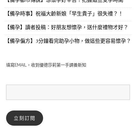
【備孕都市傳說】想懷孕好辛苦？把握這些受孕時間
【備孕時事】祝福大齡新娘「早生貴子」很失禮？！
【備孕】讀者投稿：好朋友想懷孕，送什麼禮物才好？
【備孕偏方】3分鐘看完助孕小物，做這些更容易懷孕？
填寫EMAIL，收到優德莎莉第一手調養新知