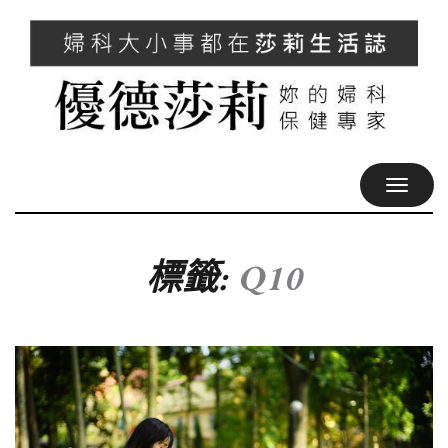
TOGGL
NAVIG
標籤:
Q10