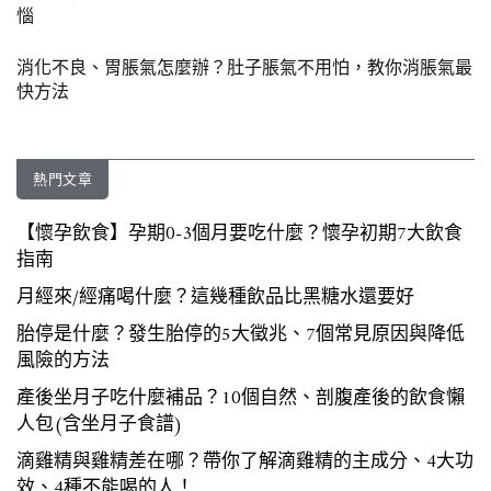
惱
消化不良、胃脹氣怎麼辦？肚子脹氣不用怕，教你消脹氣最
快方法
熱門文章
【懷孕飲食】孕期0-3個月要吃什麼？懷孕初期7大飲食
指南
月經來/經痛喝什麼？這幾種飲品比黑糖水還要好
胎停是什麼？發生胎停的5大徵兆、7個常見原因與降低
風險的方法
產後坐月子吃什麼補品？10個自然、剖腹產後的飲食懶
人包(含坐月子食譜)
滴雞精與雞精差在哪？帶你了解滴雞精的主成分、4大功
效、4種不能喝的人！