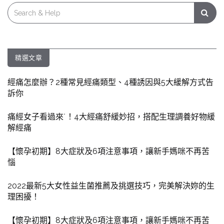
Search
for:
精選文章
經痛怎麼辦？2種常見經痛類型、4種誘因與5大緩解方式告
訴你
痛經女子看過來˙！4大經痛舒緩妙招，搭配生理調養好物緩
解經痛
【懷孕初期】8大症狀及6項注意事項，讓新手媽咪不再苦
惱
2022最新5大女性益生菌推薦及挑選技巧，完美解決妳的生
理困擾！
【懷孕初期】8大症狀及6項注意事項，讓新手媽咪不再苦