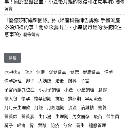
事！關於惡露出血、小產後月經的恢復和注意事項
〉發佈
留言
優德莎莉編輯團隊
婦產科醫師告訴妳-手術流產
「
」於〈
必須知道的事！關於惡露出血、小產後月經的恢復和注
意事項
〉發佈留言
標籤
covid19
Q10
保健
保健食品
健康
健康食品
備孕
備孕調理
卵子
大姨媽
婚後
婦科
子宮
子宮內膜異位症
小月子調理
小產
小產調理
惡露
懶人包
懷孕
懷孕初期
抗疫
排卵期
早期流產
月月美生理飲
月經
月經週期
流產
滴雞精
營養
營養師
營養素
生化湯
生理期
男女備孕
疫苗
益生菌
精子
經痛
胃
葉酸
防疫
飲食
養生
體態管理