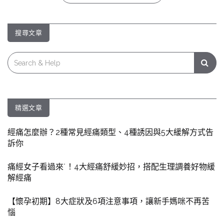
搜尋文章
Search
for:
精選文章
經痛怎麼辦？2種常見經痛類型、4種誘因與5大緩解方式告
訴你
痛經女子看過來˙！4大經痛舒緩妙招，搭配生理調養好物緩
解經痛
【懷孕初期】8大症狀及6項注意事項，讓新手媽咪不再苦
惱