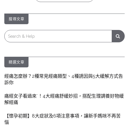
搜尋文章
Search
for:
精選文章
經痛怎麼辦？2種常見經痛類型、4種誘因與5大緩解方式告
訴你
痛經女子看過來˙！4大經痛舒緩妙招，搭配生理調養好物緩
解經痛
【懷孕初期】8大症狀及6項注意事項，讓新手媽咪不再苦
惱