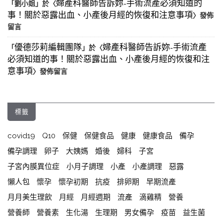
婦產科醫師告訴妳-手術流產必須知道的
「
劉小姐
」於〈
事！關於惡露出血、小產後月經的恢復和注意事項
〉發佈
留言
優德莎莉編輯團隊
婦產科醫師告訴妳-手術流產
「
」於〈
必須知道的事！關於惡露出血、小產後月經的恢復和注
意事項
〉發佈留言
標籤
covid19
Q10
保健
保健食品
健康
健康食品
備孕
備孕調理
卵子
大姨媽
婚後
婦科
子宮
子宮內膜異位症
小月子調理
小產
小產調理
惡露
懶人包
懷孕
懷孕初期
抗疫
排卵期
早期流產
月月美生理飲
月經
月經週期
流產
滴雞精
營養
營養師
營養素
生化湯
生理期
男女備孕
疫苗
益生菌