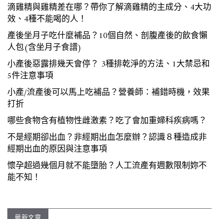
滴雞精與雞精差在哪？帶你了解滴雞精的主成分、4大功
效、4種不能喝的人！
產後坐月子吃什麼補品？10個自然、剖腹產後的飲食懶
人包(含坐月子食譜)
小產後惡露排幾天會停？ 3種排乾淨的方法、1大禁忌和
5件注意事項
小產/流產後可以馬上吃補品？營養師：補錯時機，效果
打折
哪些食物含有植物性雌激素？吃了會加重婦科疾病嗎？
不是經期卻出血？非經期出血怎麼辦？認識８種造成非
經期出血的原因與注意事項
懷孕超過幾個月就不能墮胎？人工流產有週數限制妳不
能不知！
最新文章