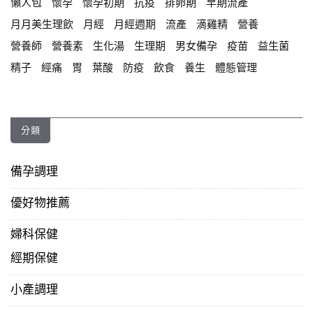
懶人包
懷孕
懷孕初期
抗疫
排卵期
早期流產
月月美生理飲
月經
月經週期
流產
滴雞精
營養
營養師
營養素
生化湯
生理期
男女備孕
疫苗
益生菌
精子
經痛
胃
葉酸
防疫
飲食
養生
體態管理
分類
備孕調理
優好物推薦
婦科保健
經期保健
小產調理