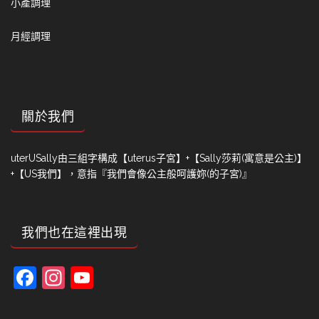
小產調理
月經調理
關於我們
uterUSally由三組字構成【uterus子宮】+【Sally莎莉(寓意是公主)】
+【US我們】，意指『我們會像公主般呵護妳(的子宮)』
我們也在這裡出現
Facebook
Instagram
YouTube
Channel