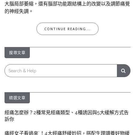
大腦局部萎縮，還有腦部功能跟結構上的改變以及調節痛覺
的神經失調。
CONTINUE READING...
搜尋文章
Search
for:
精選文章
經痛怎麼辦？2種常見經痛類型、4種誘因與5大緩解方式告
訴你
痛經女子看過來˙！4大經痛舒緩妙招，搭配生理調養好物緩