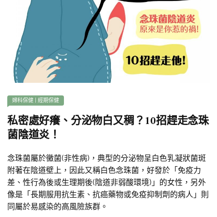
婦科保健
|
經期保健
私密處好癢、分泌物白又稠？10招趕走念珠
菌陰道炎！
念珠菌屬於黴菌(非性病)，典型的分泌物呈白色乳凝狀菌斑
附著在陰道壁上，因此又稱白色念珠菌，好發於「免疫力
差、性行為後或生理期後(陰道非弱酸環境)」的女性，另外
像是「長期服用抗生素、抗癌藥物或免疫抑制劑的病人」則
同屬於易感染的高風險族群。