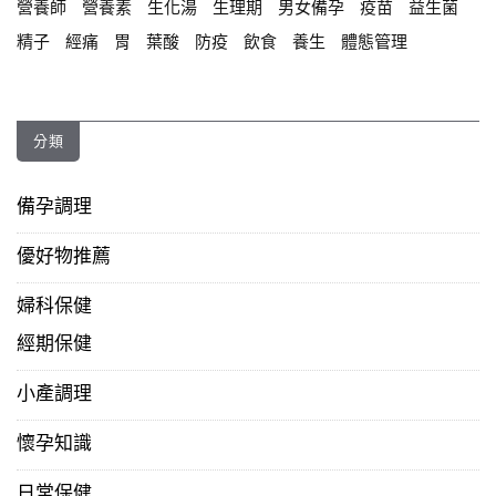
營養師
營養素
生化湯
生理期
男女備孕
疫苗
益生菌
精子
經痛
胃
葉酸
防疫
飲食
養生
體態管理
分類
備孕調理
優好物推薦
婦科保健
經期保健
小產調理
懷孕知識
日常保健