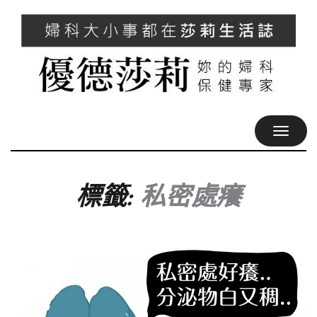
TOGGL
NAVIG
標籤:
私密處癢