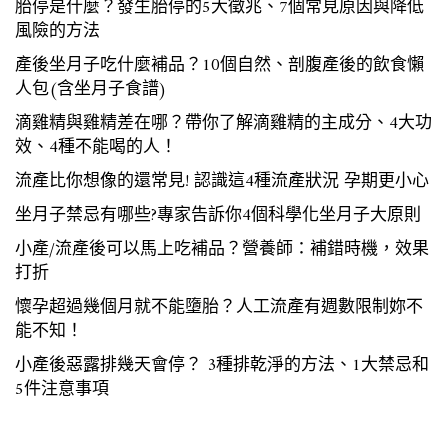
胎停是什麼？發生胎停的5大徵兆、7個常見原因與降低
風險的方法
產後坐月子吃什麼補品？10個自然、剖腹產後的飲食懶
人包(含坐月子食譜)
滴雞精與雞精差在哪？帶你了解滴雞精的主成分、4大功
效、4種不能喝的人！
流產比你想像的還常見! 認識這4種流產狀況 孕期更小心
坐月子禁忌有哪些?專家告訴你4個科學化坐月子大原則
小產/流產後可以馬上吃補品？營養師：補錯時機，效果
打折
懷孕超過幾個月就不能墮胎？人工流產有週數限制妳不
能不知！
小產後惡露排幾天會停？ 3種排乾淨的方法、1大禁忌和
5件注意事項