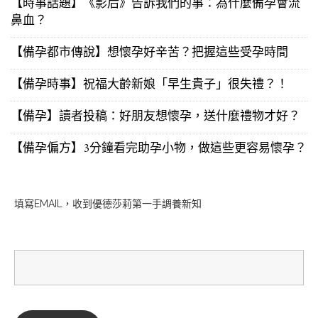
【時事話題】《影后》告訴我們的事：為什麼備孕會流
鼻血？
【備孕都市傳說】想懷孕好辛苦？把握這些受孕時間
【備孕時事】祝福大齡新娘「早生貴子」很失禮？！
【備孕】讀者投稿：好朋友想懷孕，送什麼禮物才好？
【備孕偏方】3分鐘看完助孕小物，做這些更容易懷孕？
填寫EMAIL，收到優德莎莉第一手調養新知