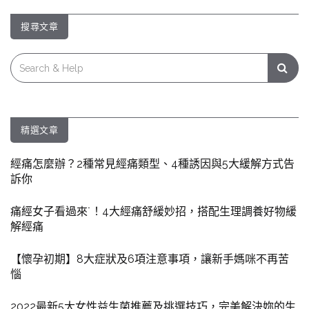
搜尋文章
Search
for:
精選文章
經痛怎麼辦？2種常見經痛類型、4種誘因與5大緩解方式告
訴你
痛經女子看過來˙！4大經痛舒緩妙招，搭配生理調養好物緩
解經痛
【懷孕初期】8大症狀及6項注意事項，讓新手媽咪不再苦
惱
2022最新5大女性益生菌推薦及挑選技巧，完美解決妳的生