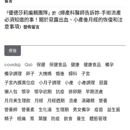
留言
優德莎莉編輯團隊
婦產科醫師告訴妳-手術流產
「
」於〈
必須知道的事！關於惡露出血、小產後月經的恢復和注
意事項
〉發佈留言
標籤
covid19
Q10
保健
保健食品
健康
健康食品
備孕
備孕調理
卵子
大姨媽
婚後
婦科
子宮
子宮內膜異位症
小月子調理
小產
小產調理
惡露
懶人包
懷孕
懷孕初期
抗疫
排卵期
早期流產
月月美生理飲
月經
月經週期
流產
滴雞精
營養
營養師
營養素
生化湯
生理期
男女備孕
疫苗
益生菌
精子
經痛
胃
葉酸
防疫
飲食
養生
體態管理