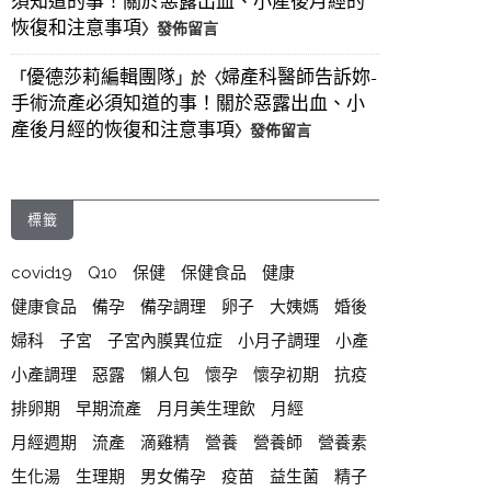
須知道的事！關於惡露出血、小產後月經的
恢復和注意事項
〉發佈留言
優德莎莉編輯團隊
婦產科醫師告訴妳-
「
」於〈
手術流產必須知道的事！關於惡露出血、小
產後月經的恢復和注意事項
〉發佈留言
標籤
covid19
Q10
保健
保健食品
健康
健康食品
備孕
備孕調理
卵子
大姨媽
婚後
婦科
子宮
子宮內膜異位症
小月子調理
小產
小產調理
惡露
懶人包
懷孕
懷孕初期
抗疫
排卵期
早期流產
月月美生理飲
月經
月經週期
流產
滴雞精
營養
營養師
營養素
生化湯
生理期
男女備孕
疫苗
益生菌
精子