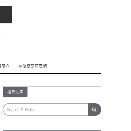
者簡介
📖優德莎莉官網
搜尋文章
Search
for: