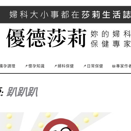
備孕調理
📌懷孕知識
📌婦科保健
📌日常保健
📖專家作
:
趴趴趴