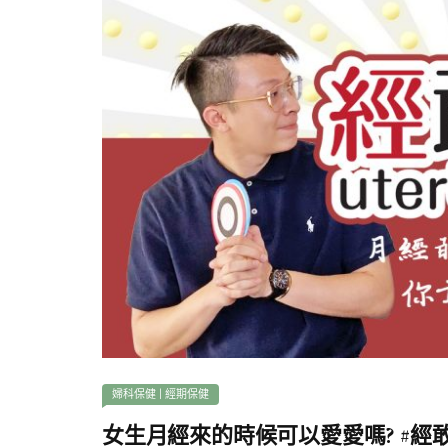
婦科保健
|
經期保健
女生月經來的時候可以愛愛嗎? #經敢問