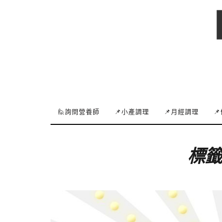
🙋詢問營養師
📌小產調理
📌月經調理

標籤