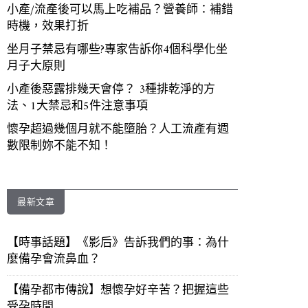
小產/流產後可以馬上吃補品？營養師：補錯
時機，效果打折
坐月子禁忌有哪些?專家告訴你4個科學化坐
月子大原則
小產後惡露排幾天會停？ 3種排乾淨的方
法、1大禁忌和5件注意事項
懷孕超過幾個月就不能墮胎？人工流產有週
數限制妳不能不知！
最新文章
【時事話題】《影后》告訴我們的事：為什
麼備孕會流鼻血？
【備孕都市傳說】想懷孕好辛苦？把握這些
受孕時間