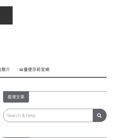
者簡介
📖優德莎莉官網
搜尋文章
Search
for: