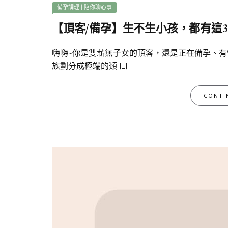
備孕調理
|
陪你聊心事
【頂客/備孕】生不生小孩，都有這
嗨嗨~你是雙薪無子女的頂客，還是正在備孕、
族劃分成極端的類 […]
CONTI