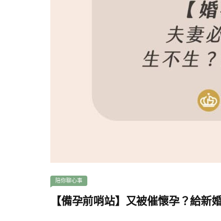
陪你聊心事
【備孕前哨站】又被催懷孕？給新婚