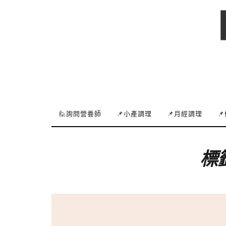
🙋詢問營養師
📌小產調理
📌月經調理

標