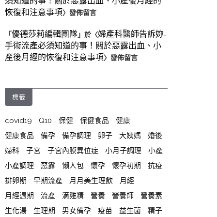
須知道的事！關於惡露出血、小產後月經的
恢復和注意事項
〉發佈留言
優德莎莉編輯團隊
婦產科醫師告訴妳-
「
」於〈
手術流產必須知道的事！關於惡露出血、小
產後月經的恢復和注意事項
〉發佈留言
標籤
covid19
Q10
保健
保健食品
健康
健康食品
備孕
備孕調理
卵子
大姨媽
婚後
婦科
子宮
子宮內膜異位症
小月子調理
小產
小產調理
惡露
懶人包
懷孕
懷孕初期
抗疫
排卵期
早期流產
月月美生理飲
月經
月經週期
流產
滴雞精
營養
營養師
營養素
生化湯
生理期
男女備孕
疫苗
益生菌
精子