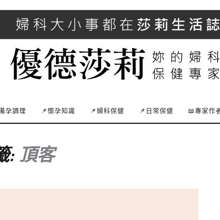
備孕調理
📌懷孕知識
📌婦科保健
📌日常保健
📖專家作
籤:
頂客