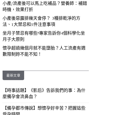
小產/流產後可以馬上吃補品？營養師：補錯
時機，效果打折
小產後惡露排幾天會停？ 3種排乾淨的方
法、1大禁忌和5件注意事項
坐月子禁忌有哪些?專家告訴你4個科學化坐
月子大原則
懷孕超過幾個月就不能墮胎？人工流產有週
數限制妳不能不知！
最新文章
【時事話題】《影后》告訴我們的事：為什
麼備孕會流鼻血？
【備孕都市傳說】想懷孕好辛苦？把握這些
受孕時間