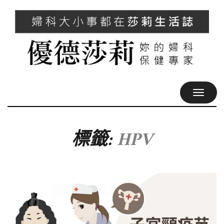
TOGGL
NAVIG
標籤:
HPV