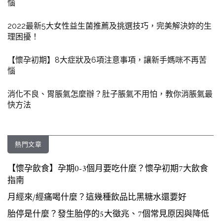
惱
2022最新5大女性益生菌推薦及挑選技巧，完美解決妳的生
理困擾！
【懷孕初期】8大症狀及6項注意事項，讓新手媽咪不再苦
惱
消化不良、胃脹氣怎麼辦？肚子脹氣不用怕，教你消脹氣最
快方法
熱門文章
【懷孕飲食】孕期0-3個月要吃什麼？懷孕初期7大飲食
指南
月經來/經痛喝什麼？這幾種飲品比黑糖水還要好
胎停是什麼？發生胎停的5大徵兆、7個常見原因與降低