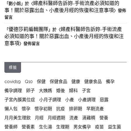
婦產科醫師告訴妳-手術流產必須知道的
「
劉小姐
」於〈
事！關於惡露出血、小產後月經的恢復和注意事項
〉發佈
留言
優德莎莉編輯團隊
婦產科醫師告訴妳-手術流產
「
」於〈
必須知道的事！關於惡露出血、小產後月經的恢復和注
意事項
〉發佈留言
標籤
covid19
Q10
保健
保健食品
健康
健康食品
備孕
備孕調理
卵子
大姨媽
婚後
婦科
子宮
子宮內膜異位症
小月子調理
小產
小產調理
惡露
懶人包
懷孕
懷孕初期
抗疫
排卵期
早期流產
月月美生理飲
月經
月經週期
流產
滴雞精
營養
營養師
營養素
生化湯
生理期
男女備孕
疫苗
益生菌