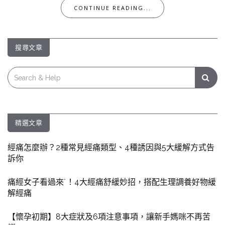
CONTINUE READING...
搜尋文章
Search
for:
精選文章
經痛怎麼辦？2種常見經痛類型、4種誘因與5大緩解方式告
訴你
痛經女子看過來˙！4大經痛舒緩妙招，搭配生理調養好物緩
解經痛
【懷孕初期】8大症狀及6項注意事項，讓新手媽咪不再苦