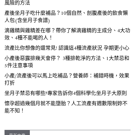
風險的方法
產後坐月子吃什麼補品？10個自然、剖腹產後的飲食懶
人包(含坐月子食譜)
滴雞精與雞精差在哪？帶你了解滴雞精的主成分、4大功
效、4種不能喝的人！
流產比你想像的還常見! 認識這4種流產狀況 孕期更小心
小產後惡露排幾天會停？ 3種排乾淨的方法、1大禁忌和
5件注意事項
小產/流產後可以馬上吃補品？營養師：補錯時機，效果
打折
坐月子禁忌有哪些?專家告訴你4個科學化坐月子大原則
懷孕超過幾個月就不能墮胎？人工流產有週數限制妳不
能不知！