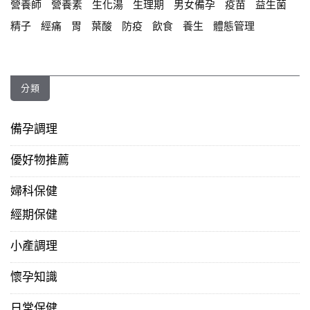
營養師
營養素
生化湯
生理期
男女備孕
疫苗
益生菌
精子
經痛
胃
葉酸
防疫
飲食
養生
體態管理
分類
備孕調理
優好物推薦
婦科保健
經期保健
小產調理
懷孕知識
日常保健