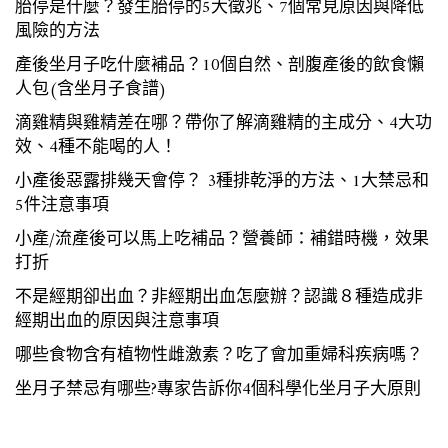
胎停是什麼？發生胎停的5大徵兆、7個常見原因與降低
風險的方法
產後坐月子吃什麼補品？10個自然、剖腹產後的飲食懶
人包(含坐月子食譜)
滴雞精與雞精差在哪？帶你了解滴雞精的主成分、4大功
效、4種不能喝的人！
小產後惡露排幾天會停？ 3種排乾淨的方法、1大禁忌和
5件注意事項
小產/流產後可以馬上吃補品？營養師：補錯時機，效果
打折
不是經期卻出血？非經期出血怎麼辦？認識８種造成非
經期出血的原因與注意事項
哪些食物含有植物性雌激素？吃了會加重婦科疾病嗎？
坐月子禁忌有哪些?專家告訴你4個科學化坐月子大原則