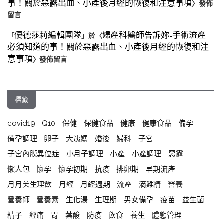
事！關於惡露出血、小產後月經的恢復和注意事項
〉發佈
留言
優德莎莉編輯團隊
婦產科醫師告訴妳-手術流產
「
」於〈
必須知道的事！關於惡露出血、小產後月經的恢復和注
意事項
〉發佈留言
標籤
covid19
Q10
保健
保健食品
健康
健康食品
備孕
備孕調理
卵子
大姨媽
婚後
婦科
子宮
子宮內膜異位症
小月子調理
小產
小產調理
惡露
懶人包
懷孕
懷孕初期
抗疫
排卵期
早期流產
月月美生理飲
月經
月經週期
流產
滴雞精
營養
營養師
營養素
生化湯
生理期
男女備孕
疫苗
益生菌
精子
經痛
胃
葉酸
防疫
飲食
養生
體態管理