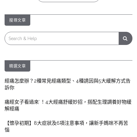
搜尋文章
Search
for:
精選文章
經痛怎麼辦？2種常見經痛類型、4種誘因與5大緩解方式告
訴你
痛經女子看過來˙！4大經痛舒緩妙招，搭配生理調養好物緩
解經痛
【懷孕初期】8大症狀及6項注意事項，讓新手媽咪不再苦
惱