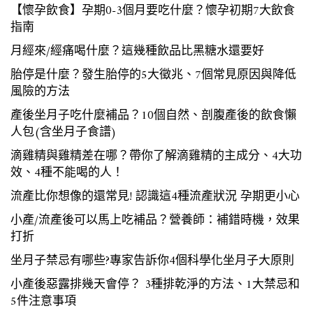
【懷孕飲食】孕期0-3個月要吃什麼？懷孕初期7大飲食
指南
月經來/經痛喝什麼？這幾種飲品比黑糖水還要好
胎停是什麼？發生胎停的5大徵兆、7個常見原因與降低
風險的方法
產後坐月子吃什麼補品？10個自然、剖腹產後的飲食懶
人包(含坐月子食譜)
滴雞精與雞精差在哪？帶你了解滴雞精的主成分、4大功
效、4種不能喝的人！
流產比你想像的還常見! 認識這4種流產狀況 孕期更小心
小產/流產後可以馬上吃補品？營養師：補錯時機，效果
打折
坐月子禁忌有哪些?專家告訴你4個科學化坐月子大原則
小產後惡露排幾天會停？ 3種排乾淨的方法、1大禁忌和
5件注意事項