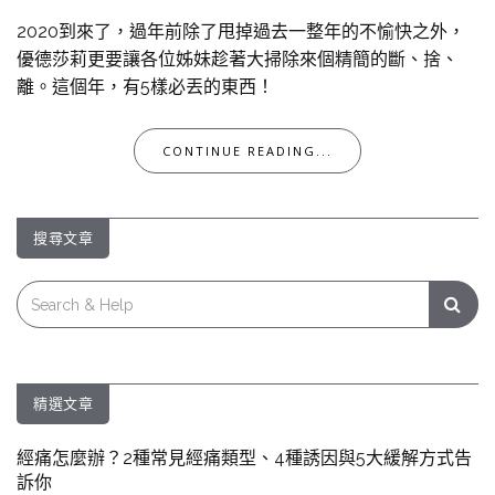
2020到來了，過年前除了甩掉過去一整年的不愉快之外，
優德莎莉更要讓各位姊妹趁著大掃除來個精簡的斷、捨、
離。這個年，有5樣必丟的東西！
CONTINUE READING...
搜尋文章
Search
for:
精選文章
經痛怎麼辦？2種常見經痛類型、4種誘因與5大緩解方式告
訴你