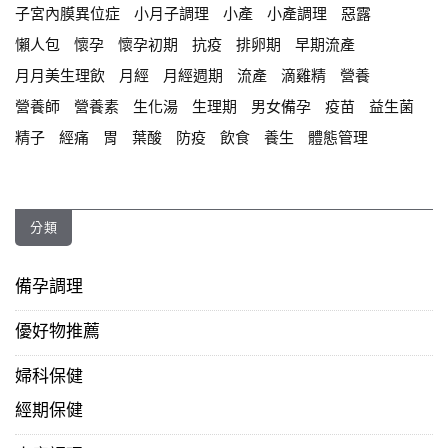
子宮內膜異位症
小月子調理
小產
小產調理
惡露
懶人包
懷孕
懷孕初期
抗疫
排卵期
早期流產
月月美生理飲
月經
月經週期
流產
滴雞精
營養
營養師
營養素
生化湯
生理期
男女備孕
疫苗
益生菌
精子
經痛
胃
葉酸
防疫
飲食
養生
體態管理
分類
備孕調理
優好物推薦
婦科保健
經期保健