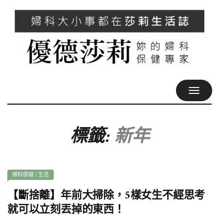
TOGGL
NAVIG
標籤:
新年
婦科保健
|
生活
【斷捨離】年前大掃除，5樣女生不經思考
就可以立刻丟掉的東西！