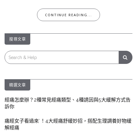
CONTINUE READING...
搜尋文章
Search
for:
精選文章
經痛怎麼辦？2種常見經痛類型、4種誘因與5大緩解方式告
訴你
痛經女子看過來˙！4大經痛舒緩妙招，搭配生理調養好物緩
解經痛