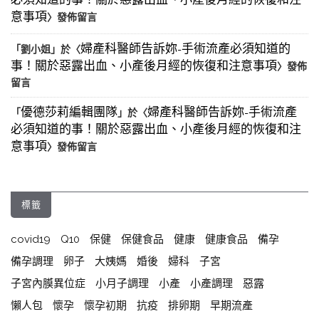
必須知道的事！關於惡露出血、小產後月經的恢復和注
意事項
〉發佈留言
婦產科醫師告訴妳-手術流產必須知道的
「
劉小姐
」於〈
事！關於惡露出血、小產後月經的恢復和注意事項
〉發佈
留言
優德莎莉編輯團隊
婦產科醫師告訴妳-手術流產
「
」於〈
必須知道的事！關於惡露出血、小產後月經的恢復和注
意事項
〉發佈留言
標籤
covid19
Q10
保健
保健食品
健康
健康食品
備孕
備孕調理
卵子
大姨媽
婚後
婦科
子宮
子宮內膜異位症
小月子調理
小產
小產調理
惡露
懶人包
懷孕
懷孕初期
抗疫
排卵期
早期流產