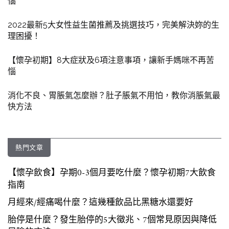
惱
2022最新5大女性益生菌推薦及挑選技巧，完美解決妳的生
理困擾！
【懷孕初期】8大症狀及6項注意事項，讓新手媽咪不再苦
惱
消化不良、胃脹氣怎麼辦？肚子脹氣不用怕，教你消脹氣最
快方法
熱門文章
【懷孕飲食】孕期0-3個月要吃什麼？懷孕初期7大飲食
指南
月經來/經痛喝什麼？這幾種飲品比黑糖水還要好
胎停是什麼？發生胎停的5大徵兆、7個常見原因與降低