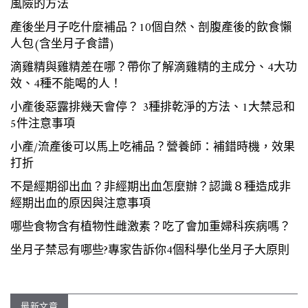
風險的方法
產後坐月子吃什麼補品？10個自然、剖腹產後的飲食懶
人包(含坐月子食譜)
滴雞精與雞精差在哪？帶你了解滴雞精的主成分、4大功
效、4種不能喝的人！
小產後惡露排幾天會停？ 3種排乾淨的方法、1大禁忌和
5件注意事項
小產/流產後可以馬上吃補品？營養師：補錯時機，效果
打折
不是經期卻出血？非經期出血怎麼辦？認識８種造成非
經期出血的原因與注意事項
哪些食物含有植物性雌激素？吃了會加重婦科疾病嗎？
坐月子禁忌有哪些?專家告訴你4個科學化坐月子大原則
最新文章