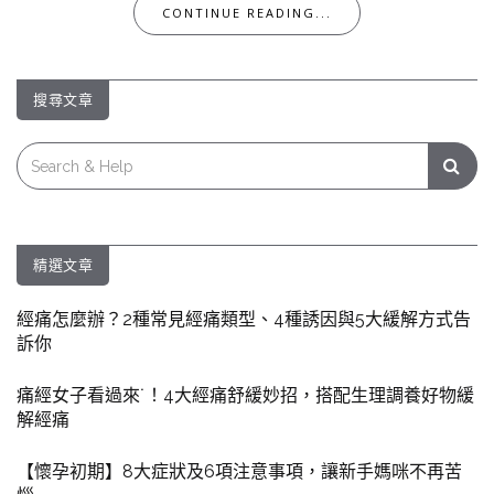
CONTINUE READING...
搜尋文章
Search
for:
精選文章
經痛怎麼辦？2種常見經痛類型、4種誘因與5大緩解方式告
訴你
痛經女子看過來˙！4大經痛舒緩妙招，搭配生理調養好物緩
解經痛
【懷孕初期】8大症狀及6項注意事項，讓新手媽咪不再苦