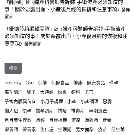
婦產科醫師告訴妳-手術流產必須知道的
「
劉小姐
」於〈
事！關於惡露出血、小產後月經的恢復和注意事項
〉發佈
留言
優德莎莉編輯團隊
婦產科醫師告訴妳-手術流產
「
」於〈
必須知道的事！關於惡露出血、小產後月經的恢復和注
意事項
〉發佈留言
標籤
covid19
Q10
保健
保健食品
健康
健康食品
備孕
備孕調理
卵子
大姨媽
婚後
婦科
子宮
子宮內膜異位症
小月子調理
小產
小產調理
惡露
懶人包
懷孕
懷孕初期
抗疫
排卵期
早期流產
月月美生理飲
月經
月經週期
流產
滴雞精
營養
營養師
營養素
生化湯
生理期
男女備孕
疫苗
益生菌