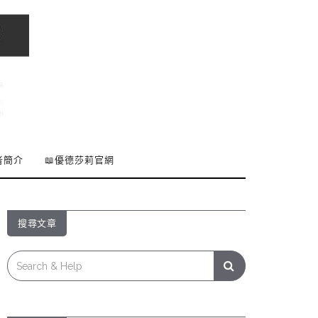
者簡介
📖優德莎莉官網
搜尋文章
Search
for: