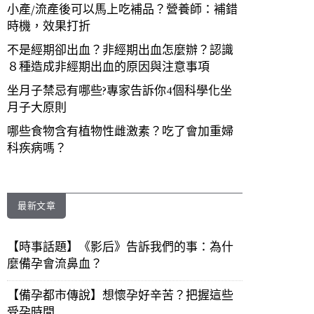
小產/流產後可以馬上吃補品？營養師：補錯
時機，效果打折
不是經期卻出血？非經期出血怎麼辦？認識
８種造成非經期出血的原因與注意事項
坐月子禁忌有哪些?專家告訴你4個科學化坐
月子大原則
哪些食物含有植物性雌激素？吃了會加重婦
科疾病嗎？
最新文章
【時事話題】《影后》告訴我們的事：為什
麼備孕會流鼻血？
【備孕都市傳說】想懷孕好辛苦？把握這些
受孕時間