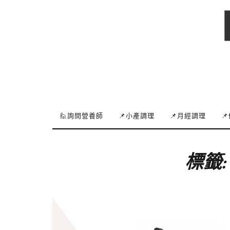
🙋詢問營養師
📌小產調理
📌月經調理

標籤