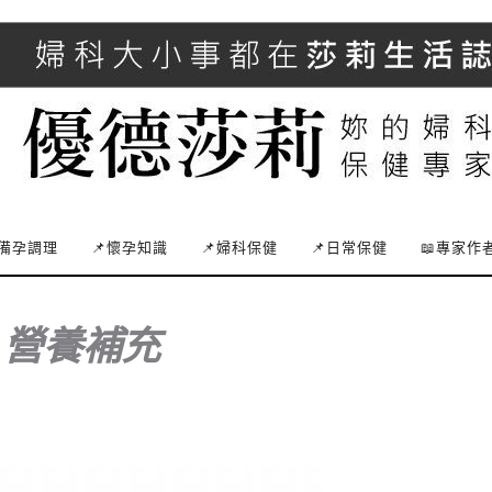
備孕調理
📌懷孕知識
📌婦科保健
📌日常保健
📖專家作
:
營養補充