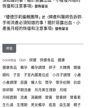
須知道的事！關於惡露出血、小產後月經的
恢復和注意事項
〉發佈留言
優德莎莉編輯團隊
婦產科醫師告訴妳-
「
」於〈
手術流產必須知道的事！關於惡露出血、小
產後月經的恢復和注意事項
〉發佈留言
標籤
covid19
Q10
保健
保健食品
健康
健康食品
備孕
備孕調理
卵子
大姨媽
婚後
婦科
子宮
子宮內膜異位症
小月子調理
小產
小產調理
惡露
懶人包
懷孕
懷孕初期
抗疫
排卵期
早期流產
月月美生理飲
月經
月經週期
流產
滴雞精
營養
營養師
營養素
生化湯
生理期
男女備孕
疫苗
益生菌
精子