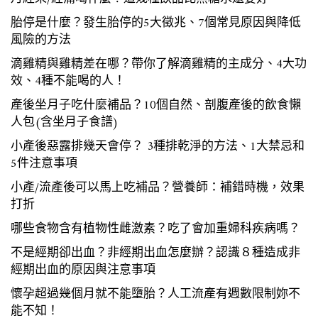
胎停是什麼？發生胎停的5大徵兆、7個常見原因與降低
風險的方法
滴雞精與雞精差在哪？帶你了解滴雞精的主成分、4大功
效、4種不能喝的人！
產後坐月子吃什麼補品？10個自然、剖腹產後的飲食懶
人包(含坐月子食譜)
小產後惡露排幾天會停？ 3種排乾淨的方法、1大禁忌和
5件注意事項
小產/流產後可以馬上吃補品？營養師：補錯時機，效果
打折
哪些食物含有植物性雌激素？吃了會加重婦科疾病嗎？
不是經期卻出血？非經期出血怎麼辦？認識８種造成非
經期出血的原因與注意事項
懷孕超過幾個月就不能墮胎？人工流產有週數限制妳不
能不知！