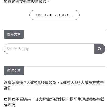
紹會影響母乳量的食物們。
CONTINUE READING...
搜尋文章
Search
for:
精選文章
經痛怎麼辦？2種常見經痛類型、4種誘因與5大緩解方式告
訴你
痛經女子看過來˙！4大經痛舒緩妙招，搭配生理調養好物緩
解經痛