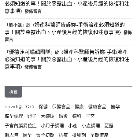
必須知道的事！關於惡露出血、小產後月經的恢復和注
意事項
〉發佈留言
婦產科醫師告訴妳-手術流產必須知道的
「
劉小姐
」於〈
事！關於惡露出血、小產後月經的恢復和注意事項
〉發佈
留言
優德莎莉編輯團隊
婦產科醫師告訴妳-手術流產
「
」於〈
必須知道的事！關於惡露出血、小產後月經的恢復和注
意事項
〉發佈留言
標籤
covid19
Q10
保健
保健食品
健康
健康食品
備孕
備孕調理
卵子
大姨媽
婚後
婦科
子宮
子宮內膜異位症
小月子調理
小產
小產調理
惡露
懶人包
懷孕
懷孕初期
抗疫
排卵期
早期流產