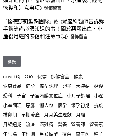
須知道的事！關於惡露出血、小產後月經的
恢復和注意事項
〉發佈留言
優德莎莉編輯團隊
婦產科醫師告訴妳-
「
」於〈
手術流產必須知道的事！關於惡露出血、小
產後月經的恢復和注意事項
〉發佈留言
標籤
covid19
Q10
保健
保健食品
健康
健康食品
備孕
備孕調理
卵子
大姨媽
婚後
婦科
子宮
子宮內膜異位症
小月子調理
小產
小產調理
惡露
懶人包
懷孕
懷孕初期
抗疫
排卵期
早期流產
月月美生理飲
月經
月經週期
流產
滴雞精
營養
營養師
營養素
生化湯
生理期
男女備孕
疫苗
益生菌
精子