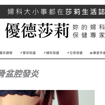
備孕調理
📌懷孕知識
📌婦科保健
📌日常保健
📖專家作
骨盆腔發炎