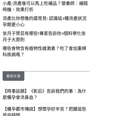
小產/流產後可以馬上吃補品？營養師：補錯
時機，效果打折
流產比你想像的還常見! 認識這4種流產狀況
孕期更小心
坐月子禁忌有哪些?專家告訴你4個科學化坐
月子大原則
哪些食物含有植物性雌激素？吃了會加重婦
科疾病嗎？
最新文章
【時事話題】《影后》告訴我們的事：為什
麼備孕會流鼻血？
【備孕都市傳說】想懷孕好辛苦？把握這些
受孕時間