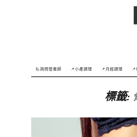
🙋詢問營養師
📌小產調理
📌月經調理

標籤: