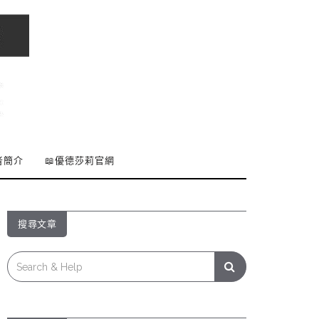
者簡介
📖優德莎莉官網
搜尋文章
Search
for: