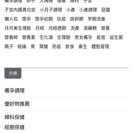
備孕調理
卵子
大姨媽
婚後
婦科
子宮
子宮內膜異位症
小月子調理
小產
小產調理
惡露
懶人包
懷孕
懷孕初期
抗疫
排卵期
早期流產
月月美生理飲
月經
月經週期
流產
滴雞精
營養
營養師
營養素
生化湯
生理期
男女備孕
疫苗
益生菌
精子
經痛
胃
葉酸
防疫
飲食
養生
體態管理
分類
備孕調理
優好物推薦
婦科保健
經期保健