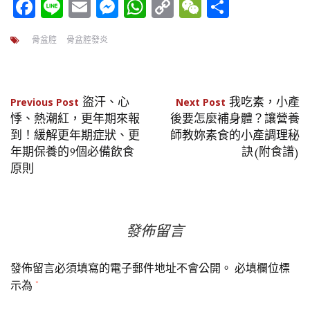
Facebook
Line
Email
Messenger
WhatsApp
Copy
WeChat
分
Link
享
骨盆腔
骨盆腔發炎
文
盜汗、心
我吃素，小產
Previous Post
Next Post
悸、熱潮紅，更年期來報
後要怎麼補身體？讓營養
章
到！緩解更年期症狀、更
師教妳素食的小產調理秘
年期保養的9個必備飲食
訣(附食譜)
導
原則
覽
發佈留言
發佈留言必須填寫的電子郵件地址不會公開。
必填欄位標
示為
*