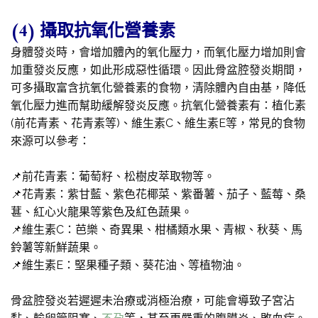
(4) 攝取抗氧化營養素
身體發炎時，會增加體內的氧化壓力，而氧化壓力增加則會
加重發炎反應，如此形成惡性循環。因此骨盆腔發炎期間，
可多攝取富含抗氧化營養素的食物，清除體內自由基，降低
氧化壓力進而幫助緩解發炎反應。抗氧化營養素有：植化素
(前花青素、花青素等)、維生素C、維生素E等，常見的食物
來源可以參考：
📌前花青素：葡萄籽、松樹皮萃取物等。
📌花青素：紫甘藍、紫色花椰菜、紫番薯、茄子、藍莓、桑
葚、紅心火龍果等紫色及紅色蔬果。
📌維生素C：芭樂、奇異果、柑橘類水果、青椒、秋葵、馬
鈴薯等新鮮蔬果。
📌維生素E：堅果種子類、葵花油、等植物油。
骨盆腔發炎若遲遲未治療或消極治療，可能會導致子宮沾