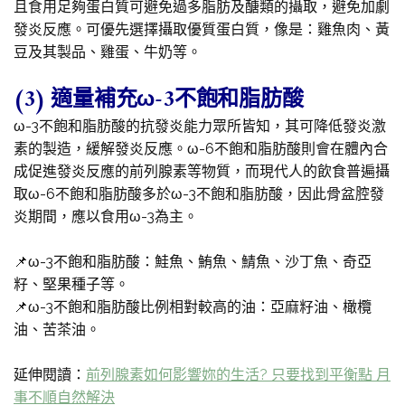
且食用足夠蛋白質可避免過多脂肪及醣類的攝取，避免加劇
發炎反應。可優先選擇攝取優質蛋白質，像是：雞魚肉、黃
豆及其製品、雞蛋、牛奶等。
(3) 適量補充ω-3不飽和脂肪酸
ω-3不飽和脂肪酸的抗發炎能力眾所皆知，其可降低發炎激
素的製造，緩解發炎反應。ω-6不飽和脂肪酸則會在體內合
成促進發炎反應的前列腺素等物質，而現代人的飲食普遍攝
取ω-6不飽和脂肪酸多於ω-3不飽和脂肪酸，因此骨盆腔發
炎期間，應以食用ω-3為主。
📌ω-3不飽和脂肪酸：鮭魚、鮪魚、鯖魚、沙丁魚、奇亞
籽、堅果種子等。
📌ω-3不飽和脂肪酸比例相對較高的油：亞麻籽油、橄欖
油、苦茶油。
延伸閱讀：
前列腺素如何影響妳的生活? 只要找到平衡點 月
事不順自然解決