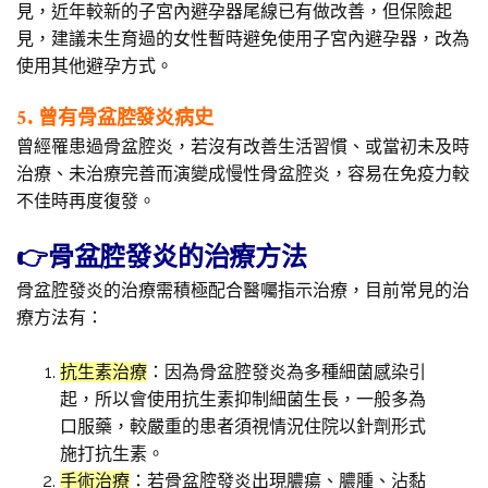
見，近年較新的子宮內避孕器尾線已有做改善，但保險起
見，建議未生育過的女性暫時避免使用子宮內避孕器，改為
使用其他避孕方式。
5. 曾有骨盆腔發炎病史
曾經罹患過骨盆腔炎，若沒有改善生活習慣、或當初未及時
治療、未治療完善而演變成慢性骨盆腔炎，容易在免疫力較
不佳時再度復發。
👉骨盆腔發炎的治療方法
骨盆腔發炎的治療需積極配合醫囑指示治療，目前常見的治
療方法有：
抗生素治療
：因為骨盆腔發炎為多種細菌感染引
起，所以會使用抗生素抑制細菌生長，一般多為
口服藥，較嚴重的患者須視情況住院以針劑形式
施打抗生素。
手術治療
：若骨盆腔發炎出現膿瘍、膿腫、沾黏