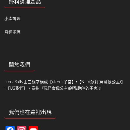
婦科調理產品
小產調理
月經調理
關於我們
uterUSally由三組字構成【uterus子宮】+【Sally莎莉(寓意是公主)】
+【US我們】，意指『我們會像公主般呵護妳(的子宮)』
我們也在這裡出現