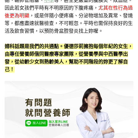
黏、輸卵管阻塞、
不孕
等，甚至更嚴重的腹膜炎、敗血症。
因此若女孩們平時有不明原因的下腹疼痛，
尤其在性行為過
後更為明顯
，或是伴隨小便疼痛、分泌物增加及異常、發燒
等，都應盡速就醫檢查，不可輕忽。平時也需保持良好的生
活及飲食習慣，以預防骨盆腔發炎找上妳喔。
婦科話題是我們的共通點。優德莎莉擁抱每個年紀的女生，
由專任營養師偕同醫療專家團隊，從營養學與中西醫學出
發，從幼齡少女到熟齡美人，幫助不同階段的妳更了解自
己！