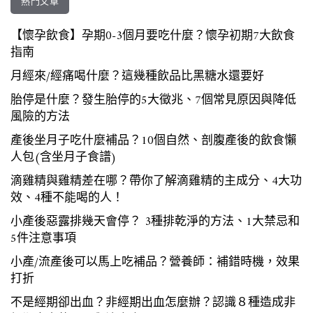
熱門文章
【懷孕飲食】孕期0-3個月要吃什麼？懷孕初期7大飲食
指南
月經來/經痛喝什麼？這幾種飲品比黑糖水還要好
胎停是什麼？發生胎停的5大徵兆、7個常見原因與降低
風險的方法
產後坐月子吃什麼補品？10個自然、剖腹產後的飲食懶
人包(含坐月子食譜)
滴雞精與雞精差在哪？帶你了解滴雞精的主成分、4大功
效、4種不能喝的人！
小產後惡露排幾天會停？ 3種排乾淨的方法、1大禁忌和
5件注意事項
小產/流產後可以馬上吃補品？營養師：補錯時機，效果
打折
不是經期卻出血？非經期出血怎麼辦？認識８種造成非