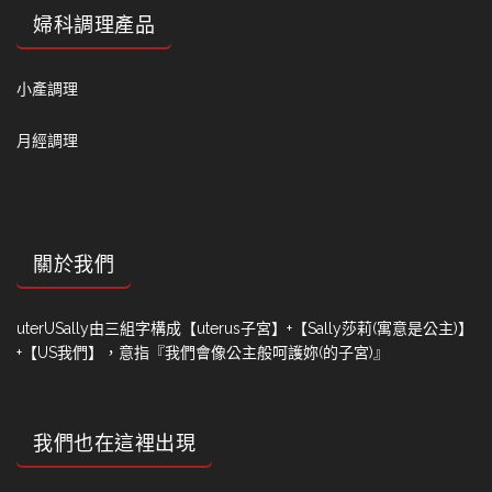
婦科調理產品
小產調理
月經調理
關於我們
uterUSally由三組字構成【uterus子宮】+【Sally莎莉(寓意是公主)】
+【US我們】，意指『我們會像公主般呵護妳(的子宮)』
我們也在這裡出現