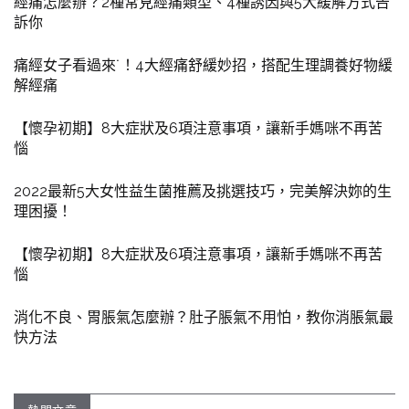
經痛怎麼辦？2種常見經痛類型、4種誘因與5大緩解方式告
訴你
痛經女子看過來˙！4大經痛舒緩妙招，搭配生理調養好物緩
解經痛
【懷孕初期】8大症狀及6項注意事項，讓新手媽咪不再苦
惱
2022最新5大女性益生菌推薦及挑選技巧，完美解決妳的生
理困擾！
【懷孕初期】8大症狀及6項注意事項，讓新手媽咪不再苦
惱
消化不良、胃脹氣怎麼辦？肚子脹氣不用怕，教你消脹氣最
快方法