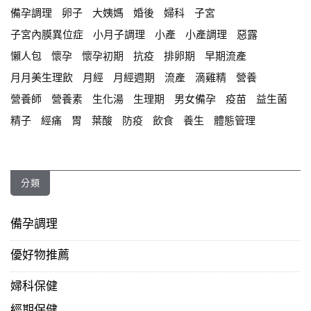
備孕調理
卵子
大姨媽
婚後
婦科
子宮
子宮內膜異位症
小月子調理
小產
小產調理
惡露
懶人包
懷孕
懷孕初期
抗疫
排卵期
早期流產
月月美生理飲
月經
月經週期
流產
滴雞精
營養
營養師
營養素
生化湯
生理期
男女備孕
疫苗
益生菌
精子
經痛
胃
葉酸
防疫
飲食
養生
體態管理
分類
備孕調理
優好物推薦
婦科保健