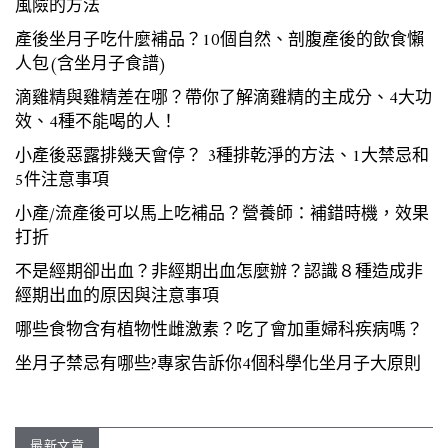
風險的方法
產後坐月子吃什麼補品？10個自然、剖腹產後的飲食懶
人包(含坐月子食譜)
滴雞精與雞精差在哪？帶你了解滴雞精的主成分、4大功
效、4種不能喝的人！
小產後惡露排幾天會停？ 3種排乾淨的方法、1大禁忌和
5件注意事項
小產/流產後可以馬上吃補品？營養師：補錯時機，效果
打折
不是經期卻出血？非經期出血怎麼辦？認識８種造成非
經期出血的原因與注意事項
哪些食物含有植物性雌激素？吃了會加重婦科疾病嗎？
坐月子禁忌有哪些?專家告訴你4個科學化坐月子大原則
最新文章