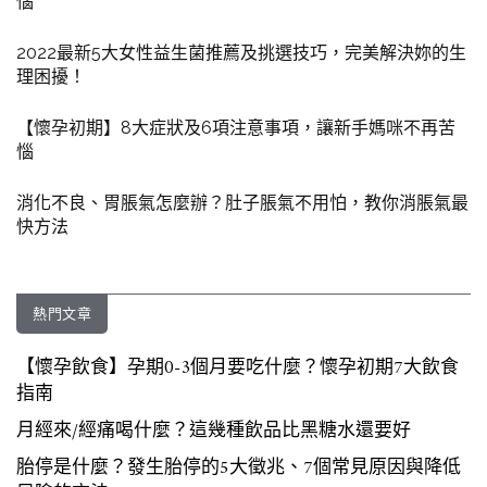
惱
2022最新5大女性益生菌推薦及挑選技巧，完美解決妳的生
理困擾！
【懷孕初期】8大症狀及6項注意事項，讓新手媽咪不再苦
惱
消化不良、胃脹氣怎麼辦？肚子脹氣不用怕，教你消脹氣最
快方法
熱門文章
【懷孕飲食】孕期0-3個月要吃什麼？懷孕初期7大飲食
指南
月經來/經痛喝什麼？這幾種飲品比黑糖水還要好
胎停是什麼？發生胎停的5大徵兆、7個常見原因與降低