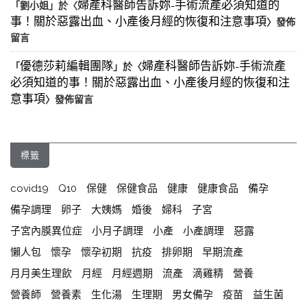
婦產科醫師告訴妳-手術流產必須知道的
「
劉小姐
」於〈
事！關於惡露出血、小產後月經的恢復和注意事項
〉發佈
留言
優德莎莉編輯團隊
婦產科醫師告訴妳-手術流產
「
」於〈
必須知道的事！關於惡露出血、小產後月經的恢復和注
意事項
〉發佈留言
標籤
covid19
Q10
保健
保健食品
健康
健康食品
備孕
備孕調理
卵子
大姨媽
婚後
婦科
子宮
子宮內膜異位症
小月子調理
小產
小產調理
惡露
懶人包
懷孕
懷孕初期
抗疫
排卵期
早期流產
月月美生理飲
月經
月經週期
流產
滴雞精
營養
營養師
營養素
生化湯
生理期
男女備孕
疫苗
益生菌