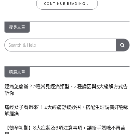
CONTINUE READING...
搜尋文章
Search
for:
精選文章
經痛怎麼辦？2種常見經痛類型、4種誘因與5大緩解方式告
訴你
痛經女子看過來˙！4大經痛舒緩妙招，搭配生理調養好物緩
解經痛
【懷孕初期】8大症狀及6項注意事項，讓新手媽咪不再苦