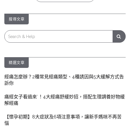
搜尋文章
Search
for:
精選文章
經痛怎麼辦？2種常見經痛類型、4種誘因與5大緩解方式告
訴你
痛經女子看過來˙！4大經痛舒緩妙招，搭配生理調養好物緩
解經痛
【懷孕初期】8大症狀及6項注意事項，讓新手媽咪不再苦
惱