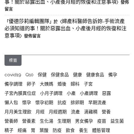
事！關於惡露出血、小產後月經的恢復和注意事項
〉發佈
留言
優德莎莉編輯團隊
婦產科醫師告訴妳-手術流產
「
」於〈
必須知道的事！關於惡露出血、小產後月經的恢復和注
意事項
〉發佈留言
標籤
covid19
Q10
保健
保健食品
健康
健康食品
備孕
備孕調理
卵子
大姨媽
婚後
婦科
子宮
子宮內膜異位症
小月子調理
小產
小產調理
惡露
懶人包
懷孕
懷孕初期
抗疫
排卵期
早期流產
月月美生理飲
月經
月經週期
流產
滴雞精
營養
營養師
營養素
生化湯
生理期
男女備孕
疫苗
益生菌
精子
經痛
胃
葉酸
防疫
飲食
養生
體態管理