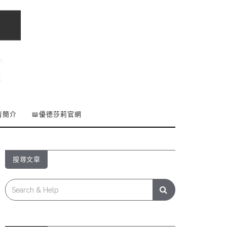
者簡介
📖優德莎莉官網
搜尋文章
Search
for: