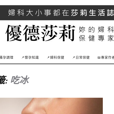
備孕調理
📌懷孕知識
📌婦科保健
📌日常保健
📖專家作
籤:
吃冰