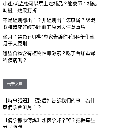
小產/流產後可以馬上吃補品？營養師：補錯
時機，效果打折
不是經期卻出血？非經期出血怎麼辦？認識
８種造成非經期出血的原因與注意事項
坐月子禁忌有哪些?專家告訴你4個科學化坐
月子大原則
哪些食物含有植物性雌激素？吃了會加重婦
科疾病嗎？
最新文章
【時事話題】《影后》告訴我們的事：為什
麼備孕會流鼻血？
【備孕都市傳說】想懷孕好辛苦？把握這些
受孕時間