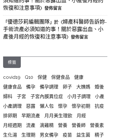
須知道的事！關於惡露出血、小產後月經的
恢復和注意事項
〉發佈留言
優德莎莉編輯團隊
婦產科醫師告訴妳-
「
」於〈
手術流產必須知道的事！關於惡露出血、小
產後月經的恢復和注意事項
〉發佈留言
標籤
covid19
Q10
保健
保健食品
健康
健康食品
備孕
備孕調理
卵子
大姨媽
婚後
婦科
子宮
子宮內膜異位症
小月子調理
小產
小產調理
惡露
懶人包
懷孕
懷孕初期
抗疫
排卵期
早期流產
月月美生理飲
月經
月經週期
流產
滴雞精
營養
營養師
營養素
生化湯
生理期
男女備孕
疫苗
益生菌
精子