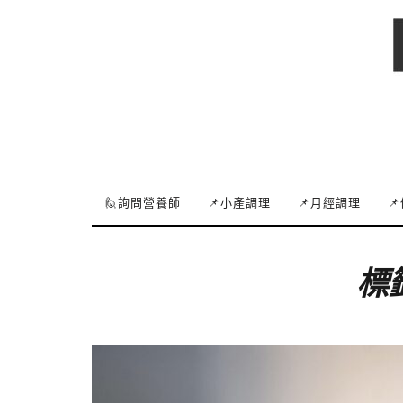
🙋詢問營養師
📌小產調理
📌月經調理

標