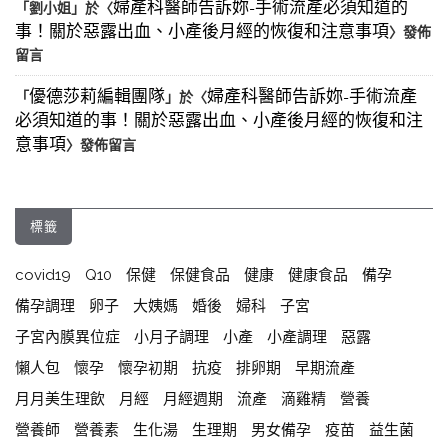
婦產科醫師告訴妳-手術流產必須知道的
「
劉小姐
」於〈
事！關於惡露出血、小產後月經的恢復和注意事項
〉發佈
留言
優德莎莉編輯團隊
婦產科醫師告訴妳-手術流產
「
」於〈
必須知道的事！關於惡露出血、小產後月經的恢復和注
意事項
〉發佈留言
標籤
covid19
Q10
保健
保健食品
健康
健康食品
備孕
備孕調理
卵子
大姨媽
婚後
婦科
子宮
子宮內膜異位症
小月子調理
小產
小產調理
惡露
懶人包
懷孕
懷孕初期
抗疫
排卵期
早期流產
月月美生理飲
月經
月經週期
流產
滴雞精
營養
營養師
營養素
生化湯
生理期
男女備孕
疫苗
益生菌