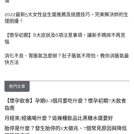
惱
2022最新5大女性益生菌推薦及挑選技巧，完美解決妳的生
理困擾！
【懷孕初期】8大症狀及6項注意事項，讓新手媽咪不再苦
惱
消化不良、胃脹氣怎麼辦？肚子脹氣不用怕，教你消脹氣最
快方法
熱門文章
【懷孕飲食】孕期0-3個月要吃什麼？懷孕初期7大飲食
指南
月經來/經痛喝什麼？這幾種飲品比黑糖水還要好
胎停是什麼？發生胎停的5大徵兆、7個常見原因與降低