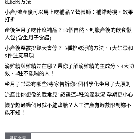
風險的方法
小產/流產後可以馬上吃補品？營養師：補錯時機，效果
打折
產後坐月子吃什麼補品？10個自然、剖腹產後的飲食懶
人包(含坐月子食譜)
小產後惡露排幾天會停？ 3種排乾淨的方法、1大禁忌和
5件注意事項
滴雞精與雞精差在哪？帶你了解滴雞精的主成分、4大功
效、4種不能喝的人！
坐月子禁忌有哪些?專家告訴你4個科學化坐月子大原則
流產比你想像的還常見! 認識這4種流產狀況 孕期更小心
懷孕超過幾個月就不能墮胎？人工流產有週數限制妳不
能不知！
最新文章