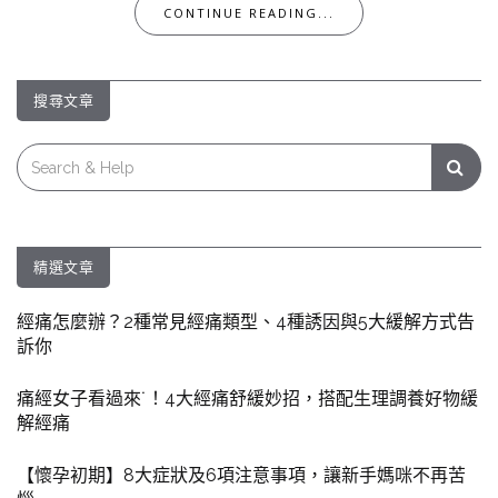
CONTINUE READING...
搜尋文章
Search
for:
精選文章
經痛怎麼辦？2種常見經痛類型、4種誘因與5大緩解方式告
訴你
痛經女子看過來˙！4大經痛舒緩妙招，搭配生理調養好物緩
解經痛
【懷孕初期】8大症狀及6項注意事項，讓新手媽咪不再苦