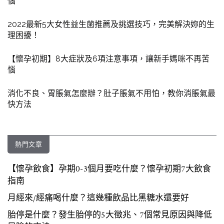
惱
2022最新5大女性益生菌推薦及挑選技巧，完美解決妳的生
理困擾！
【懷孕初期】8大症狀及6項注意事項，讓新手媽咪不再苦
惱
消化不良、胃脹氣怎麼辦？肚子脹氣不用怕，教你消脹氣最
快方法
熱門文章
【懷孕飲食】孕期0-3個月要吃什麼？懷孕初期7大飲食
指南
月經來/經痛喝什麼？這幾種飲品比黑糖水還要好
胎停是什麼？發生胎停的5大徵兆、7個常見原因與降低