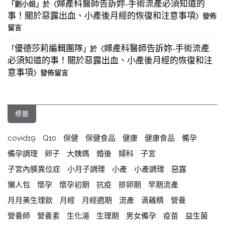
婦產科醫師告訴妳-手術流產必須知道的
「
劉小姐
」於〈
事！關於惡露出血、小產後月經的恢復和注意事項
〉發佈
留言
優德莎莉編輯團隊
婦產科醫師告訴妳-手術流產
「
」於〈
必須知道的事！關於惡露出血、小產後月經的恢復和注
意事項
〉發佈留言
標籤
covid19
Q10
保健
保健食品
健康
健康食品
備孕
備孕調理
卵子
大姨媽
婚後
婦科
子宮
子宮內膜異位症
小月子調理
小產
小產調理
惡露
懶人包
懷孕
懷孕初期
抗疫
排卵期
早期流產
月月美生理飲
月經
月經週期
流產
滴雞精
營養
營養師
營養素
生化湯
生理期
男女備孕
疫苗
益生菌