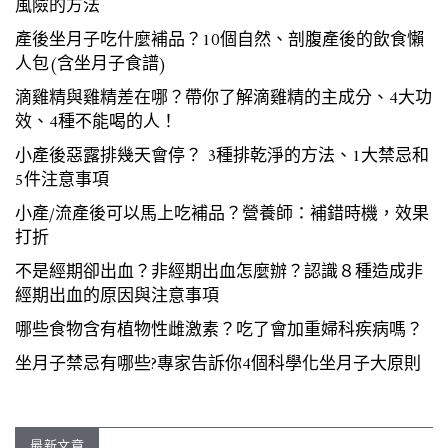
風險的方法
產後坐月子吃什麼補品？10個自然、剖腹產後的飲食懶
人包(含坐月子食譜)
滴雞精與雞精差在哪？帶你了解滴雞精的主成分、4大功
效、4種不能喝的人！
小產後惡露排幾天會停？ 3種排乾淨的方法、1大禁忌和
5件注意事項
小產/流產後可以馬上吃補品？營養師：補錯時機，效果
打折
不是經期卻出血？非經期出血怎麼辦？認識８種造成非
經期出血的原因與注意事項
哪些食物含有植物性雌激素？吃了會加重婦科疾病嗎？
坐月子禁忌有哪些?專家告訴你4個科學化坐月子大原則
最新文章