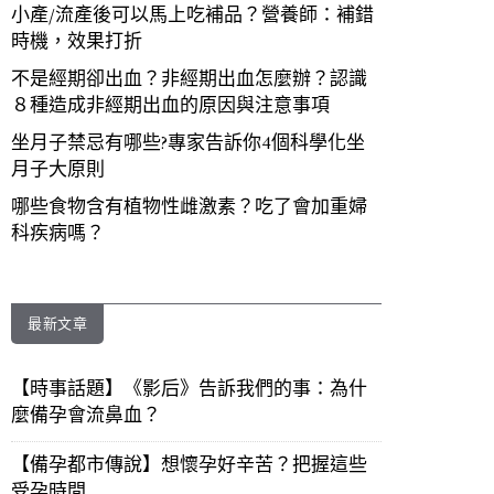
小產/流產後可以馬上吃補品？營養師：補錯
時機，效果打折
不是經期卻出血？非經期出血怎麼辦？認識
８種造成非經期出血的原因與注意事項
坐月子禁忌有哪些?專家告訴你4個科學化坐
月子大原則
哪些食物含有植物性雌激素？吃了會加重婦
科疾病嗎？
最新文章
【時事話題】《影后》告訴我們的事：為什
麼備孕會流鼻血？
【備孕都市傳說】想懷孕好辛苦？把握這些
受孕時間