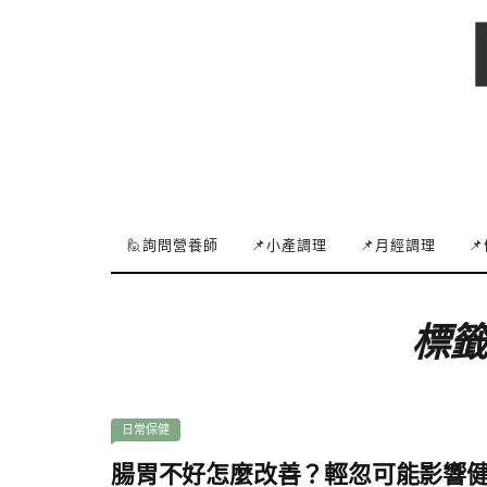
🙋詢問營養師
📌小產調理
📌月經調理

標籤
日常保健
腸胃不好怎麼改善？輕忽可能影響健