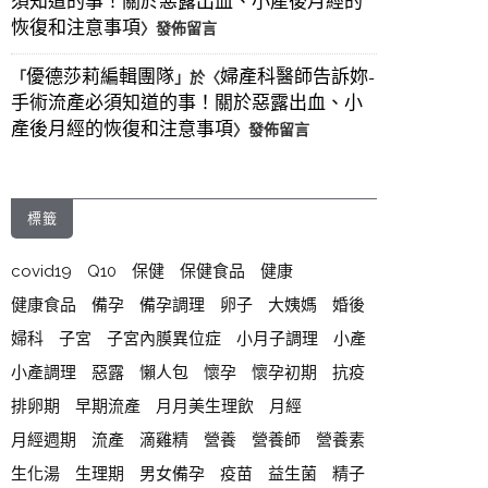
須知道的事！關於惡露出血、小產後月經的
恢復和注意事項
〉發佈留言
優德莎莉編輯團隊
婦產科醫師告訴妳-
「
」於〈
手術流產必須知道的事！關於惡露出血、小
產後月經的恢復和注意事項
〉發佈留言
標籤
covid19
Q10
保健
保健食品
健康
健康食品
備孕
備孕調理
卵子
大姨媽
婚後
婦科
子宮
子宮內膜異位症
小月子調理
小產
小產調理
惡露
懶人包
懷孕
懷孕初期
抗疫
排卵期
早期流產
月月美生理飲
月經
月經週期
流產
滴雞精
營養
營養師
營養素
生化湯
生理期
男女備孕
疫苗
益生菌
精子