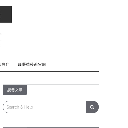
者簡介
📖優德莎莉官網
搜尋文章
Search
for: