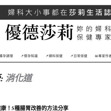
備孕調理
📌懷孕知識
📌婦科保健
📌日常保健
📖專家作
:
消化道
康！5種腸胃改善的方法分享