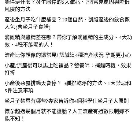
胎停是什麼？發生胎停的5大徵兆、7個常見原因與降低
風險的方法
產後坐月子吃什麼補品？10個自然、剖腹產後的飲食懶
人包(含坐月子食譜)
滴雞精與雞精差在哪？帶你了解滴雞精的主成分、4大功
效、4種不能喝的人！
流產比你想像的還常見! 認識這4種流產狀況 孕期更小心
小產/流產後可以馬上吃補品？營養師：補錯時機，效果
打折
小產後惡露排幾天會停？ 3種排乾淨的方法、1大禁忌和
5件注意事項
坐月子禁忌有哪些?專家告訴你4個科學化坐月子大原則
懷孕超過幾個月就不能墮胎？人工流產有週數限制妳不
能不知！