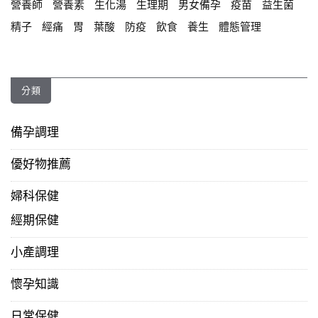
營養師
營養素
生化湯
生理期
男女備孕
疫苗
益生菌
精子
經痛
胃
葉酸
防疫
飲食
養生
體態管理
分類
備孕調理
優好物推薦
婦科保健
經期保健
小產調理
懷孕知識
日常保健