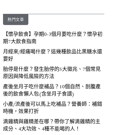
熱門文章
【懷孕飲食】孕期0-3個月要吃什麼？懷孕初
期7大飲食指南
月經來/經痛喝什麼？這幾種飲品比黑糖水還
要好
胎停是什麼？發生胎停的5大徵兆、7個常見
原因與降低風險的方法
產後坐月子吃什麼補品？10個自然、剖腹產
後的飲食懶人包(含坐月子食譜)
小產/流產後可以馬上吃補品？營養師：補錯
時機，效果打折
滴雞精與雞精差在哪？帶你了解滴雞精的主
成分、4大功效、4種不能喝的人！