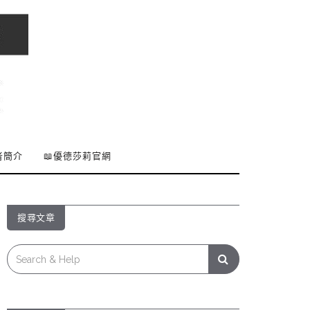
者簡介
📖優德莎莉官網
搜尋文章
Search
for: