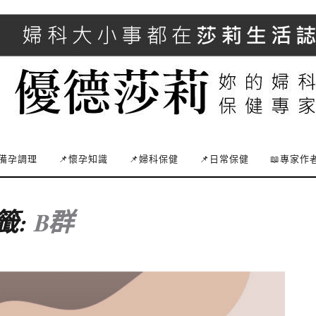
備孕調理
📌懷孕知識
📌婦科保健
📌日常保健
📖專家作
籤:
B群