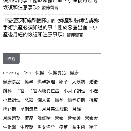
須知道的事！關於惡露出血、小產後月經的
恢復和注意事項
〉發佈留言
優德莎莉編輯團隊
婦產科醫師告訴妳-
「
」於〈
手術流產必須知道的事！關於惡露出血、小
產後月經的恢復和注意事項
〉發佈留言
標籤
covid19
Q10
保健
保健食品
健康
健康食品
備孕
備孕調理
卵子
大姨媽
婚後
婦科
子宮
子宮內膜異位症
小月子調理
小產
小產調理
惡露
懶人包
懷孕
懷孕初期
抗疫
排卵期
早期流產
月月美生理飲
月經
月經週期
流產
滴雞精
營養
營養師
營養素
生化湯
生理期
男女備孕
疫苗
益生菌
精子