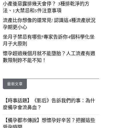
小產後惡露排幾天會停？ 3種排乾淨的方
法、1大禁忌和5件注意事項
流產比你想像的還常見! 認識這4種流產狀況
孕期更小心
坐月子禁忌有哪些?專家告訴你4個科學化坐
月子大原則
懷孕超過幾個月就不能墮胎？人工流產有週
數限制妳不能不知！
最新文章
【時事話題】《影后》告訴我們的事：為什
麼備孕會流鼻血？
【備孕都市傳說】想懷孕好辛苦？把握這些
受孕時間