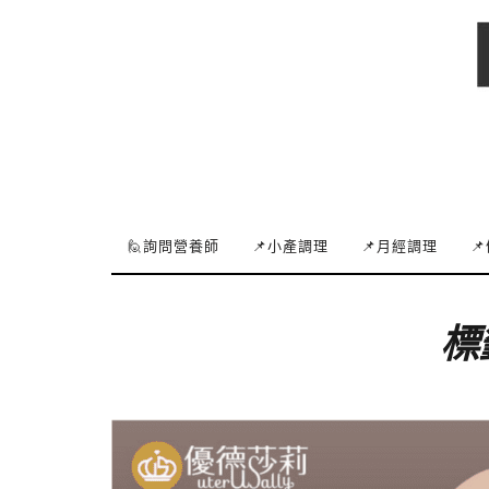
🙋詢問營養師
📌小產調理
📌月經調理

標