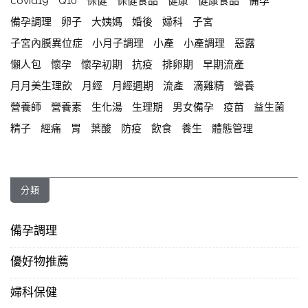
covid19
Q10
保健
保健食品
健康
健康食品
備孕
備孕調理
卵子
大姨媽
婚後
婦科
子宮
子宮內膜異位症
小月子調理
小產
小產調理
惡露
懶人包
懷孕
懷孕初期
抗疫
排卵期
早期流產
月月美生理飲
月經
月經週期
流產
滴雞精
營養
營養師
營養素
生化湯
生理期
男女備孕
疫苗
益生菌
精子
經痛
胃
葉酸
防疫
飲食
養生
體態管理
分類
備孕調理
優好物推薦
婦科保健