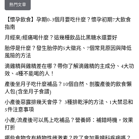
熱門文章
【懷孕飲食】孕期0-3個月要吃什麼？懷孕初期7大飲食
指南
月經來/經痛喝什麼？這幾種飲品比黑糖水還要好
胎停是什麼？發生胎停的5大徵兆、7個常見原因與降低
風險的方法
滴雞精與雞精差在哪？帶你了解滴雞精的主成分、4大功
效、4種不能喝的人！
產後坐月子吃什麼補品？10個自然、剖腹產後的飲食懶
人包(含坐月子食譜)
小產後惡露排幾天會停？ 3種排乾淨的方法、1大禁忌和
5件注意事項
小產/流產後可以馬上吃補品？營養師：補錯時機，效果
打折
哪些食物含有植物性雌激素？吃了會加重婦科疾病嗎？