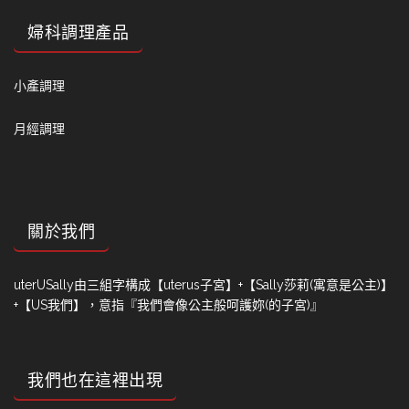
婦科調理產品
小產調理
月經調理
關於我們
uterUSally由三組字構成【uterus子宮】+【Sally莎莉(寓意是公主)】
+【US我們】，意指『我們會像公主般呵護妳(的子宮)』
我們也在這裡出現