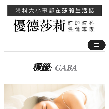
TOGGL
NAVIG
標籤:
GABA