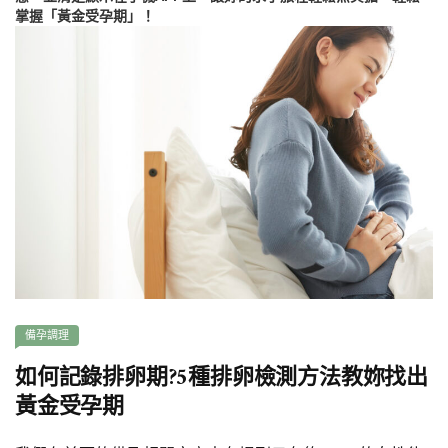
掌握「黃金受孕期」！
備孕調理
如何記錄排卵期?5種排卵檢測方法教妳找出
黃金受孕期