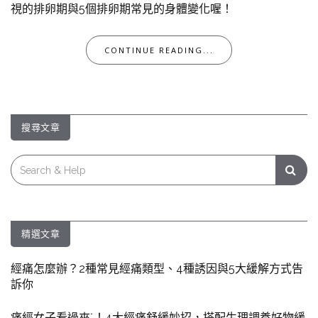
視的排卵期與5個排卵期常見的身體變化喔！
CONTINUE READING...
搜尋文章
Search
for:
精選文章
經痛怎麼辦？2種常見經痛類型、4種誘因與5大緩解方式告
訴你
痛經女子看過來˙！4大經痛舒緩妙招，搭配生理調養好物緩