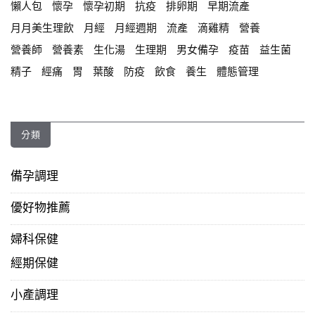
懶人包
懷孕
懷孕初期
抗疫
排卵期
早期流產
月月美生理飲
月經
月經週期
流產
滴雞精
營養
營養師
營養素
生化湯
生理期
男女備孕
疫苗
益生菌
精子
經痛
胃
葉酸
防疫
飲食
養生
體態管理
分類
備孕調理
優好物推薦
婦科保健
經期保健
小產調理