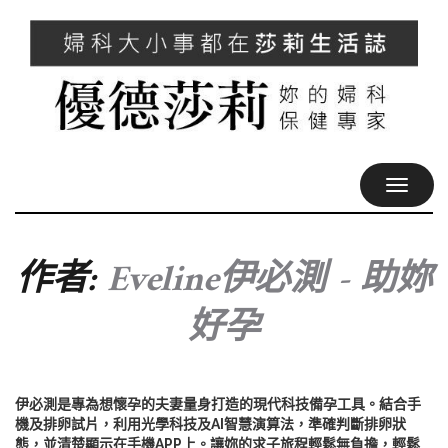
TOGGL
NAVIG
作者:
Eveline伊必測 - 助妳
好孕
伊必測是專為想懷孕的夫妻量身打造的現代科技備孕工具。
結合手
機及排卵試片，利用光學科技及AI智慧演算法，準確判斷排卵狀
態，並清楚顯示在手機APP上。讓妳的求子旅程輕鬆無負擔，輕鬆