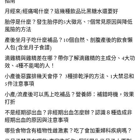
指南
月經來/經痛喝什麼？這幾種飲品比黑糖水還要好
胎停是什麼？發生胎停的5大徵兆、7個常見原因與降低
風險的方法
產後坐月子吃什麼補品？10個自然、剖腹產後的飲食懶
人包(含坐月子食譜)
滴雞精與雞精差在哪？帶你了解滴雞精的主成分、4大功
效、4種不能喝的人！
小產後惡露排幾天會停？ 3種排乾淨的方法、1大禁忌和
5件注意事項
小產/流產後可以馬上吃補品？營養師：補錯時機，效果
打折
不是經期卻出血？非經期出血怎麼辦？認識８種造成非
經期出血的原因與注意事項
哪些食物含有植物性雌激素？吃了會加重婦科疾病嗎？