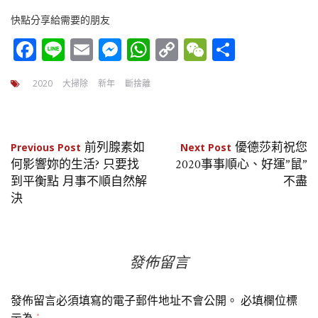
Link
享
快點分享給需要的朋友
Facebook
Line
Email
Messenger
WhatsApp
Copy
WeChat
分
Link
享
2020
大掃除
新年
斷捨離
文
前列腺素如
優德莎莉祝您
Previous Post
Next Post
何影響妳的生活? 只要找
2020事事順心、好運”鼠”
章
到平衡點 月事不順自然解
不盡
決
導
覽
發佈留言
發佈留言必須填寫的電子郵件地址不會公開。
必填欄位標