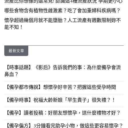
流產比你想像的還常見! 認識這4種流產狀況 孕期更小心
哪些食物含有植物性雌激素？吃了會加重婦科疾病嗎？
懷孕超過幾個月就不能墮胎？人工流產有週數限制妳不
能不知！
最新文章
【時事話題】《影后》告訴我們的事：為什麼備孕會流
鼻血？
【備孕都市傳說】想懷孕好辛苦？把握這些受孕時間
【備孕時事】祝福大齡新娘「早生貴子」很失禮？！
【備孕】讀者投稿：好朋友想懷孕，送什麼禮物才好？
【備孕偏方】3分鐘看完助孕小物，做這些更容易懷孕？