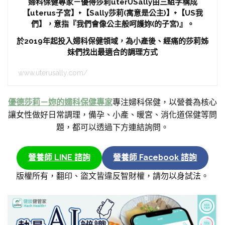
婦科保健專家－優得莎莉uterUSally由三組字構成
【uterus子宮】+【Sally莎莉(寓意是公主)】+【US我
們】，意指『我們會像公主般呵護妳(的子宮)』。
於2019年起投入婦科保健領域，為小產後、經痛的莎莉姊
妹們找出最適合的調理方式
www.uterusally.com/
優德莎莉－妳的婦科保健專家
專注婦科保健，以營養為核心
讓女性做好日常調理，備孕、小產、暖宮、消化道保健等問
題，都可以透過下方連結詢問。
營養師 LINE 諮詢
營養師 Facebook 諮詢
版權所有，翻印、盜文皆違反智財權，請勿以身試法。