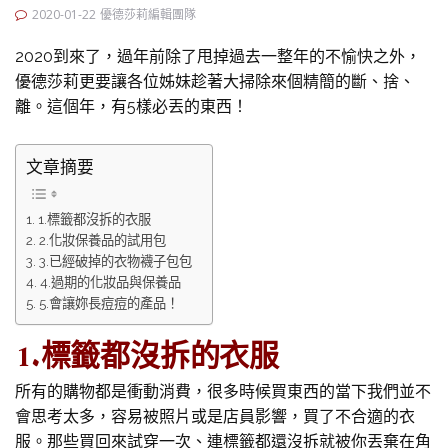
2020-01-22
優德莎莉編輯團隊
2020到來了，過年前除了甩掉過去一整年的不愉快之外，
優德莎莉更要讓各位姊妹趁著大掃除來個精簡的斷、捨、
離。這個年，有5樣必丟的東西！
文章摘要
1.標籤都沒拆的衣服
2.化妝保養品的試用包
3.已經破掉的衣物襪子包包
4.過期的化妝品與保養品
5.會讓妳長痘痘的產品！
1.標籤都沒拆的衣服
所有的購物都是衝動消費，很多時候買東西的當下我們並不
會思考太多，容易被照片或是店員影響，買了不合適的衣
服。那些買回來試穿一次、連標籤都還沒拆就被你丟棄在角