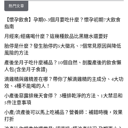
熱門文章
【懷孕飲食】孕期0-3個月要吃什麼？懷孕初期7大飲食
指南
月經來/經痛喝什麼？這幾種飲品比黑糖水還要好
胎停是什麼？發生胎停的5大徵兆、7個常見原因與降低
風險的方法
產後坐月子吃什麼補品？10個自然、剖腹產後的飲食懶
人包(含坐月子食譜)
滴雞精與雞精差在哪？帶你了解滴雞精的主成分、4大功
效、4種不能喝的人！
小產後惡露排幾天會停？ 3種排乾淨的方法、1大禁忌和
5件注意事項
小產/流產後可以馬上吃補品？營養師：補錯時機，效果
打折