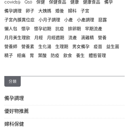
covid19
Q10
保健
保健食品
健康
健康食品
備孕
備孕調理
卵子
大姨媽
婚後
婦科
子宮
子宮內膜異位症
小月子調理
小產
小產調理
惡露
懶人包
懷孕
懷孕初期
抗疫
排卵期
早期流產
月月美生理飲
月經
月經週期
流產
滴雞精
營養
營養師
營養素
生化湯
生理期
男女備孕
疫苗
益生菌
精子
經痛
胃
葉酸
防疫
飲食
養生
體態管理
分類
備孕調理
優好物推薦
婦科保健