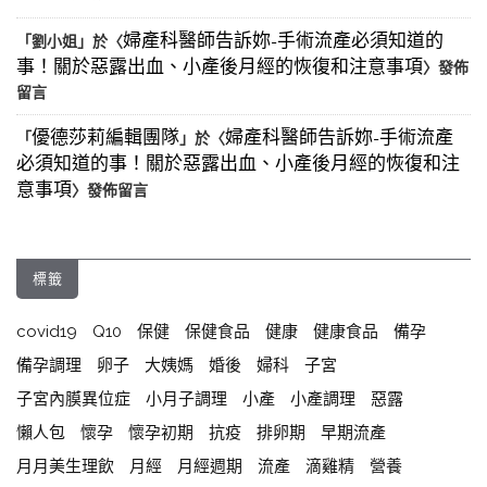
婦產科醫師告訴妳-手術流產必須知道的
「
劉小姐
」於〈
事！關於惡露出血、小產後月經的恢復和注意事項
〉發佈
留言
優德莎莉編輯團隊
婦產科醫師告訴妳-手術流產
「
」於〈
必須知道的事！關於惡露出血、小產後月經的恢復和注
意事項
〉發佈留言
標籤
covid19
Q10
保健
保健食品
健康
健康食品
備孕
備孕調理
卵子
大姨媽
婚後
婦科
子宮
子宮內膜異位症
小月子調理
小產
小產調理
惡露
懶人包
懷孕
懷孕初期
抗疫
排卵期
早期流產
月月美生理飲
月經
月經週期
流產
滴雞精
營養