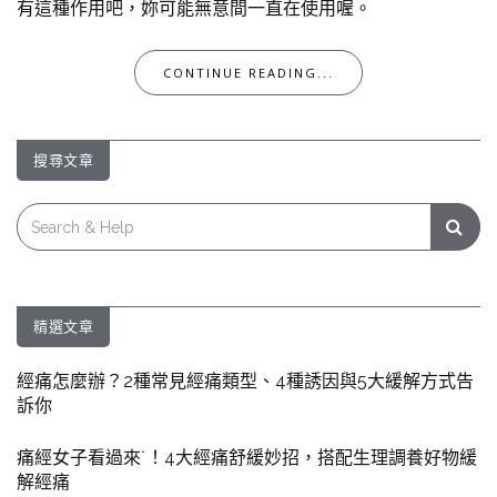
有這種作用吧，妳可能無意間一直在使用喔。
CONTINUE READING...
搜尋文章
Search
for:
精選文章
經痛怎麼辦？2種常見經痛類型、4種誘因與5大緩解方式告
訴你
痛經女子看過來˙！4大經痛舒緩妙招，搭配生理調養好物緩
解經痛