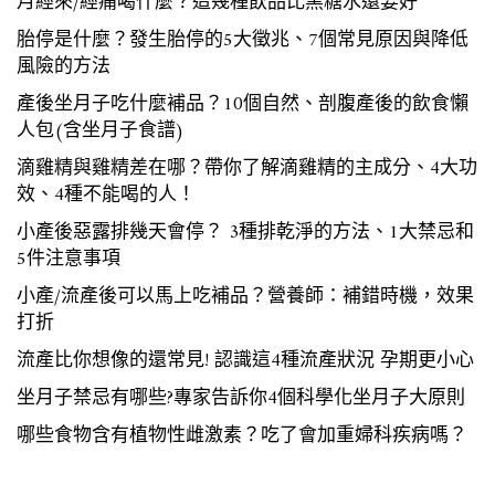
月經來/經痛喝什麼？這幾種飲品比黑糖水還要好
胎停是什麼？發生胎停的5大徵兆、7個常見原因與降低
風險的方法
產後坐月子吃什麼補品？10個自然、剖腹產後的飲食懶
人包(含坐月子食譜)
滴雞精與雞精差在哪？帶你了解滴雞精的主成分、4大功
效、4種不能喝的人！
小產後惡露排幾天會停？ 3種排乾淨的方法、1大禁忌和
5件注意事項
小產/流產後可以馬上吃補品？營養師：補錯時機，效果
打折
流產比你想像的還常見! 認識這4種流產狀況 孕期更小心
坐月子禁忌有哪些?專家告訴你4個科學化坐月子大原則
哪些食物含有植物性雌激素？吃了會加重婦科疾病嗎？