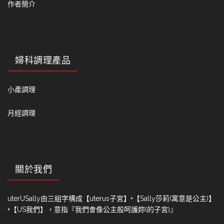
作者簡介
婦科調理產品
小產調理
月經調理
關於我們
uterUSally由三組字構成【uterus子宮】+【Sally莎莉(寓意是公主)】
+【US我們】，意指『我們會像公主般呵護妳(的子宮)』