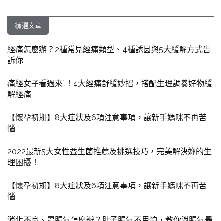
精選文章
經痛怎麼辦？2種常見經痛類型、4種誘因與5大緩解方式告
訴你
痛經女子看過來˙！4大經痛舒緩妙招，搭配生理調養好物緩
解經痛
【懷孕初期】8大症狀及6項注意事項，讓新手媽咪不再苦
惱
2022最新5大女性益生菌推薦及挑選技巧，完美解決妳的生
理困擾！
【懷孕初期】8大症狀及6項注意事項，讓新手媽咪不再苦
惱
消化不良、胃脹氣怎麼辦？肚子脹氣不用怕，教你消脹氣最