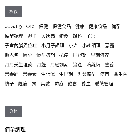
標籤
covid19
Q10
保健
保健食品
健康
健康食品
備孕
備孕調理
卵子
大姨媽
婚後
婦科
子宮
子宮內膜異位症
小月子調理
小產
小產調理
惡露
懶人包
懷孕
懷孕初期
抗疫
排卵期
早期流產
月月美生理飲
月經
月經週期
流產
滴雞精
營養
營養師
營養素
生化湯
生理期
男女備孕
疫苗
益生菌
精子
經痛
胃
葉酸
防疫
飲食
養生
體態管理
分類
備孕調理