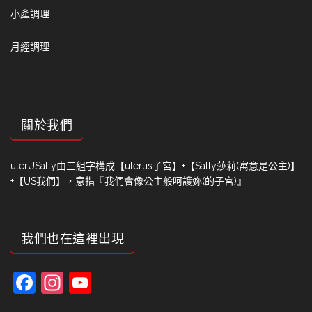
小產調理
月經調理
關於我們
uterUSally由三組字構成【uterus子宮】+【Sally莎莉(寓意是公主)】
+【US我們】，意指『我們會像公主般呵護妳(的子宮)』
我們也在這裡出現
Facebook
Instagram
YouTube
Channel