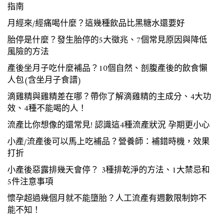
指南
月經來/經痛喝什麼？這幾種飲品比黑糖水還要好
胎停是什麼？發生胎停的5大徵兆、7個常見原因與降低
風險的方法
產後坐月子吃什麼補品？10個自然、剖腹產後的飲食懶
人包(含坐月子食譜)
滴雞精與雞精差在哪？帶你了解滴雞精的主成分、4大功
效、4種不能喝的人！
流產比你想像的還常見! 認識這4種流產狀況 孕期更小心
小產/流產後可以馬上吃補品？營養師：補錯時機，效果
打折
小產後惡露排幾天會停？ 3種排乾淨的方法、1大禁忌和
5件注意事項
懷孕超過幾個月就不能墮胎？人工流產有週數限制妳不
能不知！