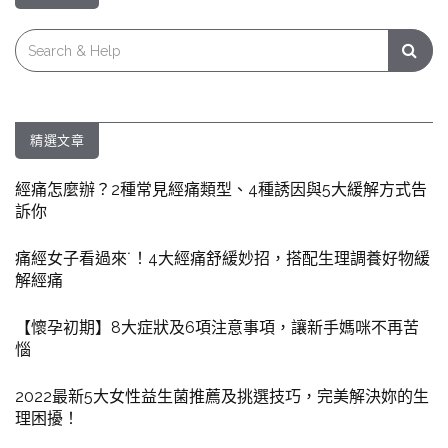
Search
for:
精選文章
經痛怎麼辦？2種常見經痛類型、4種誘因與5大緩解方式告
訴你
痛經女子看過來˙！4大經痛舒緩妙招，搭配生理調養好物緩
解經痛
【懷孕初期】8大症狀及6項注意事項，讓新手媽咪不再苦
惱
2022最新5大女性益生菌推薦及挑選技巧，完美解決妳的生
理困擾！