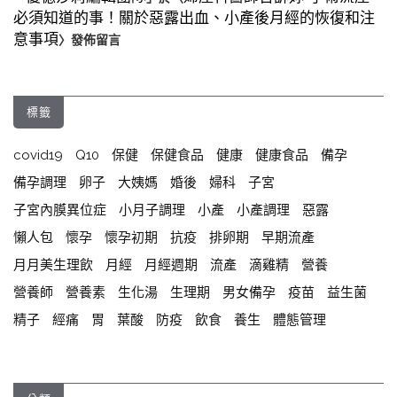
必須知道的事！關於惡露出血、小產後月經的恢復和注
意事項
〉發佈留言
標籤
covid19
Q10
保健
保健食品
健康
健康食品
備孕
備孕調理
卵子
大姨媽
婚後
婦科
子宮
子宮內膜異位症
小月子調理
小產
小產調理
惡露
懶人包
懷孕
懷孕初期
抗疫
排卵期
早期流產
月月美生理飲
月經
月經週期
流產
滴雞精
營養
營養師
營養素
生化湯
生理期
男女備孕
疫苗
益生菌
精子
經痛
胃
葉酸
防疫
飲食
養生
體態管理