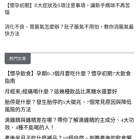
【懷孕初期】8大症狀及6項注意事項，讓新手媽咪不再苦
惱
消化不良、胃脹氣怎麼辦？肚子脹氣不用怕，教你消脹氣最
快方法
熱門文章
【懷孕飲食】孕期0-3個月要吃什麼？懷孕初期7大飲食
指南
月經來/經痛喝什麼？這幾種飲品比黑糖水還要好
胎停是什麼？發生胎停的5大徵兆、7個常見原因與降低
風險的方法
滴雞精與雞精差在哪？帶你了解滴雞精的主成分、4大功
效、4種不能喝的人！
產後坐月子吃什麼補品？10個自然、剖腹產後的飲食懶