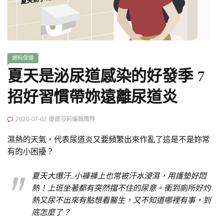
婦科保健
夏天是泌尿道感染的好發季 7
招好習慣帶妳遠離尿道炎
2020-07-02
優德莎莉編輯團隊
濕熱的天氣，代表尿道炎又要頻繁出來作亂了這是不是妳常
有的小困擾？
夏天大爆汗…小褲褲上也常被汗水浸濕，用護墊好悶
熱！上班坐著都有突然擋不住的尿意。衝到廁所好灼
熱又尿不出來有點想看醫生，又不知道哪裡有事，到
底怎麼了？