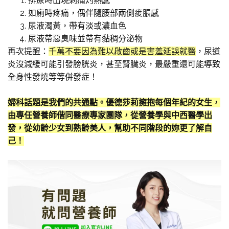
排尿時出現刺痛灼熱感
如廁時疼痛，偶伴隨腰部兩側痠脹感
尿液濁黃，帶有淡或濃血色
尿液帶惡臭味並帶有黏稠分泌物
再次提醒：
千萬不要因為難以啟齒或是害羞延誤就醫
，尿道
炎沒減緩可能引發膀胱炎，甚至腎臟炎，最嚴重還可能導致
全身性發燒等等併發症！
婦科話題是我們的共通點。優德莎莉擁抱每個年紀的女生，
由專任營養師偕同醫療專家團隊，從營養學與中西醫學出
發，從幼齡少女到熟齡美人，幫助不同階段的妳更了解自
己！