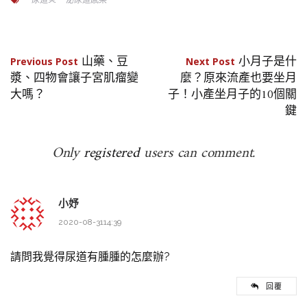
文
山藥、豆
小月子是什
Previous Post
Next Post
漿、四物會讓子宮肌瘤變
麼？原來流產也要坐月
章
大嗎？
子！小產坐月子的10個關
鍵
導
覽
Only
registered
users can comment.
小妤
2020-08-3114:39
請問我覺得尿道有腫腫的怎麼辦?
回覆