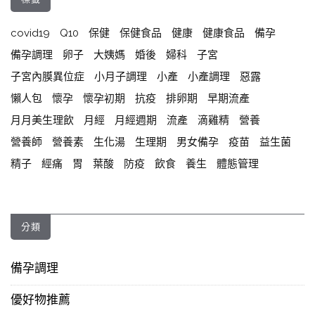
covid19
Q10
保健
保健食品
健康
健康食品
備孕
備孕調理
卵子
大姨媽
婚後
婦科
子宮
子宮內膜異位症
小月子調理
小產
小產調理
惡露
懶人包
懷孕
懷孕初期
抗疫
排卵期
早期流產
月月美生理飲
月經
月經週期
流產
滴雞精
營養
營養師
營養素
生化湯
生理期
男女備孕
疫苗
益生菌
精子
經痛
胃
葉酸
防疫
飲食
養生
體態管理
分類
備孕調理
優好物推薦