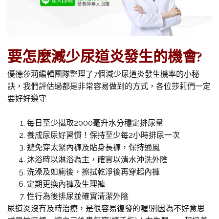
要怎麼減少尿道炎發生的機會?
優德莎莉編輯團隊整理了7個減少尿道炎發生機率的小秘
訣，我們評估過都是非常容易做到的方式，各位莎莉們一定
要好好遵守
每日至少攝取2000毫升水分穩定排尿量
養成尿尿好習慣！保持至少每2小時排尿一次
避免穿太緊內褲及貼身長褲，保持通風
沐浴時以淋浴為主，確實以清水沖洗外陰
洗澡及如廁後，擦拭乾淨後再穿起內褲
定期更換內褲及生理褲
性行為後排尿並確實清潔外陰
尿道炎沒有及時治療，是很容易復發的喔!別因為不好意思