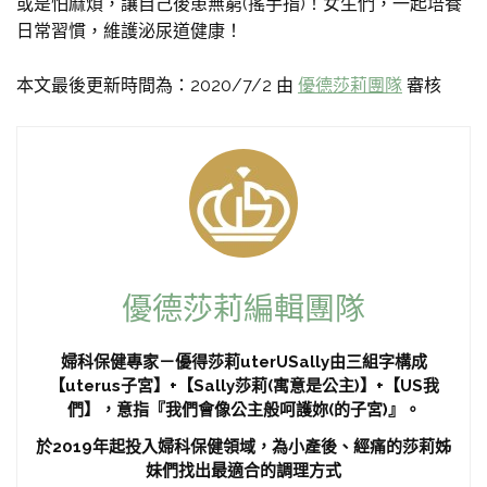
或是怕麻煩，讓自己後患無窮(搖手指)！女生們，一起培養
日常習慣，維護泌尿道健康！
本文最後更新時間為：2020/7/2 由
優德莎莉團隊
審核
優德莎莉編輯團隊
婦科保健專家－優得莎莉uterUSally由三組字構成
【uterus子宮】+【Sally莎莉(寓意是公主)】+【US我
們】，意指『我們會像公主般呵護妳(的子宮)』。
於2019年起投入婦科保健領域，為小產後、經痛的莎莉姊
妹們找出最適合的調理方式