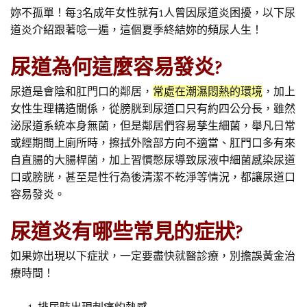
妳不孤單！每3名成年女性就有1人曾因尿道炎困擾，以下尿
道炎介紹跟著唸一遍，這個夏季終結妳的頻尿人生！
尿道為何這麼容易發炎?
尿道是會陰和肛門口的鄰居，
常處在潮濕悶熱的環境
，加上
女性生理構造關係，從膀胱到尿道口只有約四公分長，雖然
泌尿道系統本身無菌，但是鄰居們容易孳生細菌，舉凡日常
或經期間上廁所時，擦拭外陰部方向不適當、肛門口多有來
自直腸的大腸桿菌，加上習慣憋尿導致尿液中細菌感染尿道
口或膀胱，甚至是性行為後清潔不乾淨等情況，都讓尿道口
容易發炎。
尿道炎有哪些常見的症狀?
如果妳出現以下症狀，一定要盡快就醫診療，別擔誤黃金治
療時間！