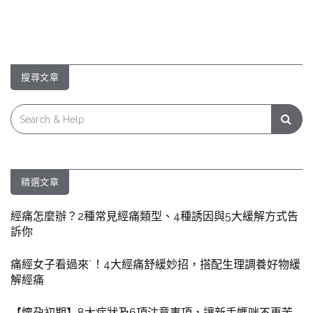
搜尋文章
Search
for:
精選文章
經痛怎麼辦？2種常見經痛類型、4種誘因與5大緩解方式告
訴你
痛經女子看過來˙！4大經痛舒緩妙招，搭配生理調養好物緩
解經痛
【懷孕初期】8大症狀及6項注意事項，讓新手媽咪不再苦