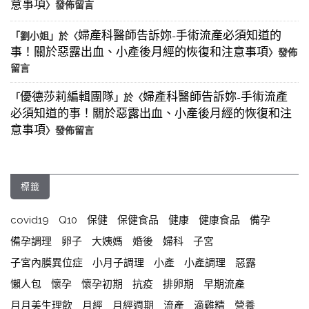
意事項
〉發佈留言
婦產科醫師告訴妳-手術流產必須知道的
「
劉小姐
」於〈
事！關於惡露出血、小產後月經的恢復和注意事項
〉發佈
留言
優德莎莉編輯團隊
婦產科醫師告訴妳-手術流產
「
」於〈
必須知道的事！關於惡露出血、小產後月經的恢復和注
意事項
〉發佈留言
標籤
covid19
Q10
保健
保健食品
健康
健康食品
備孕
備孕調理
卵子
大姨媽
婚後
婦科
子宮
子宮內膜異位症
小月子調理
小產
小產調理
惡露
懶人包
懷孕
懷孕初期
抗疫
排卵期
早期流產
月月美生理飲
月經
月經週期
流產
滴雞精
營養