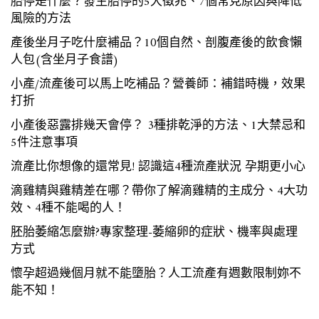
胎停是什麼？發生胎停的5大徵兆、7個常見原因與降低
風險的方法
產後坐月子吃什麼補品？10個自然、剖腹產後的飲食懶
人包(含坐月子食譜)
小產/流產後可以馬上吃補品？營養師：補錯時機，效果
打折
小產後惡露排幾天會停？ 3種排乾淨的方法、1大禁忌和
5件注意事項
流產比你想像的還常見! 認識這4種流產狀況 孕期更小心
滴雞精與雞精差在哪？帶你了解滴雞精的主成分、4大功
效、4種不能喝的人！
胚胎萎縮怎麼辦?專家整理-萎縮卵的症狀、機率與處理
方式
懷孕超過幾個月就不能墮胎？人工流產有週數限制妳不
能不知！