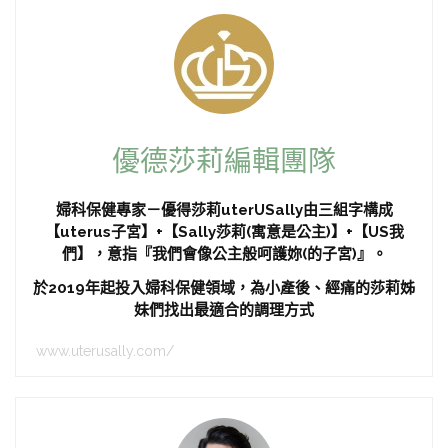
優德莎莉編輯團隊
婦科保健專家－優得莎莉uterUSally由三組字構成
【uterus子宮】+【Sally莎莉(寓意是公主)】+【US我
們】，意指『我們會像公主般呵護妳(的子宮)』。
於2019年起投入婦科保健領域，為小產後、經痛的莎莉姊
妹們找出最適合的調理方式
www.uterusally.com/