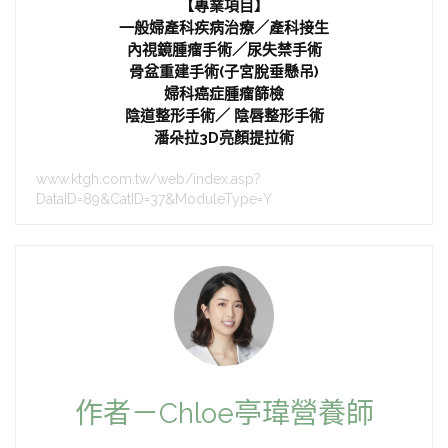
【專業項目】
一般婦產科疾病治療／產科接生
內視鏡腫瘤手術／尿失禁手術
骨盆重建手術(子宮脫垂懸吊)
婦科癌症腫瘤篩檢
陰道整形手術／ 陰唇整形手術
潘朵拉3D亮顏提拉術
www.ktgh.com.tw/web/index.asp?
DataID=89&CatID=37&ModuleType=Y
作者－Chloe亭瑋營養師