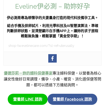
Eveline伊必測 – 助妳好孕
伊必測是專為想懷孕的夫妻量身打造的現代科技備孕工具。
結合手機及排卵試片，利用光學科技及AI智慧演算法，準確
判斷排卵狀態，並清楚顯示在手機APP上。讓妳的求子旅程
輕鬆無負擔，輕鬆掌握「黃金受孕期」！
shop-tw.evelinecare.com/?sl-ref=uterusally
優德莎莉－妳的婦科保健專家
專注婦科保健，以營養為核心
讓女性做好日常調理，備孕、小產、暖宮、消化道保健等問
題，都可以透過下方連結詢問。
營養師 LINE 諮詢
營養師 Facebook 諮詢