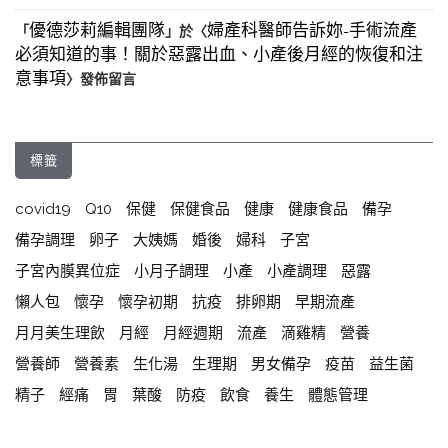
優德莎莉編輯團隊
婦產科醫師告訴妳-手術流產
「
」於〈
必須知道的事！關於惡露出血、小產後月經的恢復和注
意事項
〉發佈留言
標籤
covid19
Q10
保健
保健食品
健康
健康食品
備孕
備孕調理
卵子
大姨媽
婚後
婦科
子宮
子宮內膜異位症
小月子調理
小產
小產調理
惡露
懶人包
懷孕
懷孕初期
抗疫
排卵期
早期流產
月月美生理飲
月經
月經週期
流產
滴雞精
營養
營養師
營養素
生化湯
生理期
男女備孕
疫苗
益生菌
精子
經痛
胃
葉酸
防疫
飲食
養生
體態管理