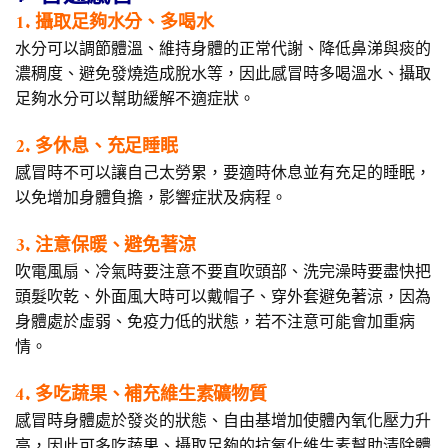
1. 攝取足夠水分、多喝水
水分可以調節體溫、維持身體的正常代謝、降低鼻涕與痰的
濃稠度、避免發燒造成脫水等，因此感冒時多喝溫水、攝取
足夠水分可以幫助緩解不適症狀。
2. 多休息、充足睡眠
感冒時不可以讓自己太勞累，要適時休息並有充足的睡眠，
以免增加身體負擔，影響症狀及病程。
3. 注意保暖、避免著涼
吹電風扇、冷氣時要注意不要直吹頭部、洗完澡時要盡快把
頭髮吹乾、外面風大時可以戴帽子、穿外套避免著涼，因為
身體處於虛弱、免疫力低的狀態，若不注意可能會加重病
情。
4. 多吃蔬果、補充維生素礦物質
感冒時身體處於發炎的狀態、自由基增加使體內氧化壓力升
高，因此可多吃蔬果、攝取足夠的抗氧化維生素幫助清除體