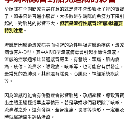
孕媽咪在孕期間感冒最在意的就是會不會影響肚子裡的寶寶
了，如果只是普通小感冒，大多數是孕媽咪的免疫力下降引
起的，對胎兒的影響不大，
但若是流行性感冒(流感)就需要
特別注意
。
流感是因感染流感病毒而引起的急性呼吸道感染疾病，流感
病毒有A-D型，其中A與B型流感病毒會引起季節性流感。
流感的症狀通常比普通感冒嚴重，有發燒、頭痛、肌肉痠
痛、疲倦、流鼻水、喉嚨痛、咳嗽等，也可能會有併發症，
最常見的為肺炎，其他還有腦炎、心肌炎、神經系統疾病
等。
因為流感可能會有併發症會影響胎兒、孕期產程，導致寶寶
出生體重過輕或早產等情形。若是孕媽咪們發現除了咳嗽、
流鼻涕之外，還有發燒、全身痠痛、畏寒等情形，一定要及
時就醫請醫生評估治療。