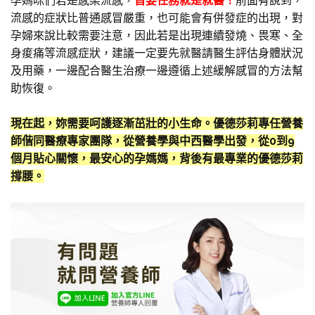
孕媽咪們若是感染流感，
首要任務就是就醫！
前面有說到，
流感的症狀比普通感冒嚴重，也可能會有併發症的出現，對
孕婦來說比較需要注意，因此若是出現連續發燒、畏寒、全
身痠痛等流感症狀，建議一定要先就醫請醫生評估身體狀況
及用藥，一邊配合醫生治療一邊遵循上述緩解感冒的方法幫
助恢復。
現在起，妳需要呵護逐漸茁壯的小生命。優德莎莉專任營養
師偕同醫療專家團隊，從營養學與中西醫學出發，從0到9
個月貼心關懷，最安心的孕媽媽，背後有最專業的優德莎莉
撐腰。