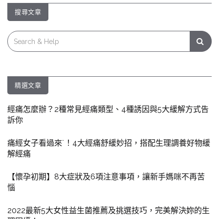
搜尋文章
Search
for:
精選文章
經痛怎麼辦？2種常見經痛類型、4種誘因與5大緩解方式告
訴你
痛經女子看過來˙！4大經痛舒緩妙招，搭配生理調養好物緩
解經痛
【懷孕初期】8大症狀及6項注意事項，讓新手媽咪不再苦
惱
2022最新5大女性益生菌推薦及挑選技巧，完美解決妳的生