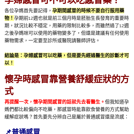
孕婦感冒可不可以吃感冒藥？
各位孕媽首先要記得，
孕期間感冒的時候不要自行服用藥
物！
孕期前12週也就是前三個月時是胚胎生長發育的重要時
期，狀況比較不穩定，用藥的限制比較多，而雖然過了12週
之後孕媽咪可以使用的藥物變多了，但還是建議有任何使用
藥物需求，一定要至診所或醫院請醫師評估。
結論是：孕婦感冒可以吃藥，但是要先經過醫生的診斷才可
以！
懷孕時感冒靠營養舒緩症狀的方
式
再提醒一次，懷孕期間感冒的話就先去看醫生。
但
我知道孕
媽們都比較偏向不吃藥，那感冒時能靠飲食營養的方式幫助
緩解症狀嗎？首先要先分辨自己是屬於普通感冒還是流感：
📌普通感冒