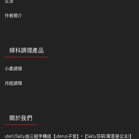
生活
作者簡介
婦科調理產品
小產調理
月經調理
關於我們
uterUSally由三組字構成【uterus子宮】+【Sally莎莉(寓意是公主)】