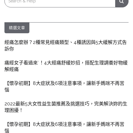
for:
精選文章
經痛怎麼辦？2種常見經痛類型、4種誘因與5大緩解方式告
訴你
痛經女子看過來˙！4大經痛舒緩妙招，搭配生理調養好物緩
解經痛
【懷孕初期】8大症狀及6項注意事項，讓新手媽咪不再苦
惱
2022最新5大女性益生菌推薦及挑選技巧，完美解決妳的生
理困擾！
【懷孕初期】8大症狀及6項注意事項，讓新手媽咪不再苦
惱