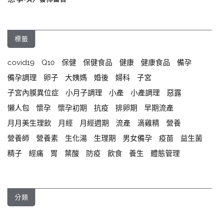
標籤
covid19
Q10
保健
保健食品
健康
健康食品
備孕
備孕調理
卵子
大姨媽
婚後
婦科
子宮
子宮內膜異位症
小月子調理
小產
小產調理
惡露
懶人包
懷孕
懷孕初期
抗疫
排卵期
早期流產
月月美生理飲
月經
月經週期
流產
滴雞精
營養
營養師
營養素
生化湯
生理期
男女備孕
疫苗
益生菌
精子
經痛
胃
葉酸
防疫
飲食
養生
體態管理
分類