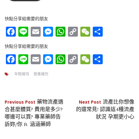
快點分享給需要的朋友
Facebook
Line
Email
Messenger
WhatsApp
Copy
WeChat
分
Link
享
快點分享給需要的朋友
Facebook
Line
Email
Messenger
WhatsApp
Copy
WeChat
分
Link
享
年輕維持
營養補充
文
藥物流產適
流產比你想像
Previous Post
Next Post
合甚麼體質? 費用是多少?
的還常見! 認識這4種流產
章
哪邊可以買? 專業藥師告
狀況 孕期更小心
訴妳/你 ft. 涵涵藥師
導