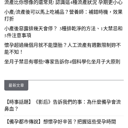
流產比你想像的還常見! 認識這4種流產狀況 孕期更小心
小產/流產後可以馬上吃補品？營養師：補錯時機，效果
打折
小產後惡露排幾天會停？ 3種排乾淨的方法、1大禁忌和
5件注意事項
懷孕超過幾個月就不能墮胎？人工流產有週數限制妳不
能不知！
坐月子禁忌有哪些?專家告訴你4個科學化坐月子大原則
最新文章
【時事話題】《影后》告訴我們的事：為什麼備孕會流
鼻血？
【備孕都市傳說】想懷孕好辛苦？把握這些受孕時間