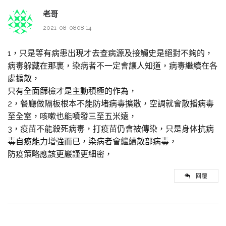
老哥
2021-08-0808:14
1，只是等有病患出現才去查病源及接觸史是絕對不夠的，
病毒躲藏在那裏，染病者不一定會讓人知道，病毒繼續在各
處擴散，
只有全面篩檢才是主動積極的作為，
2，餐廳做隔板根本不能防堵病毒擴散，空調就會散播病毒
至全室，咳嗽也能噴發三至五米遠，
3，疫苗不能殺死病毒，打疫苗仍會被傳染，只是身体抗病
毒自癒能力增強而已，染病者會繼續散部病毒，
防疫策略應該更巖謹更細密，
回覆