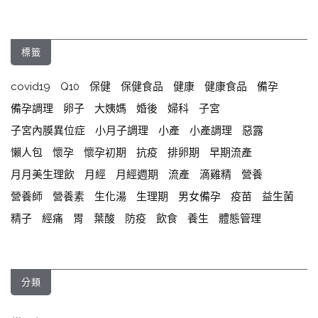
標籤
covid19
Q10
保健
保健食品
健康
健康食品
備孕
備孕調理
卵子
大姨媽
婚後
婦科
子宮
子宮內膜異位症
小月子調理
小產
小產調理
惡露
懶人包
懷孕
懷孕初期
抗疫
排卵期
早期流產
月月美生理飲
月經
月經週期
流產
滴雞精
營養
營養師
營養素
生化湯
生理期
男女備孕
疫苗
益生菌
精子
經痛
胃
葉酸
防疫
飲食
養生
體態管理
分類