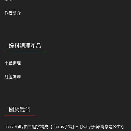
作者簡介
婦科調理產品
小產調理
月經調理
關於我們
uterUSally由三組字構成【uterus子宮】+【Sally莎莉(寓意是公主)】