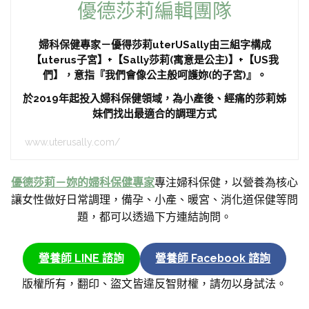
優德莎莉編輯團隊
婦科保健專家－優得莎莉uterUSally由三組字構成
【uterus子宮】+【Sally莎莉(寓意是公主)】+【US我
們】，意指『我們會像公主般呵護妳(的子宮)』。
於2019年起投入婦科保健領域，為小產後、經痛的莎莉姊
妹們找出最適合的調理方式
www.uterusally.com/
優德莎莉－妳的婦科保健專家
專注婦科保健，以營養為核心
讓女性做好日常調理，備孕、小產、暖宮、消化道保健等問
題，都可以透過下方連結詢問。
營養師 LINE 諮詢
營養師 Facebook 諮詢
版權所有，翻印、盜文皆違反智財權，請勿以身試法。