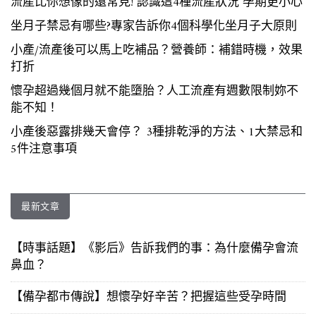
流產比你想像的還常見! 認識這4種流產狀況 孕期更小心
坐月子禁忌有哪些?專家告訴你4個科學化坐月子大原則
小產/流產後可以馬上吃補品？營養師：補錯時機，效果
打折
懷孕超過幾個月就不能墮胎？人工流產有週數限制妳不
能不知！
小產後惡露排幾天會停？ 3種排乾淨的方法、1大禁忌和
5件注意事項
最新文章
【時事話題】《影后》告訴我們的事：為什麼備孕會流
鼻血？
【備孕都市傳說】想懷孕好辛苦？把握這些受孕時間