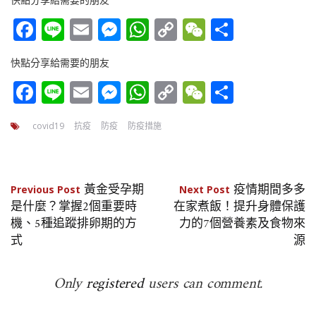
快點分享給需要的朋友
Facebook
Line
Email
Messenger
WhatsApp
Copy
WeChat
分
Link
享
快點分享給需要的朋友
Facebook
Line
Email
Messenger
WhatsApp
Copy
WeChat
分
Link
享
covid19
抗疫
防疫
防疫措施
文
黃金受孕期
疫情期間多多
Previous Post
Next Post
是什麼？掌握2個重要時
在家煮飯！提升身體保護
章
機、5種追蹤排卵期的方
力的7個營養素及食物來
式
源
導
覽
Only
registered
users can comment.