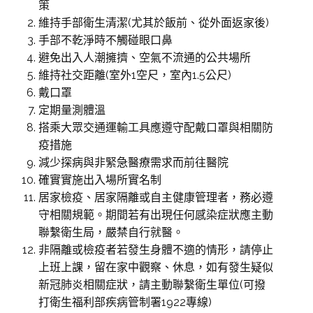
策
維持手部衛生清潔(尤其於飯前、從外面返家後)
手部不乾淨時不觸碰眼口鼻
避免出入人潮擁擠、空氣不流通的公共場所
維持社交距離(室外1空尺，室內1.5公尺)
戴口罩
定期量測體溫
搭乘大眾交通運輸工具應遵守配戴口罩與相關防
疫措施
減少探病與非緊急醫療需求而前往醫院
確實實施出入場所實名制
居家檢疫、居家隔離或自主健康管理者，務必遵
守相關規範。期間若有出現任何感染症狀應主動
聯繫衛生局，嚴禁自行就醫。
非隔離或檢疫者若發生身體不適的情形，請停止
上班上課，留在家中觀察、休息，如有發生疑似
新冠肺炎相關症狀，請主動聯繫衛生單位(可撥
打衛生福利部疾病管制署1922專線)