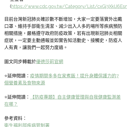
(
https://www.cdc.gov.tw/Category/List/cxGj3XkIJ6E
目前台灣新冠肺炎確診數不斷增加，大家一定要落實外出戴
口罩、維持手部衛生清潔、減少出入人多的場所等疾病預防
相關措施，嚴格遵守政府防疫政策，若有出現新冠肺炎相關
症狀，一定要主動通報並如實告知活動史、接觸史，防疫人
人有責，讓我們一起努力度過。
圖文同步轉載於
優德莎莉官網
⭐延伸閱讀：
疫情期間多多在家煮飯！提升身體保護力的7
個營養素及食物來源
⭐延伸閱讀：
【防疫專題】自主健康管理與自我健康監測差
在哪？
參考資料：
衛生福利部疾病管制署