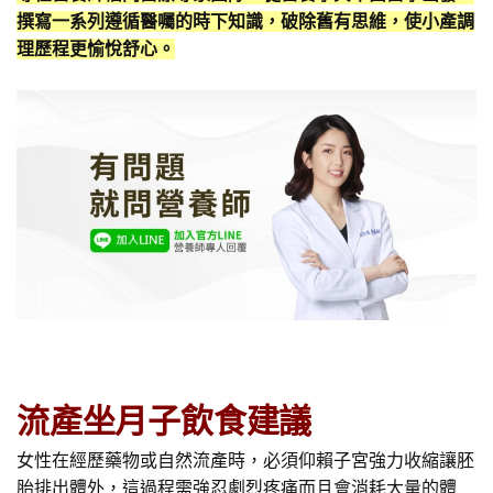
撰寫一系列遵循醫囑的時下知識，破除舊有思維，使小產調
理歷程更愉悅舒心。
流產坐月子飲食建議
女性在經歷藥物或自然流產時，必須仰賴子宮強力收縮讓胚
胎排出體外，這過程需強忍劇烈疼痛而且會消耗大量的體