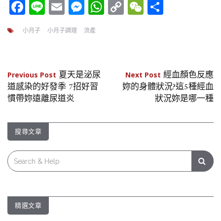
Facebook
Line
Email
Messenger
WhatsApp
Copy
WeChat
分
Link
享
小月子
小月子調理
流產
文
夏天是泌尿
經血顏色反應
Previous Post
Next Post
道感染的好發季 7招好習
妳的身體狀況?這5種經血
章
慣帶妳遠離尿道炎
狀況妳是哪一種
導
覽
搜尋文章
Search
for:
精選文章