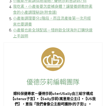
小產能不能請保險理賠? 優德莎莉告訴妳/你
我吃素，小產後要怎麼補身體？讓營養師教妳素
食的小產調理秘訣(附食譜)
小產後調理要分2階段，而且流產後第一次月經
來也要調養
小產餐也能全球配送－惜妳飲全球海外訂購快速
上手說明
優德莎莉編輯團隊
婦科保健專家－優得莎莉uterUSally由三組字構成
【uterus子宮】+【Sally莎莉(寓意是公主)】+【US我
們】，意指『我們會像公主般呵護妳(的子宮)』。