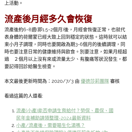
上活動。
流產後月經多久會恢復
流產後約6~8週(即1.5~2個月)後，月經會恢復正常，也就代
表身體的荷爾蒙已經大致上回到穩定的狀態。這時就可以結
束小月子調理，同時也要開啟為期3-6個月的後續調理，同
時也要注意日常的健康維持與飲食。別要注意，如果月經超
過 ２個月以上沒有來或流量太少、有腹痛等狀況發生，都
要記得回診給醫生檢查。
本文最後更新時間為：2020/7/3 由
優德莎莉團隊
審核
看過這篇的人還看:
流產(小產)能否申請生育給付？勞保、農保、國
民年金補助請領整理-2024最新資料
小產/流產後，需要喝生化湯嗎？