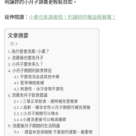
明讓妳的小月子調養更輕鬆自如。
延伸閱讀：
小產也能請產假！別讓妳的權益睡著囉！
文章摘要
為什麼會流產/小產？
流產後也要坐月子
小月子要坐多久？
小月子期間的飲食禁忌
不要用活血或其他中藥
暫停傳統進補
刺激性、冰冷食物不要吃
流產坐月子飲食建議
1.三餐正常飲食、適時補充營養素
2.高齡、備孕女性小月子期間可補充葉酸
3.小月子期間可以喝水
4.小產流產後可以喝滴雞精
流產後月子期間的生活照護
．適當休息與睡眠 不要劇烈運動、搬重物