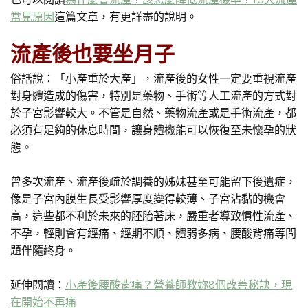
常見原因
這篇文章，有更詳盡的說明。
流產後也要坐月子
俗話說：「小產重於大產」，流產後的女性一定要重視流產
對身體造成的傷害，特別是藥物、手術等人工流產的方式對
於子宮影響較大。不管是自然、藥物流產或是手術流產，都
必須有足夠的休息時間，讓身體機能可以恢復至未懷孕的狀
態。
曾多次流產、流產後疏於調養的姊妹甚至可能留下後遺症，
像是子宮內膜生長受影響厚度變得較薄、子宮沾黏的機會
高，這些都不利於未來的胚胎著床，嚴重者導致慣性流產、
不孕，輕則會有經痛、經期不順、體弱多病、腰酸背痛等問
題伴隨終身。
延伸閱讀：
小產後腰酸背痛？營養師教妳8個改善秘訣，現
在開始不再痛