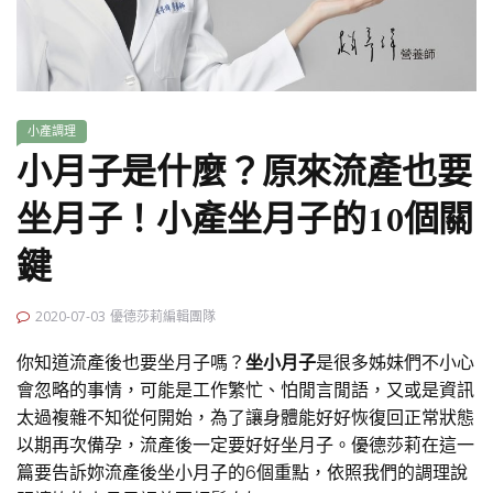
小產調理
小月子是什麼？原來流產也要
坐月子！小產坐月子的10個關
鍵
2020-07-03
優德莎莉編輯團隊
你知道流產後也要坐月子嗎？
坐小月子
是很多姊妹們不小心
會忽略的事情，可能是工作繁忙、怕閒言閒語，又或是資訊
太過複雜不知從何開始，為了讓身體能好好恢復回正常狀態
以期再次備孕，流產後一定要好好坐月子。優德莎莉在這一
篇要告訴妳流產後坐小月子的6個重點，依照我們的調理說