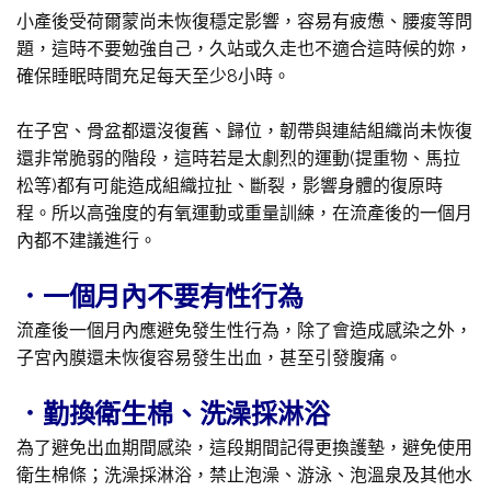
小產後受荷爾蒙尚未恢復穩定影響，容易有疲憊、腰痠等問
題，這時不要勉強自己，久站或久走也不適合這時候的妳，
確保睡眠時間充足每天至少8小時。
在子宮、骨盆都還沒復舊、歸位，韌帶與連結組織尚未恢復
還非常脆弱的階段，這時若是太劇烈的運動(提重物、馬拉
松等)都有可能造成組織拉扯、斷裂，影響身體的復原時
程。所以高強度的有氧運動或重量訓練，在流產後的一個月
內都不建議進行。
．
一個月內不要有性行為
流產後一個月內應避免發生性行為，除了會造成感染之外，
子宮內膜還未恢復容易發生出血，甚至引發腹痛。
．
勤換衛生棉、洗澡採淋浴
為了避免出血期間感染，這段期間記得更換護墊，避免使用
衛生棉條；洗澡採淋浴，禁止泡澡、游泳、泡溫泉及其他水