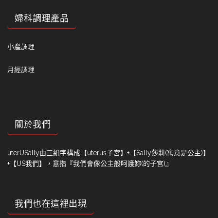
婦科調理產品
小產調理
月經調理
關於我們
uterUSally由三組字構成【uterus子宮】+【Sally莎莉(寓意是公主)】
+【US我們】，意指『我們會像公主般呵護妳(的子宮)』
我們也在這裡出現