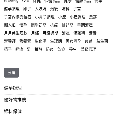
covid19
Q10
保健
保健食品
健康
健康食品
備孕
備孕調理
卵子
大姨媽
婚後
婦科
子宮
子宮內膜異位症
小月子調理
小產
小產調理
惡露
懶人包
懷孕
懷孕初期
抗疫
排卵期
早期流產
月月美生理飲
月經
月經週期
流產
滴雞精
營養
營養師
營養素
生化湯
生理期
男女備孕
疫苗
益生菌
精子
經痛
胃
葉酸
防疫
飲食
養生
體態管理
分類
備孕調理
優好物推薦
婦科保健