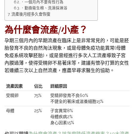
．一個月內不要有性行為
．勤換衛生棉、洗澡採淋浴
流產後月經多久會恢復
為什麼會流產/小產？
孕期三個月內的早期流產在臨床上是非常常見的，可能是胚
胎發育不良的自然淘汰現象，或是母體免疫功能異常(母體
免疫系統攻擊胚胎)，或是曾經進行多次人工流產導致子宮
內膜過薄，使得受精卵不易著床等，建議有懷孕打算的女性
若連續三次以上自然流產，應盡早尋求醫生的協助。
流產因素
佔比
詳細原因
受精卵
75%
受精卵發育不良60%
不健全的著床或滋養細胞15%
母體
25%
子宮異常8%
母體疾病2%
身心因素15%
也可以閱讀
為什麼會流產？該怎麼降低流產機率？10大流產