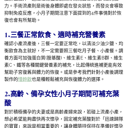
力。手術流產則是術後身體即處在發炎狀態，而發炎會導致
抑制免疫反應，小月子期間注意下面提到的4件事情對於恢
復也會有所幫助。
1.三餐正常飲食、適時補充營養素
確認小產流產後，三餐一定要正常吃，以清淡少油少鹽、均
衡飲食為主就好，不一定需要照三餐吃月子餐、小產餐。調
養方面可加強蛋白質(胺基酸)、維生素E、維生素B群、維生
素C、鐵等各種關鍵營養素的補充，比起傳統進補更能有效
幫助子宮復舊與體力的恢復。或是參考我們針對小產後調理
製作的
惜妳飲
也是種輕鬆補充與恢復體力的選擇。
2.高齡、備孕女性小月子期間可補充葉
酸
對於積極備孕的夫妻或是高齡產婦來說，若碰上流產小產，
想必希望能夠盡快再次懷孕，固定補充葉酸對於「迅速歸隊
的寶寶」來說是相當重要的，讓身體隨持保持在準備好懷孕