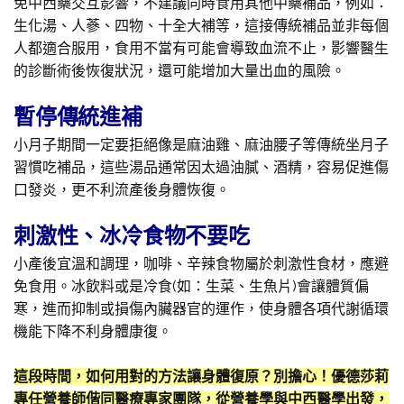
免中西藥交互影響，不建議同時食用其他中藥補品，例如：
生化湯、人蔘、四物、十全大補等，這接傳統補品並非每個
人都適合服用，食用不當有可能會導致血流不止，影響醫生
的診斷術後恢復狀況，還可能增加大量出血的風險。
暫停傳統進補
小月子期間一定要拒絕像是麻油雞、麻油腰子等傳統坐月子
習慣吃補品，這些湯品通常因太過油膩、酒精，容易促進傷
口發炎，更不利流產後身體恢復。
刺激性、冰冷食物不要吃
小產後宜溫和調理，咖啡、辛辣食物屬於刺激性食材，應避
免食用。冰飲料或是冷食(如：生菜、生魚片)會讓體質偏
寒，進而抑制或損傷內臟器官的運作，使身體各項代謝循環
機能下降不利身體康復。
這段時間，如何用對的方法讓身體復原？別擔心！優德莎莉
專任營養師偕同醫療專家團隊，從營養學與中西醫學出發，