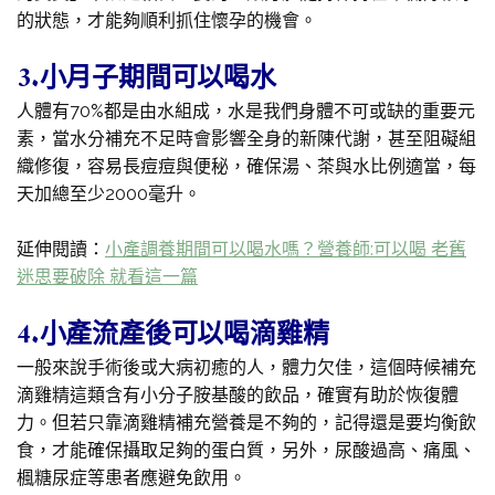
的狀態，才能夠順利抓住懷孕的機會。
3.小月子期間可以喝水
人體有70%都是由水組成，水是我們身體不可或缺的重要元
素，當水分補充不足時會影響全身的新陳代謝，甚至阻礙組
織修復，容易長痘痘與便秘，確保湯、茶與水比例適當，每
天加總至少2000毫升。
延伸閱讀：
小產調養期間可以喝水嗎？營養師:可以喝 老舊
迷思要破除 就看這一篇
4.小產流產後可以喝滴雞精
一般來說手術後或大病初癒的人，體力欠佳，這個時候補充
滴雞精這類含有小分子胺基酸的飲品，確實有助於恢復體
力。但若只靠滴雞精補充營養是不夠的，記得還是要均衡飲
食，才能確保攝取足夠的蛋白質，另外，尿酸過高、痛風、
楓糖尿症等患者應避免飲用。