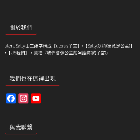
關於我們
uterUSally由三組字構成【uterus子宮】+【Sally莎莉(寓意是公主)】
+【US我們】，意指『我們會像公主般呵護妳(的子宮)』
我們也在這裡出現
Facebook
Instagram
YouTube
Channel
與我聯繫