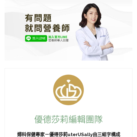
優德莎莉編輯團隊
婦科保健專家－優得莎莉uterUSally由三組字構成