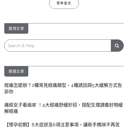
搜尋文章
Search
for:
精選文章
經痛怎麼辦？2種常見經痛類型、4種誘因與5大緩解方式告
訴你
痛經女子看過來˙！4大經痛舒緩妙招，搭配生理調養好物緩
解經痛
【懷孕初期】8大症狀及6項注意事項，讓新手媽咪不再苦