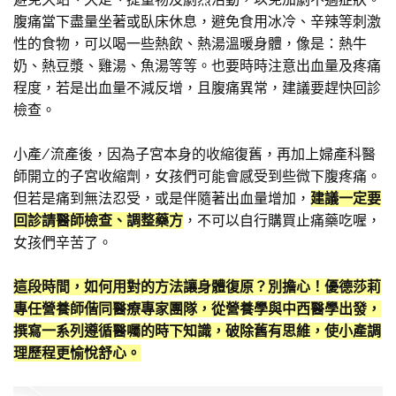
腹痛當下盡量坐著或臥床休息，避免食用冰冷、辛辣等刺激
性的食物，可以喝一些熱飲、熱湯溫暖身體，像是：熱牛
奶、熱豆漿、雞湯、魚湯等等。也要時時注意出血量及疼痛
程度，若是出血量不減反增，且腹痛異常，建議要趕快回診
檢查。
小產/流產後，因為子宮本身的收縮復舊，再加上婦產科醫
師開立的子宮收縮劑，女孩們可能會感受到些微下腹疼痛。
但若是痛到無法忍受，或是伴隨著出血量增加，
建議一定要
回診請醫師檢查、調整藥方
，不可以自行購買止痛藥吃喔，
女孩們辛苦了。
這段時間，如何用對的方法讓身體復原？別擔心！優德莎莉
專任營養師偕同醫療專家團隊，從營養學與中西醫學出發，
撰寫一系列遵循醫囑的時下知識，破除舊有思維，使小產調
理歷程更愉悅舒心。