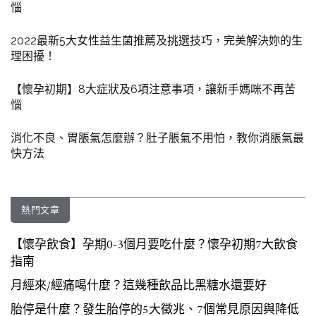
惱
2022最新5大女性益生菌推薦及挑選技巧，完美解決妳的生
理困擾！
【懷孕初期】8大症狀及6項注意事項，讓新手媽咪不再苦
惱
消化不良、胃脹氣怎麼辦？肚子脹氣不用怕，教你消脹氣最
快方法
熱門文章
【懷孕飲食】孕期0-3個月要吃什麼？懷孕初期7大飲食
指南
月經來/經痛喝什麼？這幾種飲品比黑糖水還要好
胎停是什麼？發生胎停的5大徵兆、7個常見原因與降低