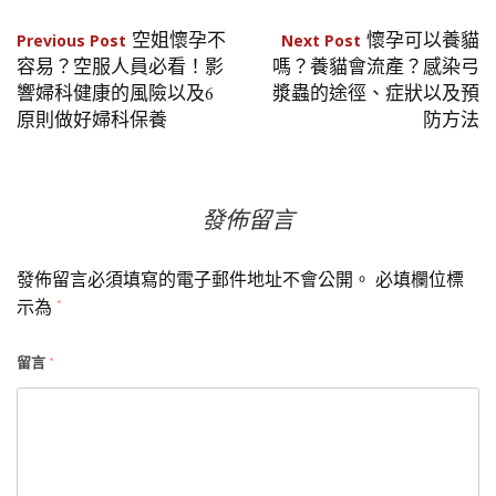
文
空姐懷孕不
懷孕可以養貓
Previous Post
Next Post
容易？空服人員必看！影
嗎？養貓會流產？感染弓
章
響婦科健康的風險以及6
漿蟲的途徑、症狀以及預
原則做好婦科保養
防方法
導
覽
發佈留言
發佈留言必須填寫的電子郵件地址不會公開。
必填欄位標
示為
*
留言
*