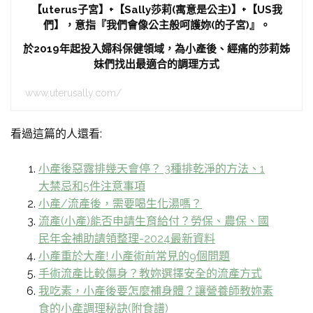
【uterus子宮】+【Sally莎莉(寓意是公主)】+【US我
們】，意指『我們會像公主般呵護妳(的子宮)』。
於2019年起投入婦科保健領域，為小產後、經痛的莎莉姊
妹們找出最適合的調理方式
www.uterusally.com/
看過這篇的人還看:
小產後惡露排幾天會停？ 3種排乾淨的方法、1
大禁忌和5件注意事項
小產/流產後，需要喝生化湯嗎？
流產(小產)能否申請生育給付？勞保、農保、國
民年金補助請領整理-2024最新資料
小產重於大產! 小產術前常見的9個問題
手術流產比較傷身？教妳選擇安全的流產方式
我吃素，小產後要怎麼補身體？讓營養師教妳素
食的小產調理秘訣(附食譜)