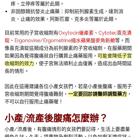
疼、立停疼等屬於此類。
非固醇類抗發炎止痛藥：抑制前列腺素生成，達到消
炎、止痛的效果，阿斯匹靈、克多炎等屬於此類。
目前常用的子宮收縮劑有
Oxytocin催產素
、
Cytotec喜克潰
錠
、
Ergonovine/Ergometrine縮水蘋果酸麥角新鹼
等。而
像喜克潰錠這類成分為前列腺素的子宮收縮劑，在服藥期間
如果因為覺得腹痛就自行購買止痛藥服用，
可能會降低子宮
收縮劑的效力
，使子宮無法順利止血復舊，造成出血時間延
長的情形。
因此在這邊建議各位小產女孩們，若是小產後腹痛、服用子
宮收縮劑期間覺得腹痛難耐，
一定要回診請醫師調整藥方
，
不可以自行服用止痛藥喔！
小產/流產後腹痛怎麼辦？
小產/流產後，有腹痛情形的女孩們要記得，生活上要盡量
避免久站、久走、提重物及劇烈活動，以免加劇不適症狀。