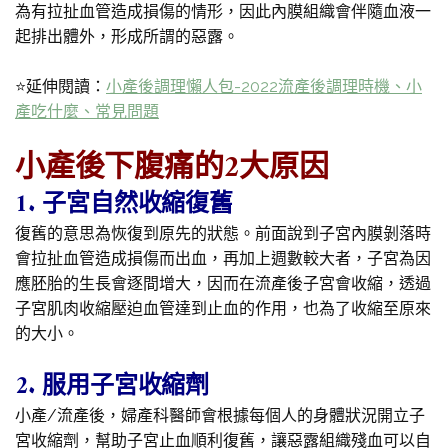
為有拉扯血管造成損傷的情形，因此內膜組織會伴隨血液一
起排出體外，形成所謂的惡露。
⭐延伸閱讀：
小產後調理懶人包-2022流產後調理時機、小
產吃什麼、常見問題
小產後下腹痛的2大原因
1. 子宮自然收縮復舊
復舊的意思為恢復到原先的狀態。前面說到子宮內膜剝落時
會拉扯血管造成損傷而出血，再加上週數較大者，子宮為因
應胚胎的生長會逐間增大，因而在流產後子宮會收縮，透過
子宮肌肉收縮壓迫血管達到止血的作用，也為了收縮至原來
的大小。
2. 服用子宮收縮劑
小產/流產後，婦產科醫師會根據每個人的身體狀況開立子
宮收縮劑，幫助子宮止血順利復舊，讓惡露組織殘血可以自