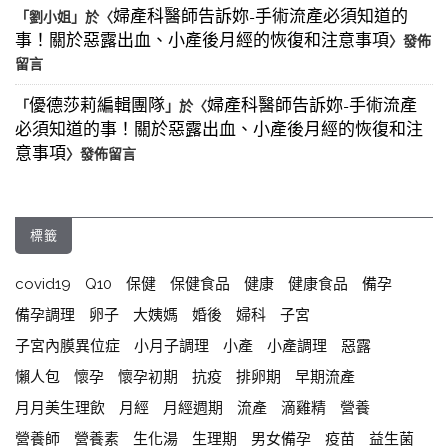
婦產科醫師告訴妳-手術流產必須知道的
「
劉小姐
」於〈
事！關於惡露出血、小產後月經的恢復和注意事項
〉發佈
留言
優德莎莉編輯團隊
婦產科醫師告訴妳-手術流產
「
」於〈
必須知道的事！關於惡露出血、小產後月經的恢復和注
意事項
〉發佈留言
標籤
covid19
Q10
保健
保健食品
健康
健康食品
備孕
備孕調理
卵子
大姨媽
婚後
婦科
子宮
子宮內膜異位症
小月子調理
小產
小產調理
惡露
懶人包
懷孕
懷孕初期
抗疫
排卵期
早期流產
月月美生理飲
月經
月經週期
流產
滴雞精
營養
營養師
營養素
生化湯
生理期
男女備孕
疫苗
益生菌