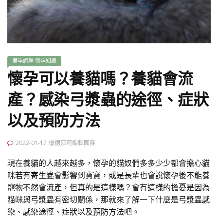
備孕調理
懷孕知識
懷孕可以養貓嗎？養貓會流
產？感染弓漿蟲的途徑、症狀
以及預防方法
2022-01-17
優德莎莉編輯團隊
現在養貓的人越來越多，懷孕的貓奴們多多少少都會擔心貓
咪若有寄生蟲會影響到寶寶，或是長輩也會說懷孕後不能養
寵物不然會流產，但真的是這樣嗎？會有這樣的擔憂是因為
貓咪與弓漿蟲有密切關係，那就來了解一下什麼是弓漿蟲感
染、感染途徑、症狀以及預防方法吧。