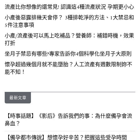
流產比你想像的還常見! 認識這4種流產狀況 孕期更小心
小產後惡露排幾天會停？ 3種排乾淨的方法、1大禁忌和
5件注意事項
小產/流產後可以馬上吃補品？營養師：補錯時機，效果
打折
坐月子禁忌有哪些?專家告訴你4個科學化坐月子大原則
懷孕超過幾個月就不能墮胎？人工流產有週數限制妳不
能不知！
最新文章
【時事話題】《影后》告訴我們的事：為什麼備孕會流
鼻血？
【備孕都市傳說】想懷孕好辛苦？把握這些受孕時間