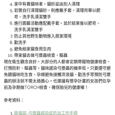
家中有養貓咪者，貓砂盆由別人清理
若需自行清理貓砂，則應戴手套，清理完畢以肥
皂、洗手乳清潔雙手
進行園藝活動應配戴手套，並於結束後以肥皂、
洗手乳清潔雙手
防止其他野生動物進入居家環境
勤洗手
避免給家貓食用生肉
帶家貓去做弓漿蟲檢查、驅蟲
現在衛生觀念良好，大部分的人都會定期帶寵物健康檢查、
打預防針、驅蟲等，貓咪感染弓漿蟲的機率低。只要遵守避
免餵貓咪吃生食、孕婦避免接觸流浪貓、勤洗手等預防弓漿
蟲的辦法就不需太過擔心。也建議有懷孕計畫的女孩們在孕
前及孕期做TORCH檢查，確保胎兒的健康喔！
參考資料：
衛福部-弓漿蟲感染症防治工作手冊