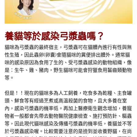
養貓等於感染弓漿蟲嗎？
貓咪為弓漿蟲的最終宿主，弓漿蟲可在貓體內進行有性與無
性生殖，因此蟲卵(卵囊)會隨貓咪的糞便排出體外。通常貓
咪的感染原因為食用了生的、受弓漿蟲感染的動物組織，像
是：生牛、雞、豬肉，野生貓咪可能會狩獵食用齧齒類動物
等。
但是！！現在的貓咪多為人工飼養，吃食多為乾糧、主食罐
頭、鮮食等有經過烹煮或高溫殺菌的食物，且大多養在室
內，感染弓漿蟲的機率低。再加上醫療衛生觀念增加，養寵
物者一般都會先帶去動物醫院健康檢查、施打預防針、驅蟲
等，因此現代貓咪感染及傳播弓漿蟲的機率低，養貓並不等
於弓漿蟲感染喔。比較需要注意的是撿到並收養野貓，在尚