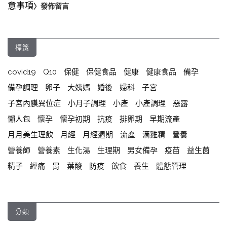
意事項
〉發佈留言
標籤
covid19
Q10
保健
保健食品
健康
健康食品
備孕
備孕調理
卵子
大姨媽
婚後
婦科
子宮
子宮內膜異位症
小月子調理
小產
小產調理
惡露
懶人包
懷孕
懷孕初期
抗疫
排卵期
早期流產
月月美生理飲
月經
月經週期
流產
滴雞精
營養
營養師
營養素
生化湯
生理期
男女備孕
疫苗
益生菌
精子
經痛
胃
葉酸
防疫
飲食
養生
體態管理
分類