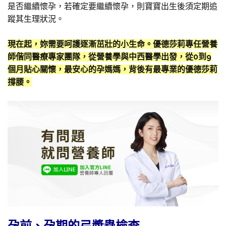
是否繼續懷孕，若確定要繼續懷孕，則寶寶出生後須定期追
蹤其生理狀況。
現在起，妳需要呵護逐漸茁壯的小生命。優德莎莉專任營養
師偕同醫療專家團隊，從營養學與中西醫學出發，從0到9
個月貼心關懷，最安心的孕媽媽，背後有最專業的優德莎莉
撐腰。