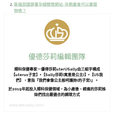
衛福部國健署孕婦關懷網站-孕期產後可以養寵
物嗎？
優德莎莉編輯團隊
婦科保健專家－優得莎莉uterUSally由三組字構成
【uterus子宮】+【Sally莎莉(寓意是公主)】+【US我
們】，意指『我們會像公主般呵護妳(的子宮)』。
於2019年起投入婦科保健領域，為小產後、經痛的莎莉姊
妹們找出最適合的調理方式
www.uterusally.com/