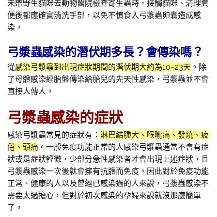
未帶野生貓咪去動物醫院檢查寄生蟲時，接觸貓咪、清理糞
便後都應確實清洗手部，以免不慎食入弓漿蟲卵囊造成感
染。
弓漿蟲感染的潛伏期多長？會傳染嗎？
從
感染弓漿蟲到出現症狀期間的潛伏期大約為10~23天
。除
了母體感染經胎盤傳染給胎兒的先天性感染，弓漿蟲並不會
直接人傳人。
弓漿蟲感染的症狀
感染弓漿蟲常見的症狀有：
淋巴結腫大、喉嚨痛、發燒、疲
倦、頭痛
。一般免疫功能正常的人感染弓漿蟲通常不會有症
狀或是症狀輕微，少部分急性感染者才會出現上述症狀，且
弓漿蟲感染一次後就會擁有抗體而免疫。因此對於免疫功能
正常、健康的人以及曾經已感染過的人來說，弓漿蟲感染不
需要太過擔心，但對於初次感染的孕婦來說就沒那麼簡單
了。