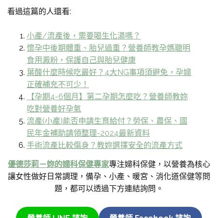
看過這篇的人還看:
小產/流產後，需要喝生化湯嗎？
懷孕中後期體重、胎兒過重？營養師教孕媽聰明
食用澱粉，保護自己與胎兒健康
葉酸什麼時候吃最好？4大NG事項須避免，孕婦
正確補充不可少！
【孕期4-6個月】第二孕期怎麼吃？營養師教妳
吃對營養好孕氣
流產(小產)能否申請生育給付？勞保、農保、國
民年金補助請領整理-2024最新資料
手術流產比較傷身？教妳選擇安全的流產方式
優德莎莉－妳的婦科保健專家
專注婦科保健，以營養為核心
讓女性做好日常調理，備孕、小產、暖宮、消化道保健等問
題，都可以透過下方連結詢問。