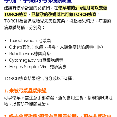
孕前、孕期的弓漿蟲檢查
建議有懷孕計畫的女孩們，在
懷孕前的3~5個月可以去做
TORCH檢查
，
已懷孕的孕媽咪也可做TORCH檢查
。
TORCH為會造成胎兒先天性感染，引起胎兒畸形、病變的
病原體簡稱，分別為：
Toxoplasmosis弓漿蟲
Others其他：水痘、梅毒、人類免疫缺陷病毒(HIV)
Rubella Virus德國麻疹
Cytomegalovirus巨細胞病毒
Herpes Simplex Virus皰疹病毒
TORCH檢查結果報告可分成以下4種：
1. 未被弓漿蟲感染過
可以懷孕。需注意手部清潔，避免食用生食、接觸貓咪排泄
物，以預防孕期間感染。