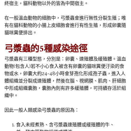
終宿主，貓科動物以外的皆為中間宿主。
在一般溫血動物的細胞中，弓漿蟲會進行無性分裂生殖；唯
有在貓科動物的小腸上皮細胞會進行有性生殖，形成卵囊隨
貓咪糞便排出。
弓漿蟲的5種感染途徑
弓漿蟲有三種型態，分別是：卵囊、速殖體及緩殖體。溫血
動物(包含人)若不小心食入被含有卵囊的貓咪糞便汙染的食
物或水，卵囊大約24-48小時會芽孢化形成孢子蟲，進入人
體組織並分裂成速殖體，然後在腦、視網膜、肌肉、肝細胞
中形成組織囊胞，囊胞內則有許多緩殖體，可持續存活於組
織中。
因此一般人類感染弓漿蟲的原因為：
食入未經煮熟、含弓漿蟲速殖體或緩殖體的牛、