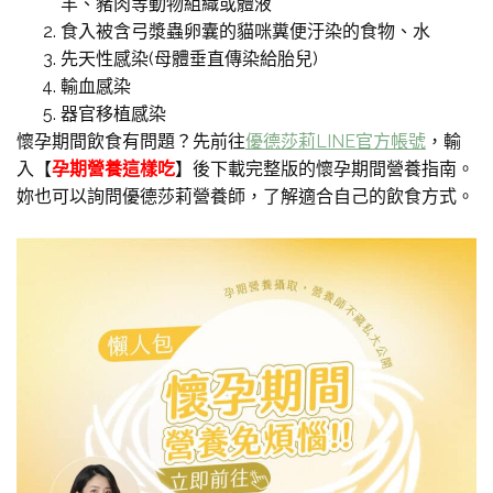
羊、豬肉等動物組織或體液
食入被含弓漿蟲卵囊的貓咪糞便汙染的食物、水
先天性感染(母體垂直傳染給胎兒)
輸血感染
器官移植感染
懷孕期間飲食有問題？先前往
優德莎莉LINE官方帳號
，輸
入【
孕期營養這樣吃
】後下載完整版的懷孕期間營養指南。
妳也可以詢問優德莎莉營養師，了解適合自己的飲食方式。