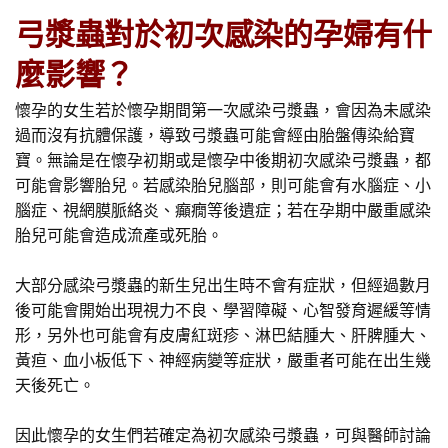
弓漿蟲對於初次感染的孕婦有什
麼影響？
懷孕的女生若於懷孕期間第一次感染弓漿蟲，會因為未感染
過而沒有抗體保護，導致弓漿蟲可能會經由胎盤傳染給寶
寶。無論是在懷孕初期或是懷孕中後期初次感染弓漿蟲，都
可能會影響胎兒。若感染胎兒腦部，則可能會有水腦症、小
腦症、視網膜脈絡炎、癲癇等後遺症；若在孕期中嚴重感染
胎兒可能會造成流產或死胎。
大部分感染弓漿蟲的新生兒出生時不會有症狀，但經過數月
後可能會開始出現視力不良、學習障礙、心智發育遲緩等情
形，另外也可能會有皮膚紅斑疹、淋巴結腫大、肝脾腫大、
黃疸、血小板低下、神經病變等症狀，嚴重者可能在出生幾
天後死亡。
因此懷孕的女生們若確定為初次感染弓漿蟲，可與醫師討論