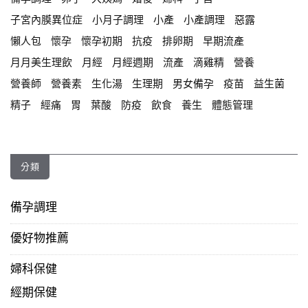
子宮內膜異位症
小月子調理
小產
小產調理
惡露
懶人包
懷孕
懷孕初期
抗疫
排卵期
早期流產
月月美生理飲
月經
月經週期
流產
滴雞精
營養
營養師
營養素
生化湯
生理期
男女備孕
疫苗
益生菌
精子
經痛
胃
葉酸
防疫
飲食
養生
體態管理
分類
備孕調理
優好物推薦
婦科保健
經期保健