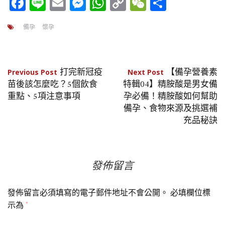
Facebook
Line
Email
Messenger
WhatsApp
Copy
WeChat
分
Link
享
備孕
懷孕
文
打完新冠疫
【備孕營養素
Previous Post
Next Post
苗後該怎麼吃？5個飲食
特輯04】精胺酸是男女備
章
重點、5項注意事項
孕必備！精胺酸如何幫助
備孕、食物來源及挑選補
導
充品秘訣
覽
發佈留言
發佈留言必須填寫的電子郵件地址不會公開。
必填欄位標
示為
*