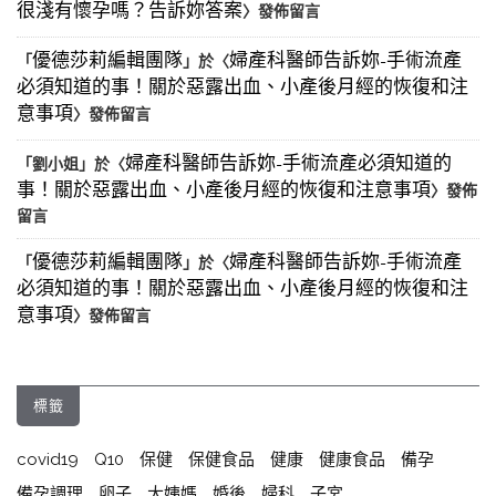
很淺有懷孕嗎？告訴妳答案
〉發佈留言
優德莎莉編輯團隊
婦產科醫師告訴妳-手術流產
「
」於〈
必須知道的事！關於惡露出血、小產後月經的恢復和注
意事項
〉發佈留言
婦產科醫師告訴妳-手術流產必須知道的
「
劉小姐
」於〈
事！關於惡露出血、小產後月經的恢復和注意事項
〉發佈
留言
優德莎莉編輯團隊
婦產科醫師告訴妳-手術流產
「
」於〈
必須知道的事！關於惡露出血、小產後月經的恢復和注
意事項
〉發佈留言
標籤
covid19
Q10
保健
保健食品
健康
健康食品
備孕
備孕調理
卵子
大姨媽
婚後
婦科
子宮