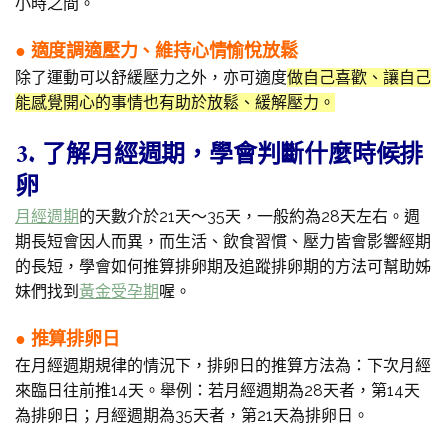
小時之間。
● 適度調適壓力、維持心情愉悅放鬆
除了運動可以舒緩壓力之外，亦可適度
做自己喜歡、讓自己
能感覺開心的事情也有助於放鬆、緩解壓力。
3. 了解月經週期，學會判斷什麼時候排
卵
月經週期
的天數介於21天～35天，一般約為28天左右。週
期長短會因人而異，而生活、飲食習慣、壓力皆會影響經期
的長短，學會如何推算排卵期及追蹤排卵期的方法可幫助姊
妹們找到
黃金受孕期
喔。
● 推算排卵日
在月經週期規律的情況下，排卵日的推算方法為：下次月經
來臨日往前推14天。舉例：若月經週期為28天者，第14天
為排卵日；月經週期為35天者，第21天為排卵日。