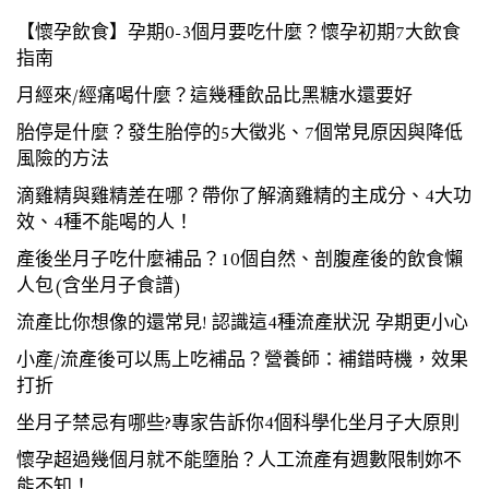
【懷孕飲食】孕期0-3個月要吃什麼？懷孕初期7大飲食
指南
月經來/經痛喝什麼？這幾種飲品比黑糖水還要好
胎停是什麼？發生胎停的5大徵兆、7個常見原因與降低
風險的方法
滴雞精與雞精差在哪？帶你了解滴雞精的主成分、4大功
效、4種不能喝的人！
產後坐月子吃什麼補品？10個自然、剖腹產後的飲食懶
人包(含坐月子食譜)
流產比你想像的還常見! 認識這4種流產狀況 孕期更小心
小產/流產後可以馬上吃補品？營養師：補錯時機，效果
打折
坐月子禁忌有哪些?專家告訴你4個科學化坐月子大原則
懷孕超過幾個月就不能墮胎？人工流產有週數限制妳不
能不知！