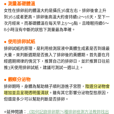
● 測量基礎體溫
女性在排卵前的體溫大約是攝氏36度左右，排卵後會上升
到36.5或者更高。排卵後高溫大約會持續12～16天，至下一
次月經來。而基礎體溫在每天早上5～9點，且睡眠持續6～
8小時沒有中斷的狀態下測量最為準確。
● 使用排卵試紙
排卵試紙的原理，是利用檢測尿液中黃體生成素是否到達最
大量，來判斷週期是否進入了排卵後的黃體期。首先要在月
經週期規律的情況下，推算自己的排卵日，並於推算日往前
推3天使用排卵試紙，建議可測試一週以上。
● 觀察分泌物
排卵期時，身體為幫助精子順利游進子宮腔，
陰道分泌物會
增加並且呈現透明蛋清狀
。雖有其它影響分泌物型態原因，
但還是多少可以幫助判斷是否排卵。
⭐延伸閱讀：
《如何記錄排卵期?5種排卵檢測方法教妳找出