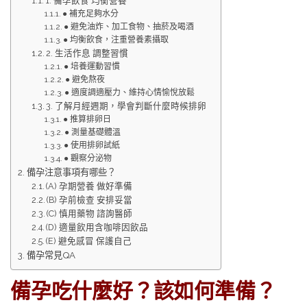
1. 備孕飲食 均衡營養
● 補充足夠水分
● 避免油炸、加工食物、抽菸及喝酒
● 均衡飲食，注重營養素攝取
2. 生活作息 調整習慣
● 培養運動習慣
● 避免熬夜
● 適度調適壓力、維持心情愉悅放鬆
3. 了解月經週期，學會判斷什麼時候排卵
● 推算排卵日
● 測量基礎體溫
● 使用排卵試紙
● 觀察分泌物
備孕注意事項有哪些？
(A) 孕期營養 做好準備
(B) 孕前檢查 安排妥當
(C) 慎用藥物 諮詢醫師
(D) 適量飲用含咖啡因飲品
(E) 避免感冒 保護自己
備孕常見QA
備孕吃什麼好？該如何準備？