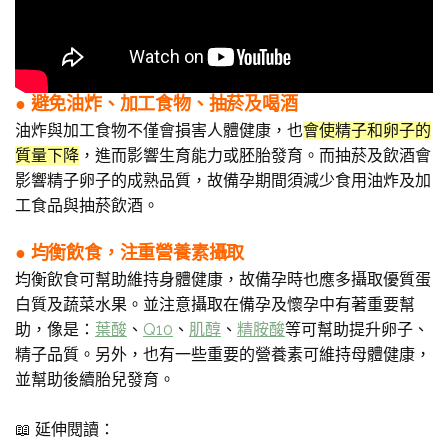
● 避免油炸、加工食物、抽菸及喝酒
油炸與加工食物不僅會損害人體健康，也
會使精子和卵子的
質量下降
，進而影響生育能力或胚胎發育。而抽菸及飲酒會
影響精子卵子的成熟品質，故備孕期間須減少食用油炸及加
工食品與抽菸飲酒。
● 均衡飲食，注重營養素攝取
均衡飲食可幫助維持身體健康，故備孕時也應多攝取優質蛋
白質及蔬菜水果。並注意攝取在備孕及懷孕中有著重要幫
助，像是：
葉酸
、
Q10
、
肌醇
、
精胺酸
等可幫助提升卵子、
精子品質。另外，也有一些重要的營養素可維持母體健康，
並幫助後續胎兒發育。
📖
延伸閱讀：