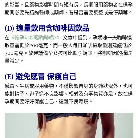
的影響。且藥物影響時間有短有長，長期服用藥物者在備孕
期間必要先諮詢醫師或藥師，看是否需要調整或是停藥等。
(D) 適量飲用含咖啡因飲品
在
《懷孕可以喝咖啡嗎?》
文章中提到，孕媽咪一天咖啡攝
取量需低於200毫克。而一般人每日咖啡攝取量則建議低於
300毫克。故建議備孕女孩可比照孕媽咪，將咖啡因的攝取
量減少。
(E) 避免感冒 保護自己
感冒、生病或服用藥物，不僅影響自身的身體狀況外，也可
能對精子、卵子造不良影響。輻射及有毒物質亦是，故在備
孕期間要好好保護自己，遠離不良環境。