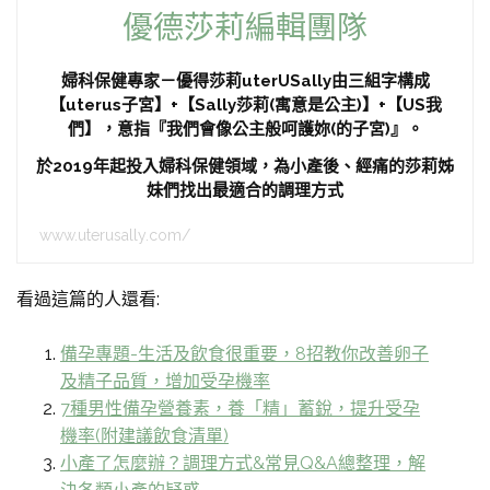
優德莎莉編輯團隊
婦科保健專家－優得莎莉uterUSally由三組字構成
【uterus子宮】+【Sally莎莉(寓意是公主)】+【US我
們】，意指『我們會像公主般呵護妳(的子宮)』。
於2019年起投入婦科保健領域，為小產後、經痛的莎莉姊
妹們找出最適合的調理方式
www.uterusally.com/
看過這篇的人還看:
備孕專題-生活及飲食很重要，8招教你改善卵子
及精子品質，增加受孕機率
7種男性備孕營養素，養「精」蓄銳，提升受孕
機率(附建議飲食清單)
小產了怎麼辦？調理方式&常見Q&A總整理，解