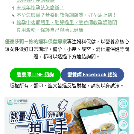
決各類小產的疑惑
未成年懷孕該怎麼辦？
不孕怎麼辦？營養師教你調體質，好孕馬上到！
懷孕中後期體重、胎兒過重？營養師教孕媽聰明
食用澱粉，保護自己與胎兒健康
優德莎莉－妳的婦科保健專家
專注婦科保健，以營養為核心
讓女性做好日常調理，備孕、小產、暖宮、消化道保健等問
題，都可以透過下方連結詢問。
營養師 LINE 諮詢
營養師 Facebook 諮詢
版權所有，翻印、盜文皆違反智財權，請勿以身試法。