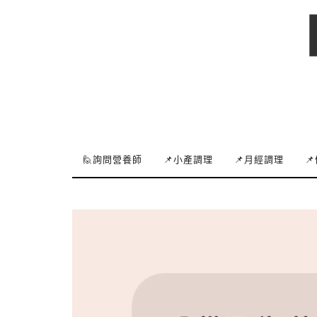
🙋詢問營養師
📌小產調理
📌月經調理
