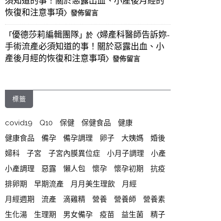
須知道的事！關於惡露出血、小產後月經的
恢復和注意事項
〉發佈留言
優德莎莉編輯團隊
婦產科醫師告訴妳-
「
」於〈
手術流產必須知道的事！關於惡露出血、小
產後月經的恢復和注意事項
〉發佈留言
標籤
covid19
Q10
保健
保健食品
健康
健康食品
備孕
備孕調理
卵子
大姨媽
婚後
婦科
子宮
子宮內膜異位症
小月子調理
小產
小產調理
惡露
懶人包
懷孕
懷孕初期
抗疫
排卵期
早期流產
月月美生理飲
月經
月經週期
流產
滴雞精
營養
營養師
營養素
生化湯
生理期
男女備孕
疫苗
益生菌
精子