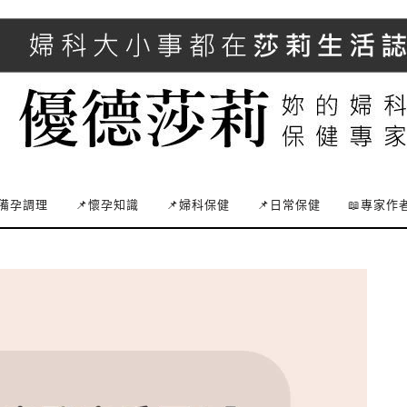
備孕調理
📌懷孕知識
📌婦科保健
📌日常保健
📖專家作