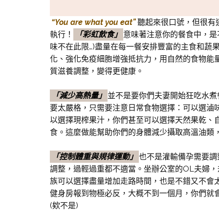
“You are what you eat”
聽起來很口號，但很有
執行！
「彩虹飲食」
意味著注意你的餐食中，是
味不在此限…)盡量在每一餐安排豐富的主食和蔬
化、強化免疫細胞增強抵抗力，用自然的食物能
質滋養調整，變得更健康。
「減少高熱量」
並不是要你們夫妻開始狂吃水煮
要太嚴格，只需要注意日常食物選擇：可以選滷
以選擇現榨果汁，你們甚至可以選擇天然果乾、
食。這麼做能幫助你們的身體減少攝取高溫油類
「控制體重與規律運動」
也不是灌輸備孕需要調
調整，過輕過重都不適當。坐辦公室的OL夫婦，
族可以選擇盡量增加走路時間，也是不錯又不會
健身房報到物極必反，大概不到一個月，你們就
(欸不是)