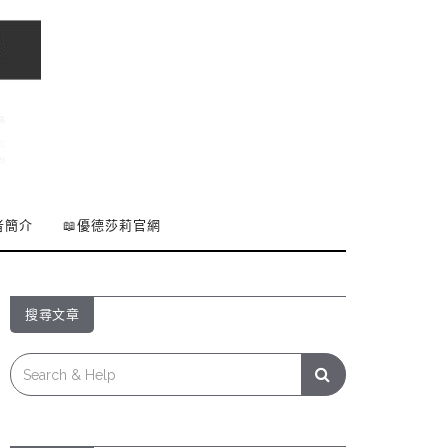
者簡介
📖優德莎莉官網
搜尋文章
Search
for: