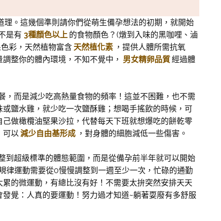
道理。這幾個準則請你們從萌生備孕想法的初期，就開始
不是有
3種顏色以上
的食物顏色？(燉到入味的黑咖哩、滷
果色彩，天然植物富含
天然植化素
，提供人體所需抗氧
量調整你的體內環境，不知不覺中，
男女精卵品質
經過體
餐，而是減少吃高熱量食物的頻率！這並不困難，也不需
味或鹽水雞，就少吃一次鹽酥雞；想喝手搖飲的時候，可
自己做橄欖油堅果沙拉，代替每天下班就想爆吃的餅乾零
，可以
減少自由基形成
，對身體的細胞減低一些傷害。
整到超級標準的體態範圍，而是從備孕前半年就可以開始
規律運動需要從0慢慢調整到一週至少一次，忙碌的通勤
太累的微運動，有總比沒有好！不需要太拚突然安排天天
會發覺：人真的要運動！努力過才知道~躺著耍廢有多舒服