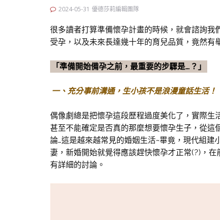
2024-05-31
優德莎莉編輯團隊
很多讀者打算準備懷孕計畫的時候，就會諮詢我
受孕，以及未來長達幾十年的育兒品質，竟然有
「準備開始備孕之前，最重要的步驟是…？」
一、充分事前溝通，生小孩不是浪漫童話生活！
偶像劇總是把懷孕這段歷程過度美化了，實際生
甚至不能確定是否真的那麼想要懷孕生子，從這
論…這是越來越常見的婚姻生活~畢竟，現代組建
妻，新婚開始就覺得應該趕快懷孕才正常(?)，在
有詳細的討論。