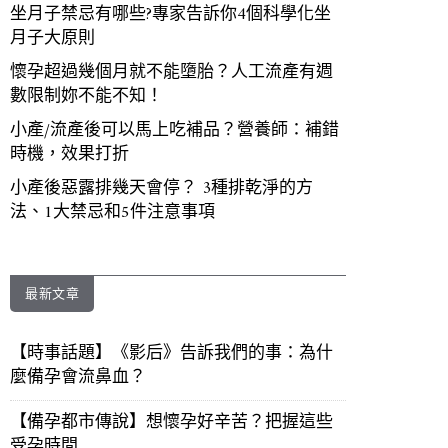
坐月子禁忌有哪些?專家告訴你4個科學化坐
月子大原則
懷孕超過幾個月就不能墮胎？人工流產有週
數限制妳不能不知！
小產/流產後可以馬上吃補品？營養師：補錯
時機，效果打折
小產後惡露排幾天會停？ 3種排乾淨的方
法、1大禁忌和5件注意事項
最新文章
【時事話題】《影后》告訴我們的事：為什
麼備孕會流鼻血？
【備孕都市傳說】想懷孕好辛苦？把握這些
受孕時間