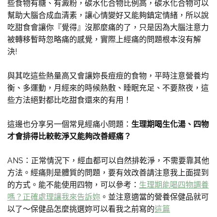
些食物有糖、有澱粉，碳水化合物比例高，碳水化合物可以
幫助大腦合成血清素，讓心情變好又能夠鎮定情緒，所以說
吃甜食會讓你『覺得』沒那麼痛的了，只是因為大腦注意力
被轉移暫時忽略痛的感覺，實際上經痛的問題根本沒有解
決!
與其吃這些熱量高又會讓妳長痘痘的食物，平時注意營養均
衡、多運動，月經來的時候熱敷、睡眠充足、不要熬夜，這
些方法絕對都比吃甜食還來的有用！
這邊也分享另一個常見經痛小問題：
生理期喝生化湯、四物
才會排得比較乾淨又能夠改善經痛？
ANS：正常情況下，經血都可以自然排乾淨，不需要靠其他
方法。經痛則是體質的問題，要有效改善請注意我上面提到
的方式。能不能使用四物，可以參考：
生理期能喝四物調養
嗎？正確處理讓我來告訴妳
。並注意適當的營養保健品就可
以了～保健品怎麼挑選妳可以看我之前寫的
這篇