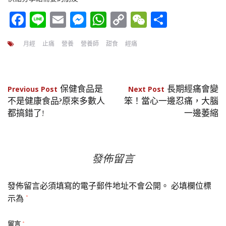
Facebook
Line
Email
Messenger
WhatsApp
Copy
WeChat
分
Link
享
月經
止痛
營養
營養師
甜食
經痛
文
保健食品是
長期經痛會變
Previous Post
Next Post
不是健康食品?原來多數人
笨！當心一邊忍痛，大腦
章
都搞錯了!
一邊萎縮
導
覽
發佈留言
發佈留言必須填寫的電子郵件地址不會公開。
必填欄位標
示為
*
留言
*