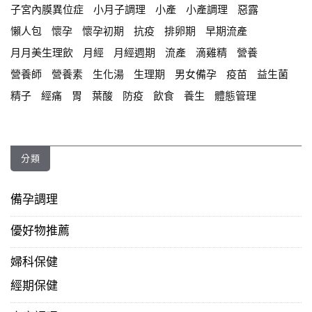
子宮內膜異位症
小月子調理
小產
小產調理
惡露
懶人包
懷孕
懷孕初期
抗疫
排卵期
早期流產
月月美生理飲
月經
月經週期
流產
滴雞精
營養
營養師
營養素
生化湯
生理期
男女備孕
疫苗
益生菌
精子
經痛
胃
葉酸
防疫
飲食
養生
體態管理
分類
備孕調理
優好物推薦
婦科保健
經期保健