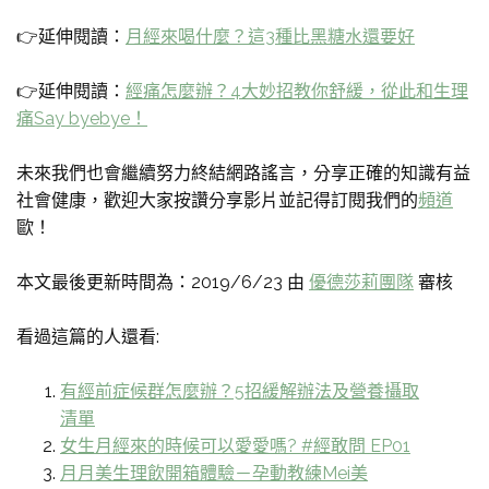
👉延伸閱讀：
月經來喝什麼？這3種比黑糖水還要好
👉延伸閱讀：
經痛怎麼辦？4大妙招教你舒緩，從此和生理
痛Say byebye！
未來我們也會繼續努力終結網路謠言，分享正確的知識有益
社會健康，歡迎大家按讚分享影片並記得訂閱我們的
頻道
歐！
本文最後更新時間為：2019/6/23 由
優德莎莉團隊
審核
看過這篇的人還看:
有經前症候群怎麼辦？5招緩解辦法及營養攝取
清單
女生月經來的時候可以愛愛嗎? #經敢問 EP01
月月美生理飲開箱體驗－孕動教練Mei美