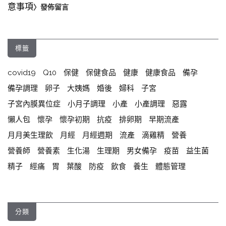
意事項
〉發佈留言
標籤
covid19
Q10
保健
保健食品
健康
健康食品
備孕
備孕調理
卵子
大姨媽
婚後
婦科
子宮
子宮內膜異位症
小月子調理
小產
小產調理
惡露
懶人包
懷孕
懷孕初期
抗疫
排卵期
早期流產
月月美生理飲
月經
月經週期
流產
滴雞精
營養
營養師
營養素
生化湯
生理期
男女備孕
疫苗
益生菌
精子
經痛
胃
葉酸
防疫
飲食
養生
體態管理
分類