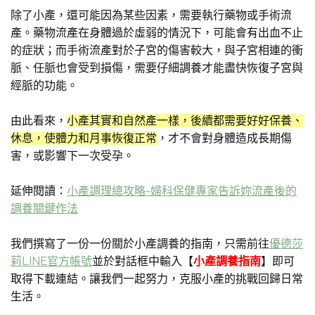
除了小產，還可能因為某些因素，需要執行藥物或手術流
產。藥物流產在身體過於虛弱的情況下，可能會有出血不止
的症狀；而手術流產對於子宮的傷害較大，與子宮相連的衝
脈、任脈也會受到損傷，需要仔細調養才能盡快恢復子宮與
經脈的功能。
由此看來，
小產其實和自然產一樣，後續都需要好好保養、
休息，使體力和月事恢復正常
，才不會對身體造成長期傷
害，或影響下一次受孕。
延伸閱讀：
小產調理總攻略-婦科保健專家告訴妳流產後的
調養關鍵作法
我們撰寫了一份一份關於小產調養的指南，只需前往
優德莎
莉LINE官方帳號
並於對話框中輸入【
小產調養指南
】即可
取得下載連結。讓我們一起努力，克服小產的挑戰回歸日常
生活。