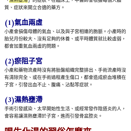
「
濕熱壅滯
」的症狀。在臨床上，中醫師會根據每個人體
質、症狀來開立合適的藥方。
(1)氣血兩虛
小產會損傷母體的氣血、以及與子宮相連的胞脈。小產時的
胎兒月份較大、沒有足夠的休養、或平時體質就比較虛弱，
都會加重氣血兩虛的問題。
(2)瘀阻子宮
小產和藥物流產時沒有將胎盤組織完整排出、手術流產時沒
有清除完全、或在手術過程產生傷口，都會造成瘀血堆積在
子宮，引發出血不止、腹痛、沾黏等症狀。
(3)濕熱壅滯
手術引發感染、太早開始性生活、或經常發作陰道炎的人，
會容易讓濕熱壅滯於子宮，進而引發骨盆腔炎。