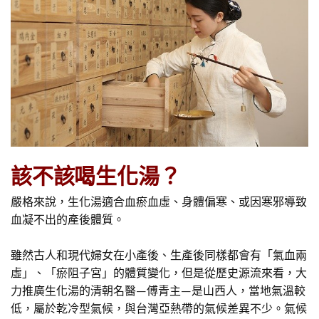
該不該喝生化湯？
嚴格來說，生化湯適合血瘀血虛、身體偏寒、或因寒邪導致
血凝不出的產後體質。
雖然古人和現代婦女在小產後、生產後同樣都會有「氣血兩
虛」、「瘀阻子宮」的體質變化，但是從歷史源流來看，大
力推廣生化湯的清朝名醫—傅青主—是山西人，當地氣溫較
低，屬於乾冷型氣候，與台灣亞熱帶的氣候差異不少。氣候