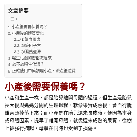
文章摘要
小產後需要保養嗎？
小產後的體質變化
(1)氣血兩虛
(2)瘀阻子宮
(3)濕熱壅滯
喝生化湯的習俗怎麼來
該不該喝生化湯？
正確使用中藥調理小產、流產後體質
小產後需要保養嗎？
小產和生產一樣，都是胎兒離開母體的過程，但生產是胎兒
長大後與媽媽分開的生理過程，就像果實成熟後，會自行脫
離蒂頭掉落下來；而小產是在胎兒還未長成時，便因為本身
或母體因素，提早了離開母體，就像還未成熟的果實，從樹
上被強行摘起，母體在同時也受到了損傷。