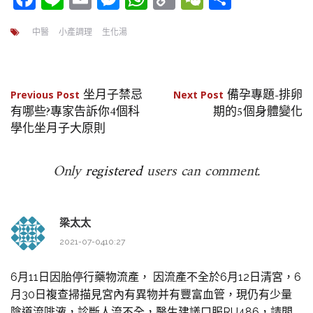
Link
享
中醫
小產調理
生化湯
文
坐月子禁忌
備孕專題-排卵
Previous Post
Next Post
有哪些?專家告訴你4個科
期的5個身體變化
章
學化坐月子大原則
導
Only
registered
users can comment.
覽
梁太太
2021-07-0410:27
6月11日因胎停行藥物流產， 因流產不全於6月12日清宮，6
月30日複查掃描見宮內有異物并有豐富血管，現仍有少量
陰道流啡液，診斷人流不全，醫生建議口服RU486，請問