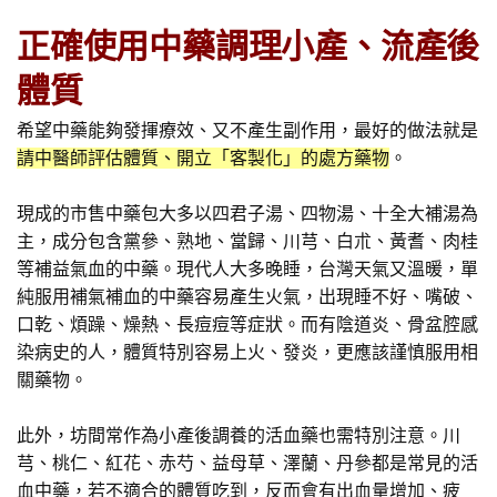
正確使用中藥調理小產、流產後
體質
希望中藥能夠發揮療效、又不產生副作用，最好的做法就是
請中醫師評估體質、開立「客製化」的處方藥物
。
現成的市售中藥包大多以四君子湯、四物湯、十全大補湯為
主，成分包含黨參、熟地、當歸、川芎、白朮、黃耆、肉桂
等補益氣血的中藥。現代人大多晚睡，台灣天氣又溫暖，單
純服用補氣補血的中藥容易產生火氣，出現睡不好、嘴破、
口乾、煩躁、燥熱、長痘痘等症狀。而有陰道炎、骨盆腔感
染病史的人，體質特別容易上火、發炎，更應該謹慎服用相
關藥物。
此外，坊間常作為小產後調養的活血藥也需特別注意。川
芎、桃仁、紅花、赤芍、益母草、澤蘭、丹參都是常見的活
血中藥，若不適合的體質吃到，反而會有出血量增加、疲