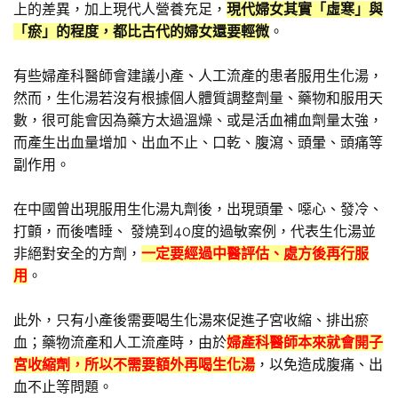
上的差異，加上現代人營養充足，
現代婦女其實「虛寒」與
「瘀」的程度，都比古代的婦女還要輕微
。
有些婦產科醫師會建議小產、人工流產的患者服用生化湯，
然而，生化湯若沒有根據個人體質調整劑量、藥物和服用天
數，很可能會因為藥方太過溫燥、或是活血補血劑量太強，
而產生出血量增加、出血不止、口乾、腹瀉、頭暈、頭痛等
副作用。
在中國曾出現服用生化湯丸劑後，出現頭暈、噁心、發冷、
打顫，而後嗜睡、 發燒到40度的過敏案例，代表生化湯並
非絕對安全的方劑，
一定要經過中醫評估、處方後再行服
用
。
此外，只有小產後需要喝生化湯來促進子宮收縮、排出瘀
血；藥物流產和人工流產時，由於
婦產科醫師本來就會開子
宮收縮劑，所以不需要額外再喝生化湯
，以免造成腹痛、出
血不止等問題。