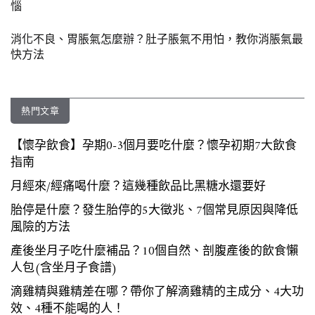
惱
消化不良、胃脹氣怎麼辦？肚子脹氣不用怕，教你消脹氣最
快方法
熱門文章
【懷孕飲食】孕期0-3個月要吃什麼？懷孕初期7大飲食
指南
月經來/經痛喝什麼？這幾種飲品比黑糖水還要好
胎停是什麼？發生胎停的5大徵兆、7個常見原因與降低
風險的方法
產後坐月子吃什麼補品？10個自然、剖腹產後的飲食懶
人包(含坐月子食譜)
滴雞精與雞精差在哪？帶你了解滴雞精的主成分、4大功
效、4種不能喝的人！