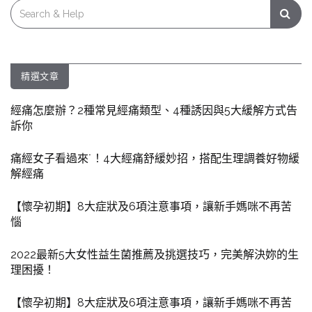
Search
for:
精選文章
經痛怎麼辦？2種常見經痛類型、4種誘因與5大緩解方式告
訴你
痛經女子看過來˙！4大經痛舒緩妙招，搭配生理調養好物緩
解經痛
【懷孕初期】8大症狀及6項注意事項，讓新手媽咪不再苦
惱
2022最新5大女性益生菌推薦及挑選技巧，完美解決妳的生
理困擾！
【懷孕初期】8大症狀及6項注意事項，讓新手媽咪不再苦