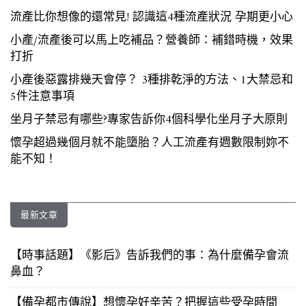
流產比你想像的還常見! 認識這4種流產狀況 孕期更小心
小產/流產後可以馬上吃補品？營養師：補錯時機，效果
打折
小產後惡露排幾天會停？ 3種排乾淨的方法、1大禁忌和
5件注意事項
坐月子禁忌有哪些?專家告訴你4個科學化坐月子大原則
懷孕超過幾個月就不能墮胎？人工流產有週數限制妳不
能不知！
最新文章
【時事話題】《影后》告訴我們的事：為什麼備孕會流
鼻血？
【備孕都市傳說】想懷孕好辛苦？把握這些受孕時間