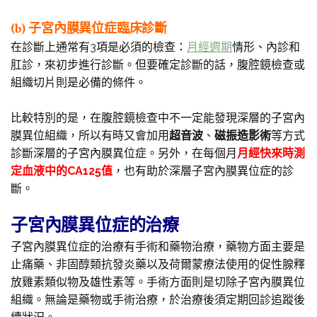
(b) 子宮內膜異位症臨床診斷
在診斷上通常有3項是必須的檢查：
月經週期
情形、內診和
肛診，來初步進行診斷。但要確定診斷的話，腹腔鏡檢查或
組織切片則是必備的條件。
比較特別的是，在腹腔鏡檢查中不一定能發現深層的子宮內
膜異位組織，所以有時又會加用
超音波
、
磁振造影術
等方式
診斷深層的子宮內膜異位症。另外，在每個月
月經快來時測
定血液中的CA125值
，也有助於深層子宮內膜異位症的診
斷。
子宮內膜異位症的治療
子宮內膜異位症的治療有手術和藥物治療，藥物方面主要是
止痛藥、非固醇類抗發炎藥以及荷爾蒙療法使用的促性腺釋
放雞素類似物及雄性素等。手術方面則是切除子宮內膜異位
組織。無論是藥物或手術治療，於治療後須定期回診追蹤後