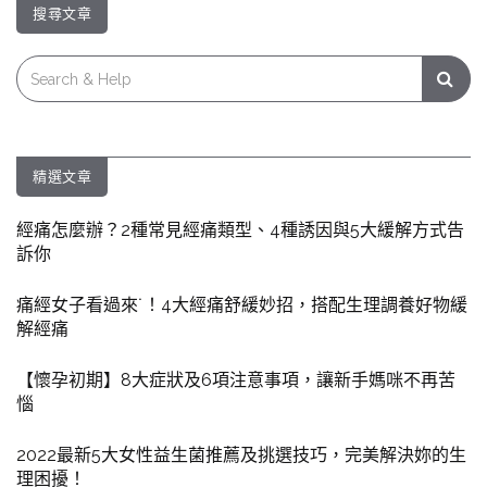
搜尋文章
Search
for:
精選文章
經痛怎麼辦？2種常見經痛類型、4種誘因與5大緩解方式告
訴你
痛經女子看過來˙！4大經痛舒緩妙招，搭配生理調養好物緩
解經痛
【懷孕初期】8大症狀及6項注意事項，讓新手媽咪不再苦
惱
2022最新5大女性益生菌推薦及挑選技巧，完美解決妳的生
理困擾！