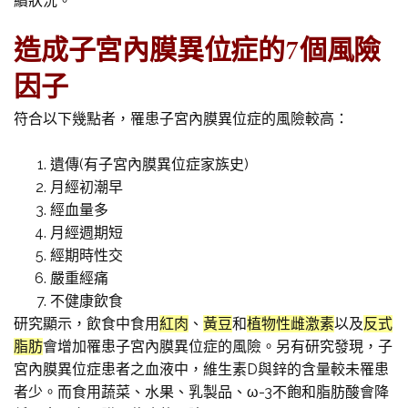
續狀況。
造成子宮內膜異位症的7個風險
因子
符合以下幾點者，罹患子宮內膜異位症的風險較高：
遺傳(有子宮內膜異位症家族史)
月經初潮早
經血量多
月經週期短
經期時性交
嚴重經痛
不健康飲食
研究顯示，飲食中食用
紅肉
、
黃豆
和
植物性雌激素
以及
反式
脂肪
會增加罹患子宮內膜異位症的風險。另有研究發現，子
宮內膜異位症患者之血液中，維生素D與鋅的含量較未罹患
者少。而食用蔬菜、水果、乳製品、ω-3不飽和脂肪酸會降