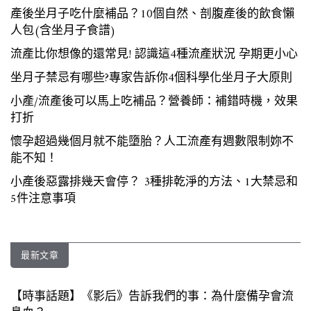
產後坐月子吃什麼補品？10個自然、剖腹產後的飲食懶
人包(含坐月子食譜)
流產比你想像的還常見! 認識這4種流產狀況 孕期更小心
坐月子禁忌有哪些?專家告訴你4個科學化坐月子大原則
小產/流產後可以馬上吃補品？營養師：補錯時機，效果
打折
懷孕超過幾個月就不能墮胎？人工流產有週數限制妳不
能不知！
小產後惡露排幾天會停？ 3種排乾淨的方法、1大禁忌和
5件注意事項
最新文章
【時事話題】《影后》告訴我們的事：為什麼備孕會流