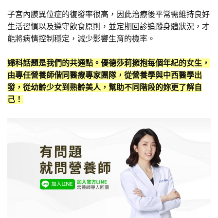
子宮內膜異位症的復發率很高，因此治療後平常需維持良好
生活習慣以及遵守飲食原則，並定期回診追蹤身體狀況，才
能將病情控制穩定，減少影響生育的機率。
婦科話題是我們的共通點。優德莎莉擁抱每個年紀的女生，
由專任營養師偕同醫療專家團隊，從營養學與中西醫學出
發，從幼齡少女到熟齡美人，幫助不同階段的妳更了解自
己！