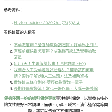
參考資料：
Phytomedicine. 2020 Oct;77:153214.
看過這篇的人還看:
不孕怎麼辦？營養師教你調體質，好孕馬上到！
有經前症候群怎麼辦？5招緩解辦法及營養攝取
清單
每月1天！生理假請起來！ #經敢問 EP03
我適合人工受孕還是試管嬰兒？補助該如何申
請？帶妳了解2種人工生殖方法及補助資格
做好這三條守則!不讓經痛影響妳一輩子
長期經痛會變笨！當心一邊忍痛，大腦一邊萎縮
優德莎莉－妳的婦科保健專家
專注婦科保健，以營養為核心
讓女性做好日常調理，備孕、小產、暖宮、消化道保健等問
題，都可以透過下方連結詢問。