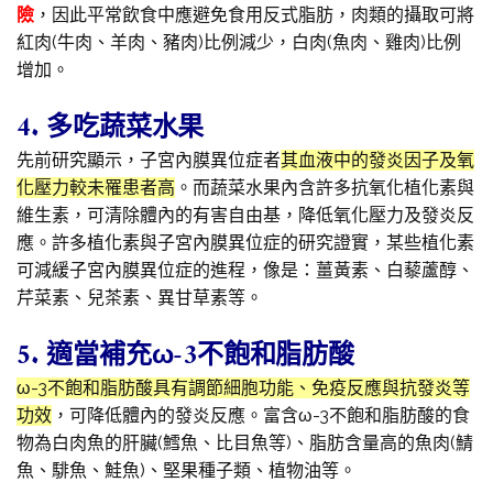
險
，因此平常飲食中應避免食用反式脂肪，肉類的攝取可將
紅肉(牛肉、羊肉、豬肉)比例減少，白肉(魚肉、雞肉)比例
增加。
4. 多吃蔬菜水果
先前研究顯示，子宮內膜異位症者
其血液中的發炎因子及氧
化壓力較未罹患者高
。而蔬菜水果內含許多抗氧化植化素與
維生素，可清除體內的有害自由基，降低氧化壓力及發炎反
應。許多植化素與子宮內膜異位症的研究證實，某些植化素
可減緩子宮內膜異位症的進程，像是：薑黃素、白藜蘆醇、
芹菜素、兒茶素、異甘草素等。
5. 適當補充ω-3不飽和脂肪酸
ω-3不飽和脂肪酸具有調節細胞功能、免疫反應與抗發炎等
功效
，可降低體內的發炎反應。富含ω-3不飽和脂肪酸的食
物為白肉魚的肝臟(鱈魚、比目魚等)、脂肪含量高的魚肉(鯖
魚、騑魚、鮭魚)、堅果種子類、植物油等。