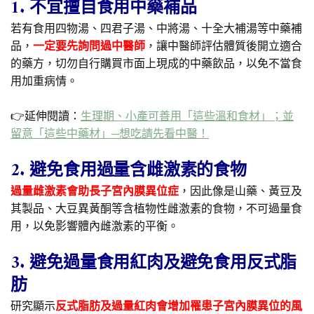
1. 不宜擅自食用中藥補品
若有食用四物湯、四君子湯、中將湯、十全大補湯等中藥補
品，
一定要先詢問過中醫師
，讓中醫師評估體質後開立適合
的藥方，切勿自行購買市面上現成的中藥飲品，以免不當食
用加重病情。
👉延伸閱讀：
生理期、小產可善用「這些溫和食材」；並
留意「這些中藥材」─想吃請先看中醫！
2. 避免食用過量含雌激素的食物
過量雌激素會助長子宮內膜異位症
，因此像是山藥、黃豆及
其製品、大豆異黃酮等含植物性雌激素的食物，不可過量食
用，以免影響體內雌激素的平衡。
3. 避免過量食用紅肉及避免食用反式脂
肪
研究顯示
反式脂肪及過量紅肉會增加罹患子宮內膜異位的風