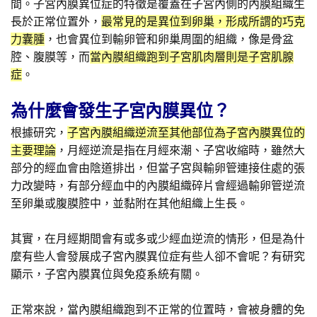
間。子宮內膜異位症的特徵是覆蓋在子宮內側的內膜組織生
長於正常位置外，
最常見的是異位到卵巢，形成所謂的巧克
力囊腫
，也會異位到輸卵管和卵巢周圍的組織，像是骨盆
腔、腹膜等，而
當內膜組織跑到子宮肌肉層則是子宮肌腺
症
。
為什麼會發生子宮內膜異位？
根據研究，
子宮內膜組織逆流至其他部位為子宮內膜異位的
主要理論
，月經逆流是指在月經來潮、子宮收縮時，雖然大
部分的經血會由陰道排出，但當子宮與輸卵管連接住處的張
力改變時，有部分經血中的內膜組織碎片會經過輸卵管逆流
至卵巢或腹膜腔中，並黏附在其他組織上生長。
其實，在月經期間會有或多或少經血逆流的情形，但是為什
麼有些人會發展成子宮內膜異位症有些人卻不會呢？有研究
顯示，子宮內膜異位與免疫系統有關。
正常來說，當內膜組織跑到不正常的位置時，會被身體的免