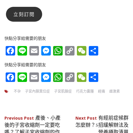
快點分享給需要的朋友
Facebook
Line
Email
Messenger
WhatsApp
Copy
WeChat
分
Link
享
快點分享給需要的朋友
Facebook
Line
Email
Messenger
WhatsApp
Copy
WeChat
分
Link
享
不孕
子宮內膜異位症
子宮肌腺症
巧克力囊腫
經痛
雌激素
文
產後、小產
有經前症候群
Previous Post
Next Post
後的子宮收縮劑一定要吃
怎麼辦？5招緩解辦法及
章
嗎？了解子宮收縮劑的作
營養攝取清單