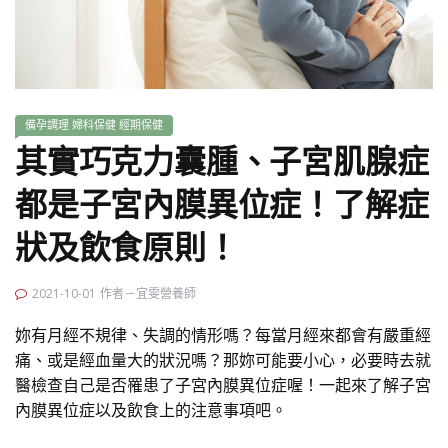
備孕調理
婦科保健
經期保健
其實巧克力囊腫、子宮肌腺症
都是子宮內膜異位症！了解症
狀及飲食原則！
2021-10-01
作者－宜雯營養師
妳有月經不規律、失調的情形嗎？每當月經來都會有嚴重經
痛、或是經血量大的狀況嗎？那妳可能要小心，必要時去就
醫檢查自己是否罹患了子宮內膜異位症喔！一起來了解子宮
內膜異位症以及飲食上的注意事項吧。