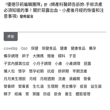
優德莎莉編輯團隊
婦產科醫師告訴妳-手術流產
「
」於〈
必須知道的事！關於惡露出血、小產後月經的恢復和注
意事項
〉發佈留言
標籤
covid19
Q10
保健
保健食品
健康
健康食品
備孕
備孕調理
卵子
大姨媽
婚後
婦科
子宮
子宮內膜異位症
小月子調理
小產
小產調理
惡露
懶人包
懷孕
懷孕初期
抗疫
排卵期
早期流產
月月美生理飲
月經
月經週期
流產
滴雞精
營養
營養師
營養素
生化湯
生理期
男女備孕
疫苗
益生菌
精子
經痛
胃
葉酸
防疫
飲食
養生
體態管理