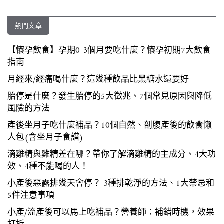
熱門文章
【懷孕飲食】孕期0-3個月要吃什麼？懷孕初期7大飲食
指南
月經來/經痛喝什麼？這幾種飲品比黑糖水還要好
胎停是什麼？發生胎停的5大徵兆、7個常見原因與降低
風險的方法
產後坐月子吃什麼補品？10個自然、剖腹產後的飲食懶
人包(含坐月子食譜)
滴雞精與雞精差在哪？帶你了解滴雞精的主成分、4大功
效、4種不能喝的人！
小產後惡露排幾天會停？ 3種排乾淨的方法、1大禁忌和
5件注意事項
小產/流產後可以馬上吃補品？營養師：補錯時機，效果