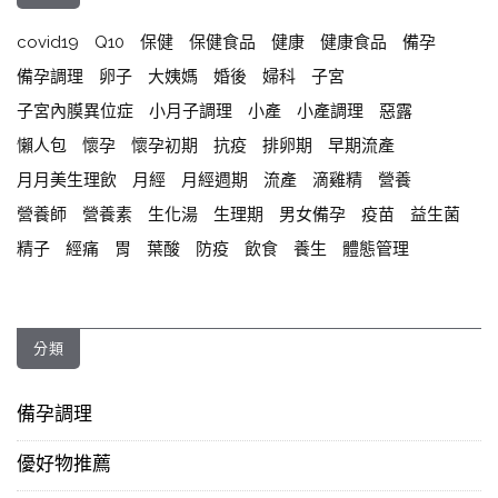
covid19
Q10
保健
保健食品
健康
健康食品
備孕
備孕調理
卵子
大姨媽
婚後
婦科
子宮
子宮內膜異位症
小月子調理
小產
小產調理
惡露
懶人包
懷孕
懷孕初期
抗疫
排卵期
早期流產
月月美生理飲
月經
月經週期
流產
滴雞精
營養
營養師
營養素
生化湯
生理期
男女備孕
疫苗
益生菌
精子
經痛
胃
葉酸
防疫
飲食
養生
體態管理
分類
備孕調理
優好物推薦