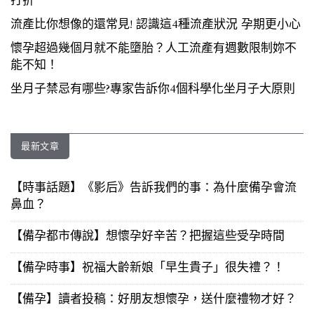
打折
流產比你想像的還常見! 認識這4種流產狀況 孕期更小心
懷孕超過幾個月就不能墮胎？人工流產有週數限制妳不
能不知！
坐月子禁忌有哪些?專家告訴你4個科學化坐月子大原則
最新文章
【時事話題】《影后》告訴我們的事：為什麼備孕會流
鼻血？
【備孕都市傳說】想懷孕好辛苦？把握這些受孕時間
【備孕時事】祝福大齡新娘「早生貴子」很失禮？！
【備孕】讀者投稿：好朋友想懷孕，送什麼禮物才好？