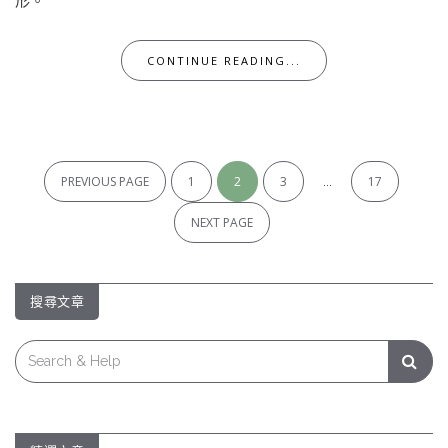
形。
CONTINUE READING...
文
章
PREVIOUS PAGE
1
2
3
...
17
導
NEXT PAGE
覽
搜尋文章
Search
for: